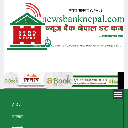
होमपेज
समाचार