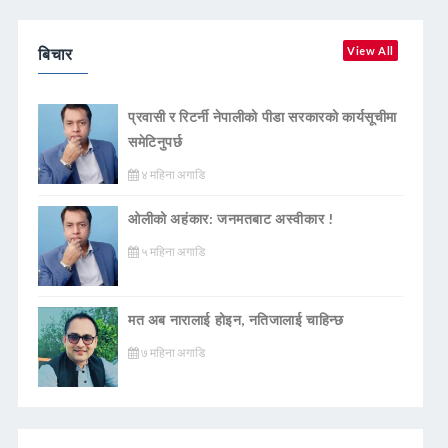
बिचार
View All
प्रवासी र रिटर्नी नेपालीको पीडा सरकारको कार्यसूचीमा
समेटिनुपर्छ
४ महिना अगाडि
ओलीको अहंकार: जनमतबाट अस्वीकार !
५ महिना अगाडि
मत अब नारालाई होइन, नतिजालाई चाहिन्छ
७ महिना अगाडि