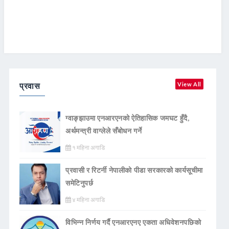
प्रवास
View All
ग्वाङ्झाउमा एनआरएनको ऐतिहासिक जमघट हुँदै,
अर्थमन्त्री वाग्लेले सँबोधन गर्ने
१ महिना अगाडि
प्रवासी र रिटर्नी नेपालीको पीडा सरकारको कार्यसूचीमा
समेटिनुपर्छ
४ महिना अगाडि
विभिन्न निर्णय गर्दै एनआरएनए एकता अधिवेशनपछिको