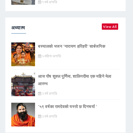
१ वर्ष अगाडि
अध्यात्म
View All
बस्यालको भजन ‘नारायण हरिहरी’ सार्बजनिक
५ महिना अगाडि
आज पौष शुक्ल पूर्णिमा, शालिनदीमा एक महिने मेला
आरम्भ
२ वर्ष अगाडि
‘५९ वर्षका रामदेवकाे यस्ताे छ दिनचर्या ’
२ वर्ष अगाडि