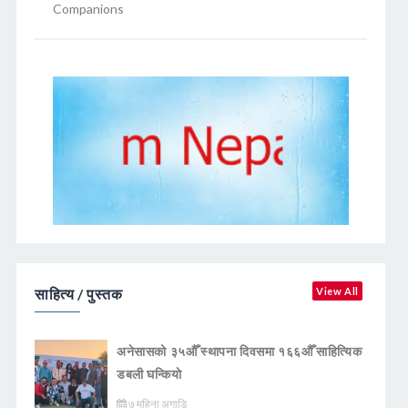
Companions
साहित्य / पुस्तक
View All
अनेसासको ३५औँ स्थापना दिवसमा १६६औँ साहित्यिक
डबली घन्कियाे
७ महिना अगाडि