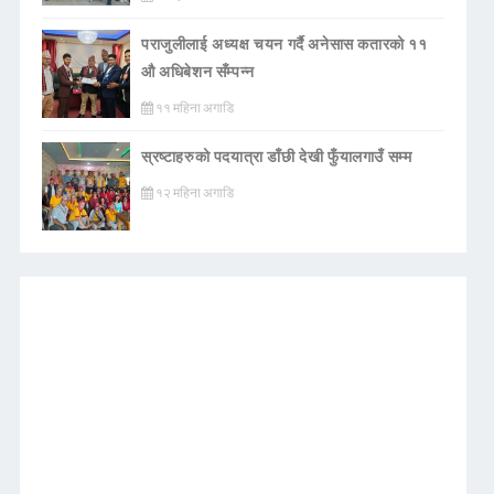
पराजुलीलाई अध्यक्ष चयन गर्दै अनेसास कतारको ११
औ अधिबेशन सँम्पन्न
११ महिना अगाडि
स्रष्टाहरुको पदयात्रा डाँछी देखी फुँयालगाउँ सम्म
१२ महिना अगाडि