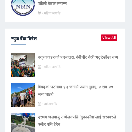
पहिलो बैठक सम्पन्न
५ महिना अगाडि
न्युज बैंक बिषेश
View All
पत्रकारहरुको पदयात्रा, देबीचौर देखी भट्टेडाँडा सम्म
१ महिना अगाडि
बिपद्का घटनामा ९३ जनाले ज्यान गुमाए, ४ सय ४५
जना घाइते
१ वर्ष अगाडि
प्रथम जलवायु सम्मेलनपछि ‘गुफाडाँडा’लाई सरकारले
फर्केर पनि हेरेन