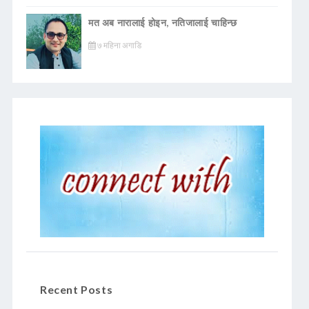
मत अब नारालाई होइन, नतिजालाई चाहिन्छ
७ महिना अगाडि
Recent Posts