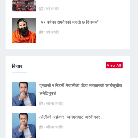
२ वर्ष अगाडि
‘५९ वर्षका रामदेवकाे यस्ताे छ दिनचर्या ’
२ वर्ष अगाडि
बिचार
View All
प्रवासी र रिटर्नी नेपालीको पीडा सरकारको कार्यसूचीमा
समेटिनुपर्छ
४ महिना अगाडि
ओलीको अहंकार: जनमतबाट अस्वीकार !
५ महिना अगाडि