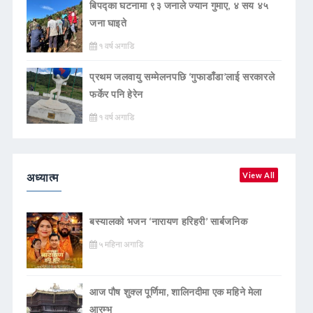
बिपद्का घटनामा ९३ जनाले ज्यान गुमाए, ४ सय ४५
जना घाइते
१ वर्ष अगाडि
प्रथम जलवायु सम्मेलनपछि ‘गुफाडाँडा’लाई सरकारले
फर्केर पनि हेरेन
१ वर्ष अगाडि
अध्यात्म
View All
बस्यालको भजन ‘नारायण हरिहरी’ सार्बजनिक
५ महिना अगाडि
आज पौष शुक्ल पूर्णिमा, शालिनदीमा एक महिने मेला
आरम्भ