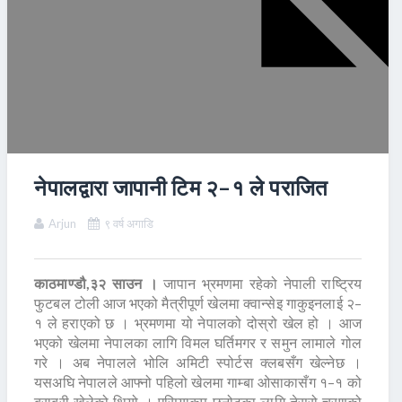
नेपालद्वारा जापानी टिम २–१ ले पराजित
Arjun
९ वर्ष अगाडि
काठमाण्डौ,३२ साउन ।
जापान भ्रमणमा रहेको नेपाली राष्ट्रिय
फुटबल टोली आज भएको मैत्रीपूर्ण खेलमा क्वान्सेइ गाकुइनलाई २–
१ ले हराएको छ । भ्रमणमा यो नेपालको दोस्रो खेल हो । आज
भएको खेलमा नेपालका लागि विमल घर्तिमगर र समुन लामाले गोल
गरे । अब नेपालले भोलि अमिटी स्पोर्टस क्लबसँग खेल्नेछ ।
यसअघि नेपालले आफ्नो पहिलो खेलमा गाम्बा ओसाकासँग १–१ को
बराबरी खेलेको थियो । एसियाकप छनोटका लागि तेस्रो चरणको