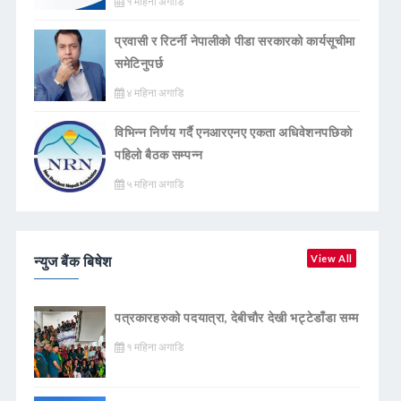
१ महिना अगाडि
प्रवासी र रिटर्नी नेपालीको पीडा सरकारको कार्यसूचीमा
समेटिनुपर्छ
४ महिना अगाडि
विभिन्न निर्णय गर्दै एनआरएनए एकता अधिवेशनपछिको
पहिलो बैठक सम्पन्न
५ महिना अगाडि
न्युज बैंक बिषेश
View All
पत्रकारहरुको पदयात्रा, देबीचौर देखी भट्टेडाँडा सम्म
१ महिना अगाडि