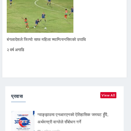
बंगलादेशले जित्याे साफ महिला च्याम्पियनसिपको उपाधि
२ वर्ष अगाडि
प्रवास
View All
ग्वाङ्झाउमा एनआरएनको ऐतिहासिक जमघट हुँदै,
अर्थमन्त्री वाग्लेले सँबोधन गर्ने