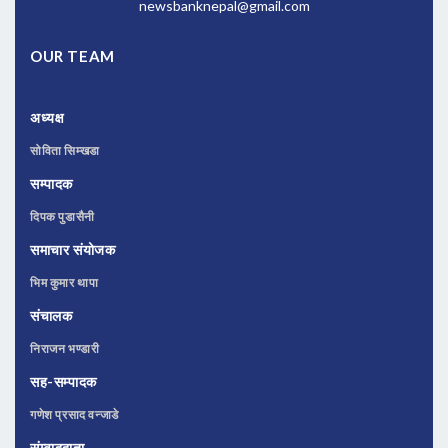
newsbanknepal@gmail.com
OUR TEAM
अध्यक्ष
सोविता सिम्खडा
सम्पादक
दिपक पुडासैनी
समाचार संयोजक
भिम कुमार थापा
संचालक
निराजन भण्डारी
सह-सम्पादक
गणेश प्रसाद वन्जाडे
संम्वाददाता