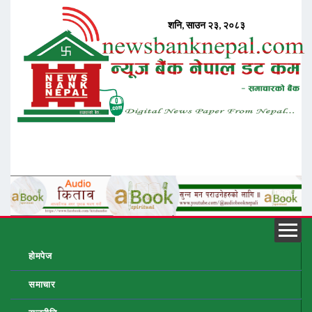
होमपेज
समाचार