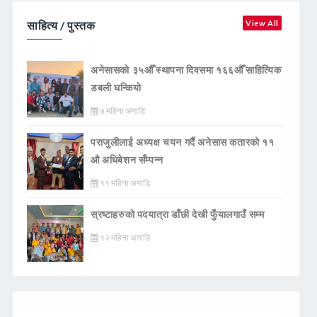
साहित्य / पुस्तक
View All
अनेसासको ३५औँ स्थापना दिवसमा १६६औँ साहित्यिक
डबली घन्कियाे
७ महिना अगाडि
पराजुलीलाई अध्यक्ष चयन गर्दै अनेसास कतारको ११
औ अधिबेशन सँम्पन्न
११ महिना अगाडि
स्रष्टाहरुको पदयात्रा डाँछी देखी फुँयालगाउँ सम्म
१२ महिना अगाडि