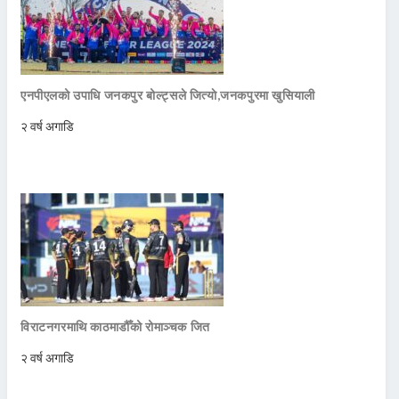
एनपीएलको उपाधि जनकपुर बोल्ट्सले जित्याे,जनकपुरमा खुसियाली
२ वर्ष अगाडि
विराटनगरमाथि काठमाडौँको रोमाञ्चक जित
२ वर्ष अगाडि