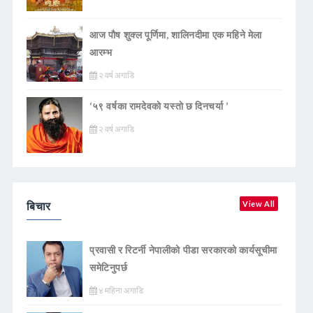
आज पौष शुक्ल पूर्णिमा, शालिनदीमा एक महिने मेला
आरम्भ
२ वर्ष अगाडि
‘५९ वर्षका रामदेवकाे यस्ताे छ दिनचर्या ’
२ वर्ष अगाडि
बिचार
View All
प्रवासी र रिटर्नी नेपालीको पीडा सरकारको कार्यसूचीमा
समेटिनुपर्छ
४ महिना अगाडि