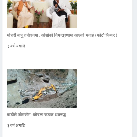
मोरारी बापू तपोवनमा , ओशोको निमन्त्रणामा आएको भनाई (फोटो फिचर )
३ वर्ष अगाडि
बाढीले जोमसोम–कोरला सडक अवरुद्ध
३ वर्ष अगाडि