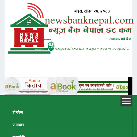
होमपेज
समाचार