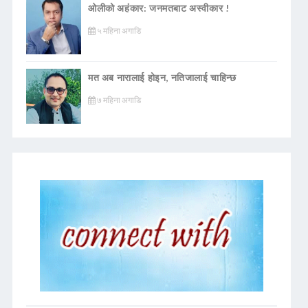
ओलीको अहंकार: जनमतबाट अस्वीकार !
५ महिना अगाडि
मत अब नारालाई होइन, नतिजालाई चाहिन्छ
७ महिना अगाडि