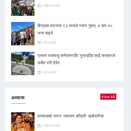
१ महिना अगाडि
बिपद्का घटनामा ९३ जनाले ज्यान गुमाए, ४ सय ४५
जना घाइते
१ वर्ष अगाडि
प्रथम जलवायु सम्मेलनपछि ‘गुफाडाँडा’लाई सरकारले
फर्केर पनि हेरेन
१ वर्ष अगाडि
अध्यात्म
View All
बस्यालको भजन ‘नारायण हरिहरी’ सार्बजनिक
५ महिना अगाडि