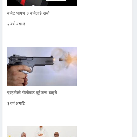
बजेट भाषण ३ बजेलाई सर्‍याे
२ वर्ष अगाडि
प्रहरीको गोलीबाट दुईजना घाइते
३ वर्ष अगाडि