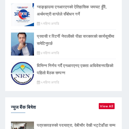
ग्वाङ्झाउमा एनआरएनको ऐतिहासिक जमघट हुँदै,
अर्थमन्त्री वाग्लेले सँबोधन गर्ने
१ महिना अगाडि
प्रवासी र रिटर्नी नेपालीको पीडा सरकारको कार्यसूचीमा
समेटिनुपर्छ
४ महिना अगाडि
विभिन्न निर्णय गर्दै एनआरएनए एकता अधिवेशनपछिको
पहिलो बैठक सम्पन्न
५ महिना अगाडि
न्युज बैंक बिषेश
View All
पत्रकारहरुको पदयात्रा, देबीचौर देखी भट्टेडाँडा सम्म