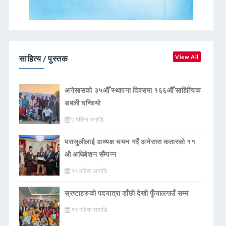
साहित्य / पुस्तक
View All
अनेसासको ३५औँ स्थापना दिवसमा १६६औँ साहित्यिक
डबली घन्कियाे
७ महिना अगाडि
पराजुलीलाई अध्यक्ष चयन गर्दै अनेसास कतारको ११
औ अधिबेशन सँम्पन्न
११ महिना अगाडि
स्रष्टाहरुको पदयात्रा डाँछी देखी फुँयालगाउँ सम्म
१२ महिना अगाडि