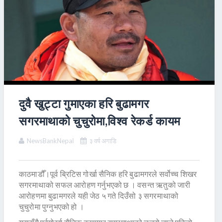
दुवै खुट्टा गुमाएका हरि बुढामगर
सगरमाथाको चुचुरोमा,विश्व रेकर्ड कायम
NewsBankNepal
३ वर्ष अगाडि
काठमाडौँ।पूर्व ब्रिटिस गोर्खा सैनिक हरि बुढामगरले सर्वोच्च शिखर
सगरमाथाको सफल आरोहण गर्नुभएको छ । वसन्त ऋतुको जारी
आरोहणमा बुढामगरले यही जेठ ५ गते दिउँसो ३ सगरमाथाको
चुचुरोमा पुग्नुभएको हो ।