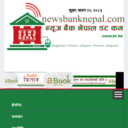
होमपेज
समाचार