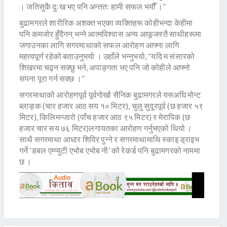
। जतिसुकै दुःख भए पनि अन्ततः हामी सफल भयौँ ।”
बुढामगरले शारीरिक अशक्त भएका व्यक्तिहरू कोहीभन्दा केहीमा
पनि कमजोर हुँदैनन् भन्ने आत्मविश्वास अन्य आफूजस्तै साथीहरूमा
जगाउनका लागि सगरमाथाको सफल आरोहण आफ्ना लागि
महत्वपूर्ण रहेको बताउनुभयो । उहाँले भन्नुभयो, “यदि म संसारको
शिखरमा चढ्न सक्छु भने, अपाङ्गता भए पनि जो कोहीले आफ्नो
सपना पूरा गर्न सक्छ ।”
सगरमाथाको आरोहणपूर्व पूर्वगोर्खा सैनिक बुढामगरले यसअघि मोन्ट
ब्लाङ्क (चार हजार आठ सय १० मिटर), चुलु सुदूरपूर्व (छ हजार ५९
मिटर), किलिमन्जारो (पाँच हजार आठ ९५ मिटर) र मेरापिक (छ
हजार चार सय ७६ मिटर)लगायतका आरोहण गर्नुभएको थियो ।
साथै सगरमाथा आधार शिविर पुग्ने र सगरमाथामाथि स्काइ ड्राइभ
गर्ने ‘डबल एम्प्युटी एभोब एभोब नी’ को रेकर्ड पनि बुढामगरको नाममा
छ ।