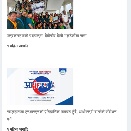
पत्रकारहरुको पदयात्रा, देबीचौर देखी भट्टेडाँडा सम्म
१ महिना अगाडि
ग्वाङ्झाउमा एनआरएनको ऐतिहासिक जमघट हुँदै, अर्थमन्त्री वाग्लेले सँबोधन
गर्ने
१ महिना अगाडि