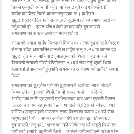
यससँगै पूर्वगोर्खा सैनिक बुढामगर सगरमाथाको चुचुरो चुम्ने पहिलो
‘डबल एम्प्युटी एभोब नी’ (घुँडा माथिबाट दुवै अङ्ग विच्छेदन)
व्यक्तिको विश्व रेकर्ड कायम गर्नुभएको छ । कृत्रिम
खुट्टा(प्रोस्थेटिक)को सहायताले बुढामगरले सगरमाथा आरोहण
गर्नुभएको हो । झण्डै पाँच वर्षको प्रयासपछि बुढामगरले
सगरमाथाको सफल आरोहण गर्नुभएको हो ।
रोल्पाको थबाङ गाउँपालिकाको मिरुल घर भएका बुढामगरले ब्रिटश
सेनामा रहँदा अफगानिस्तानको लडाइँमा सन् २०१० मा आफ्ना दुवै
खुट्टा घुँडाभन्दा माथिबाट गुमाउनुभएको थियो । बुढामगरले
बेलायती सेनाको गोर्खा रेजिमेन्टमा १५ वर्ष सेवा गर्नुभएको थियो ।
बेलायती सेनामा भर्ना हुनुअघि सगरमाथा आरोहण गर्ने उहाँको सपना
थियो ।
सगरमाथाको चुचुरोमा पुगेपछि बुढामगरले खुसीका साथ जोडले
चिच्चाउँदै भन्नुभएको थियो, “हामी सफल भयौँ ।” हरिको
आरोहणका लागि एचएसटी एडभेन्चर्सका कृष थापा एक्सपिडिसन
लिडरका रूपमा रहनुभएको छ । थापाले ब्रिटिसको स्पेशल एअर
सर्भिस (एसएएस)को माउन्टेन ट्रुप लिडरका रूपमा २४ वर्ष सेवा
गर्नुभएको थियो । सफल आरोहणपछि स्याटलाइट फोनमार्फत
बुढामगरले भन्नुभयो, “वास्तवमा मैले सोचेभन्दा धेरै गाह्रो थियो तर
हामीलाई अगाडि बढ्नैपर्ने थियो । त्यसैले हामीलाई कुनै फरक परेन