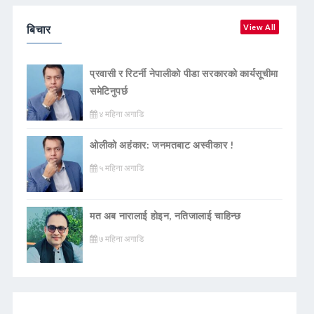
बिचार
View All
प्रवासी र रिटर्नी नेपालीको पीडा सरकारको कार्यसूचीमा
समेटिनुपर्छ
४ महिना अगाडि
ओलीको अहंकार: जनमतबाट अस्वीकार !
५ महिना अगाडि
मत अब नारालाई होइन, नतिजालाई चाहिन्छ
७ महिना अगाडि