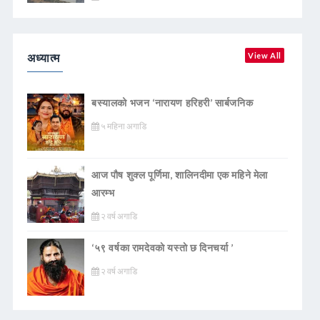
अध्यात्म
View All
बस्यालको भजन ‘नारायण हरिहरी’ सार्बजनिक
५ महिना अगाडि
आज पौष शुक्ल पूर्णिमा, शालिनदीमा एक महिने मेला
आरम्भ
२ वर्ष अगाडि
‘५९ वर्षका रामदेवकाे यस्ताे छ दिनचर्या ’
२ वर्ष अगाडि