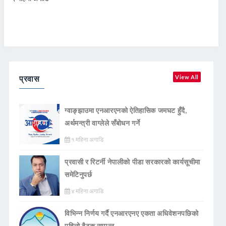
प्रवास
View All
ग्वाङ्झाउमा एनआरएनको ऐतिहासिक जमघट हुँदै,
अर्थमन्त्री वाग्लेले सँबोधन गर्ने
१ महिना अगाडि
प्रवासी र रिटर्नी नेपालीको पीडा सरकारको कार्यसूचीमा
समेटिनुपर्छ
४ महिना अगाडि
विभिन्न निर्णय गर्दै एनआरएनए एकता अधिवेशनपछिको
पहिलो बैठक सम्पन्न