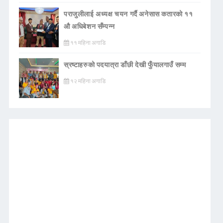
पराजुलीलाई अध्यक्ष चयन गर्दै अनेसास कतारको ११
औ अधिबेशन सँम्पन्न
११ महिना अगाडि
स्रष्टाहरुको पदयात्रा डाँछी देखी फुँयालगाउँ सम्म
१२ महिना अगाडि