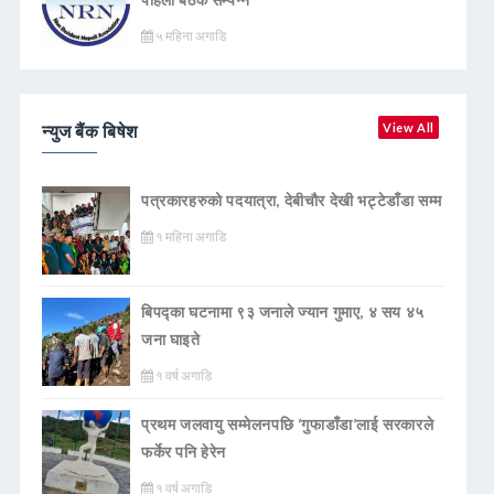
५ महिना अगाडि
न्युज बैंक बिषेश
View All
पत्रकारहरुको पदयात्रा, देबीचौर देखी भट्टेडाँडा सम्म
१ महिना अगाडि
बिपद्का घटनामा ९३ जनाले ज्यान गुमाए, ४ सय ४५
जना घाइते
१ वर्ष अगाडि
प्रथम जलवायु सम्मेलनपछि ‘गुफाडाँडा’लाई सरकारले
फर्केर पनि हेरेन
१ वर्ष अगाडि