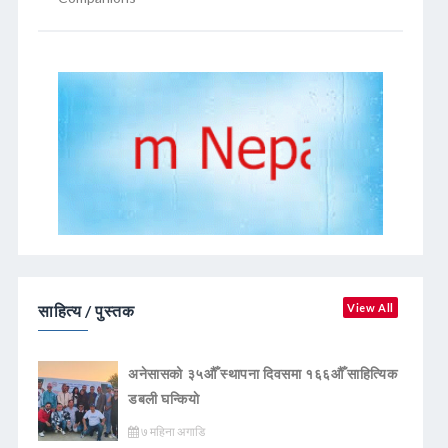
साहित्य / पुस्तक
View All
अनेसासको ३५औँ स्थापना दिवसमा १६६औँ साहित्यिक
डबली घन्कियाे
७ महिना अगाडि