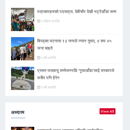
पत्रकारहरुको पदयात्रा, देबीचौर देखी भट्टेडाँडा सम्म
१ महिना अगाडि
बिपद्का घटनामा ९३ जनाले ज्यान गुमाए, ४ सय ४५
जना घाइते
१ वर्ष अगाडि
प्रथम जलवायु सम्मेलनपछि ‘गुफाडाँडा’लाई सरकारले
फर्केर पनि हेरेन
१ वर्ष अगाडि
अध्यात्म
View All