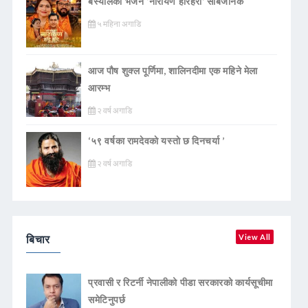
बस्यालको भजन ‘नारायण हरिहरी’ सार्बजनिक
५ महिना अगाडि
आज पौष शुक्ल पूर्णिमा, शालिनदीमा एक महिने मेला
आरम्भ
२ वर्ष अगाडि
‘५९ वर्षका रामदेवकाे यस्ताे छ दिनचर्या ’
२ वर्ष अगाडि
बिचार
View All
प्रवासी र रिटर्नी नेपालीको पीडा सरकारको कार्यसूचीमा
समेटिनुपर्छ