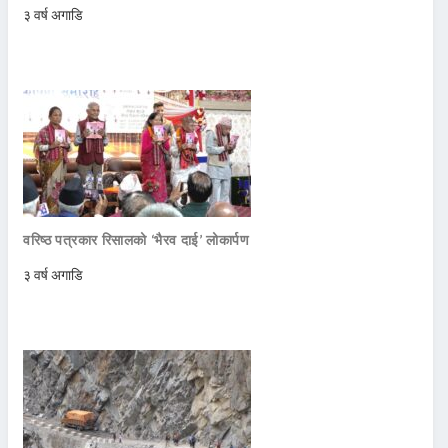
३ वर्ष अगाडि
वरिष्ठ पत्रकार रिसालको ‘भैरव दाई’ लोकार्पण
३ वर्ष अगाडि