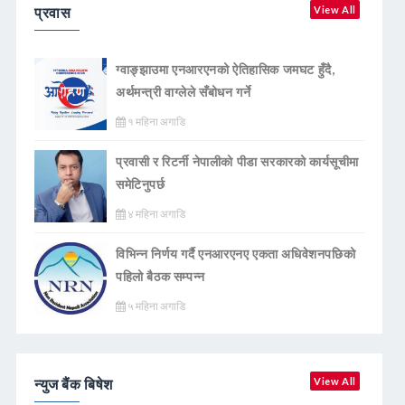
प्रवास
View All
ग्वाङ्झाउमा एनआरएनको ऐतिहासिक जमघट हुँदै,
अर्थमन्त्री वाग्लेले सँबोधन गर्ने
१ महिना अगाडि
प्रवासी र रिटर्नी नेपालीको पीडा सरकारको कार्यसूचीमा
समेटिनुपर्छ
४ महिना अगाडि
विभिन्न निर्णय गर्दै एनआरएनए एकता अधिवेशनपछिको
पहिलो बैठक सम्पन्न
५ महिना अगाडि
न्युज बैंक बिषेश
View All