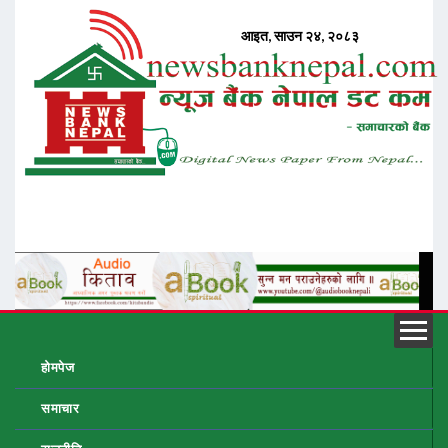
होमपेज
समाचार