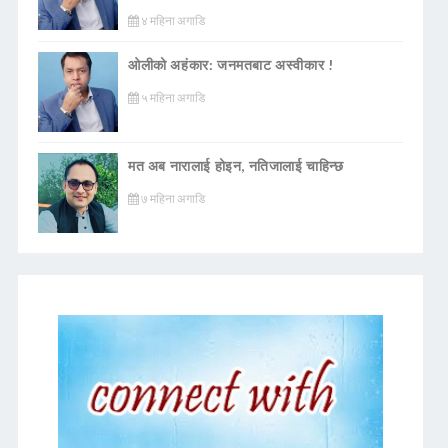
४ महिना अगाडि
ओलीको अहंकार: जनमतबाट अस्वीकार !
५ महिना अगाडि
मत अब नारालाई होइन, नतिजालाई चाहिन्छ
७ महिना अगाडि