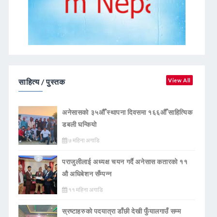
साहित्य / पुस्तक
View All
अनेसासको ३५औँ स्थापना दिवसमा १६६औँ साहित्यिक
डबली घन्कियाे
७ महिना अगाडि
पराजुलीलाई अध्यक्ष चयन गर्दै अनेसास कतारको ११
औ अधिबेशन सँम्पन्न
११ महिना अगाडि
स्रष्टाहरुको पदयात्रा डाँछी देखी फुँयालगाउँ सम्म