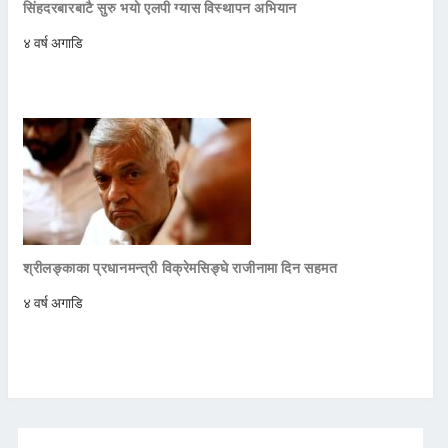
सिंहदरबारबाटै सुरु भयो एलपी ग्यास विस्थापन अभियान
४ वर्ष अगाडि
श्रीलङ्काका प्रधानमन्त्री विक्रेमसिङ्घे राजीनामा दिन सहमत
४ वर्ष अगाडि