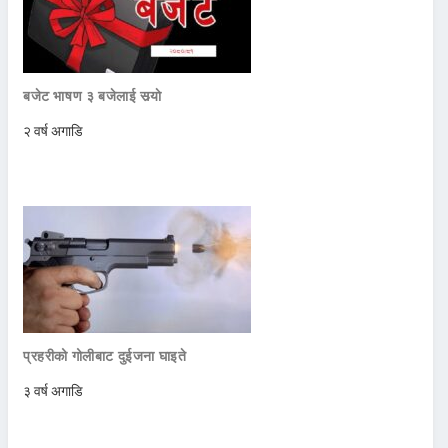
बजेट भाषण ३ बजेलाई सर्‍याे
२ वर्ष अगाडि
प्रहरीको गोलीबाट दुईजना घाइते
३ वर्ष अगाडि