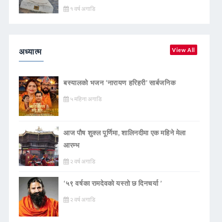
१ वर्ष अगाडि
अध्यात्म
View All
बस्यालको भजन ‘नारायण हरिहरी’ सार्बजनिक
५ महिना अगाडि
आज पौष शुक्ल पूर्णिमा, शालिनदीमा एक महिने मेला
आरम्भ
२ वर्ष अगाडि
‘५९ वर्षका रामदेवकाे यस्ताे छ दिनचर्या ’
२ वर्ष अगाडि