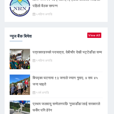
पहिलो बैठक सम्पन्न
५ महिना अगाडि
न्युज बैंक बिषेश
View All
पत्रकारहरुको पदयात्रा, देबीचौर देखी भट्टेडाँडा सम्म
१ महिना अगाडि
बिपद्का घटनामा ९३ जनाले ज्यान गुमाए, ४ सय ४५
जना घाइते
१ वर्ष अगाडि
प्रथम जलवायु सम्मेलनपछि ‘गुफाडाँडा’लाई सरकारले
फर्केर पनि हेरेन