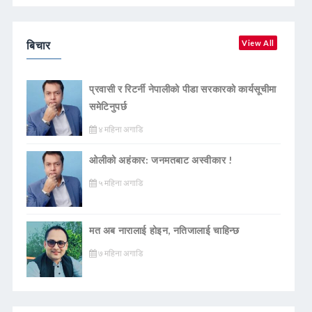
बिचार
View All
प्रवासी र रिटर्नी नेपालीको पीडा सरकारको कार्यसूचीमा
समेटिनुपर्छ
४ महिना अगाडि
ओलीको अहंकार: जनमतबाट अस्वीकार !
५ महिना अगाडि
मत अब नारालाई होइन, नतिजालाई चाहिन्छ
७ महिना अगाडि