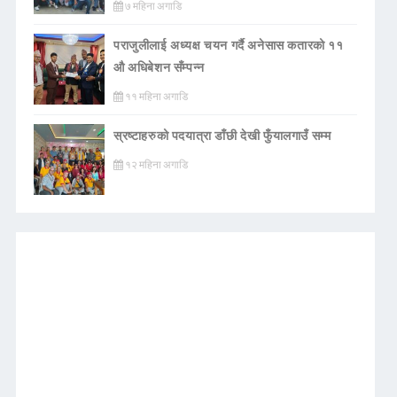
७ महिना अगाडि
पराजुलीलाई अध्यक्ष चयन गर्दै अनेसास कतारको ११
औ अधिबेशन सँम्पन्न
११ महिना अगाडि
स्रष्टाहरुको पदयात्रा डाँछी देखी फुँयालगाउँ सम्म
१२ महिना अगाडि