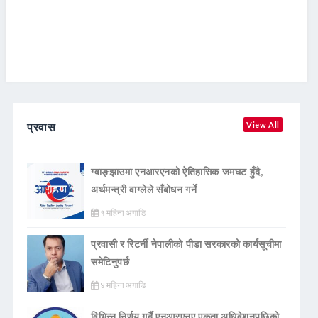
प्रवास
View All
ग्वाङ्झाउमा एनआरएनको ऐतिहासिक जमघट हुँदै,
अर्थमन्त्री वाग्लेले सँबोधन गर्ने
१ महिना अगाडि
प्रवासी र रिटर्नी नेपालीको पीडा सरकारको कार्यसूचीमा
समेटिनुपर्छ
४ महिना अगाडि
विभिन्न निर्णय गर्दै एनआरएनए एकता अधिवेशनपछिको