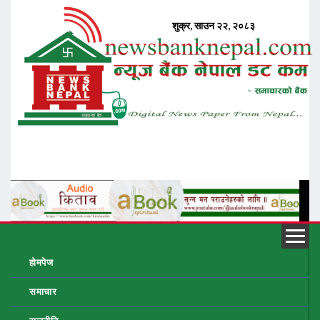
होमपेज
समाचार