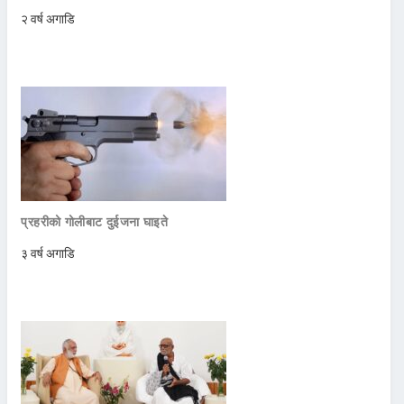
२ वर्ष अगाडि
प्रहरीको गोलीबाट दुईजना घाइते
३ वर्ष अगाडि