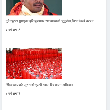
दुवै खुट्टा गुमाएका हरि बुढामगर सगरमाथाको चुचुरोमा,विश्व रेकर्ड कायम
३ वर्ष अगाडि
सिंहदरबारबाटै सुरु भयो एलपी ग्यास विस्थापन अभियान
४ वर्ष अगाडि