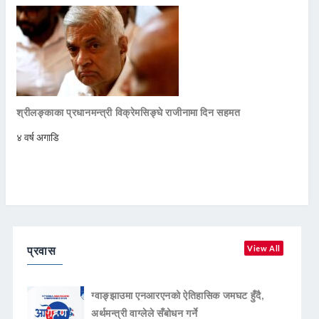
श्रीलङ्काका प्रधानमन्त्री विक्रेमसिङ्घे राजीनामा दिन सहमत
४ वर्ष अगाडि
प्रवास
View All
ग्वाङ्झाउमा एनआरएनको ऐतिहासिक जमघट हुँदै,
अर्थमन्त्री वाग्लेले सँबोधन गर्ने