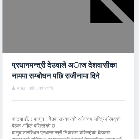
प्रधानमन्त्री देउवाले अाज देशवासीका
नाममा सम्बोधन पछि राजीनामा दिने
Arjun
८ वर्ष अगाडि
काठमाडौँ, ३ फागुन ।देउवा सरकारकाे अनिन्तम मन्त्रिपरिषद्को
बैठक अहिले बसिरहेकाे छ।
बालुवाटारस्थित प्रधानमन्त्री निवासमा बसिरहेकाे बैठकमा