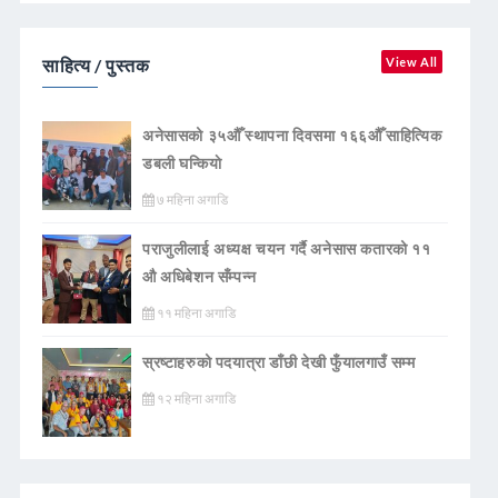
साहित्य / पुस्तक
View All
अनेसासको ३५औँ स्थापना दिवसमा १६६औँ साहित्यिक
डबली घन्कियाे
७ महिना अगाडि
पराजुलीलाई अध्यक्ष चयन गर्दै अनेसास कतारको ११
औ अधिबेशन सँम्पन्न
११ महिना अगाडि
स्रष्टाहरुको पदयात्रा डाँछी देखी फुँयालगाउँ सम्म
१२ महिना अगाडि