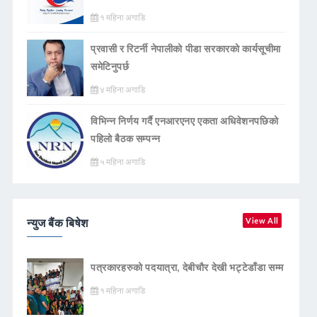
१ महिना अगाडि
प्रवासी र रिटर्नी नेपालीको पीडा सरकारको कार्यसूचीमा
समेटिनुपर्छ
४ महिना अगाडि
विभिन्न निर्णय गर्दै एनआरएनए एकता अधिवेशनपछिको
पहिलो बैठक सम्पन्न
५ महिना अगाडि
न्युज बैंक बिषेश
View All
पत्रकारहरुको पदयात्रा, देबीचौर देखी भट्टेडाँडा सम्म
१ महिना अगाडि