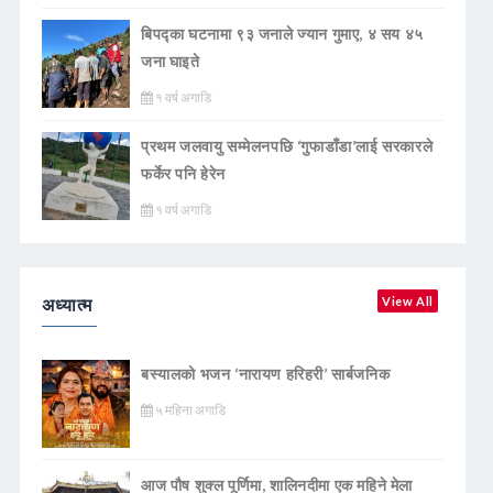
बिपद्का घटनामा ९३ जनाले ज्यान गुमाए, ४ सय ४५
जना घाइते
१ वर्ष अगाडि
प्रथम जलवायु सम्मेलनपछि ‘गुफाडाँडा’लाई सरकारले
फर्केर पनि हेरेन
१ वर्ष अगाडि
अध्यात्म
View All
बस्यालको भजन ‘नारायण हरिहरी’ सार्बजनिक
५ महिना अगाडि
आज पौष शुक्ल पूर्णिमा, शालिनदीमा एक महिने मेला