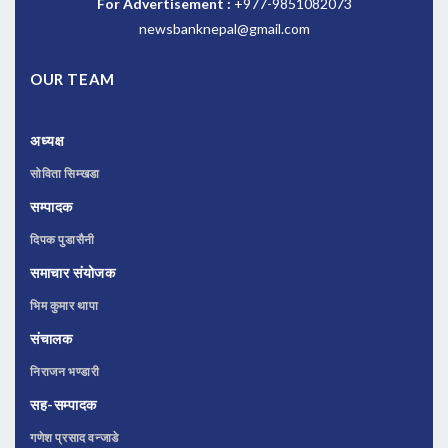
For Advertisement :
+977-9851082073
newsbanknepal@gmail.com
OUR TEAM
अध्यक्ष
सोविता सिम्खडा
सम्पादक
दिपक पुडासैनी
समाचार संयोजक
भिम कुमार थापा
संचालक
निराजन भण्डारी
सह-सम्पादक
गणेश प्रसाद वन्जाडे