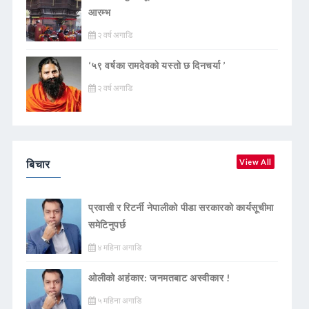
आरम्भ
२ वर्ष अगाडि
‘५९ वर्षका रामदेवकाे यस्ताे छ दिनचर्या ’
२ वर्ष अगाडि
बिचार
View All
प्रवासी र रिटर्नी नेपालीको पीडा सरकारको कार्यसूचीमा
समेटिनुपर्छ
४ महिना अगाडि
ओलीको अहंकार: जनमतबाट अस्वीकार !
५ महिना अगाडि