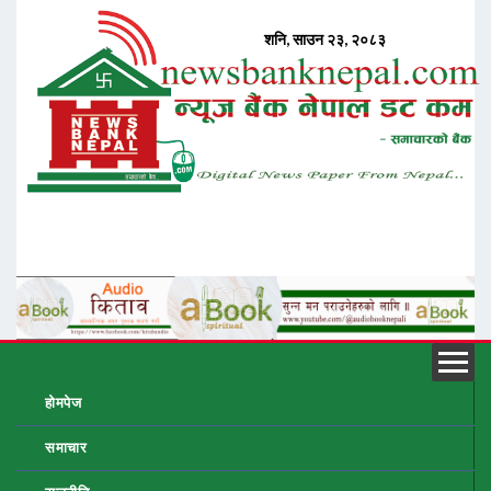
होमपेज
समाचार