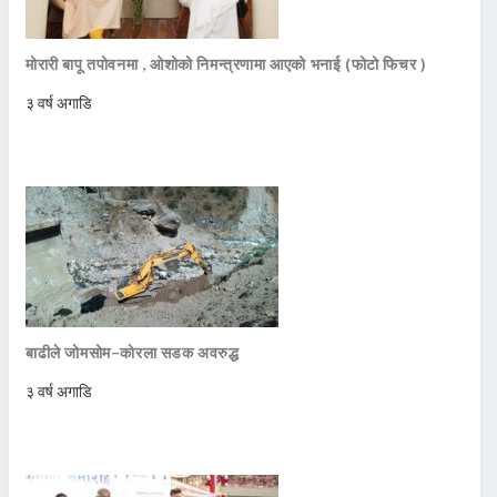
मोरारी बापू तपोवनमा , ओशोको निमन्त्रणामा आएको भनाई (फोटो फिचर )
३ वर्ष अगाडि
बाढीले जोमसोम–कोरला सडक अवरुद्ध
३ वर्ष अगाडि