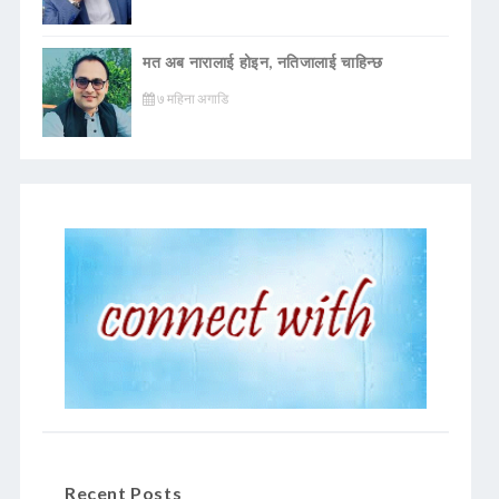
मत अब नारालाई होइन, नतिजालाई चाहिन्छ
७ महिना अगाडि
Recent Posts