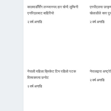
काठमाडौँसँग लज्जास्पद हार खेप्दै लुम्बिनी
एनपीएलमा उत्कृष्ट
एनपिएलबाट बाहिरियो
खेलाडीले कार पु
२ वर्ष अगाडि
२ वर्ष अगाडि
नेपाली महिला क्रिकेट टिम पहिलो पटक
नेपालद्वारा अष्ट्
विश्वकपमा छनोट
२ वर्ष अगाडि
२ वर्ष अगाडि