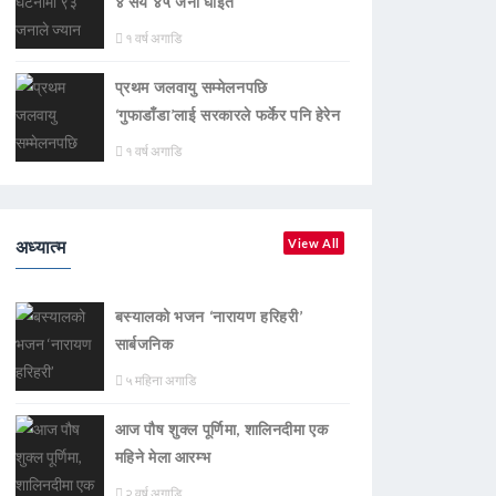
४ सय ४५ जना घाइते
१ वर्ष अगाडि
प्रथम जलवायु सम्मेलनपछि
‘गुफाडाँडा’लाई सरकारले फर्केर पनि हेरेन
१ वर्ष अगाडि
अध्यात्म
View All
बस्यालको भजन ‘नारायण हरिहरी’
सार्बजनिक
५ महिना अगाडि
आज पौष शुक्ल पूर्णिमा, शालिनदीमा एक
महिने मेला आरम्भ
२ वर्ष अगाडि