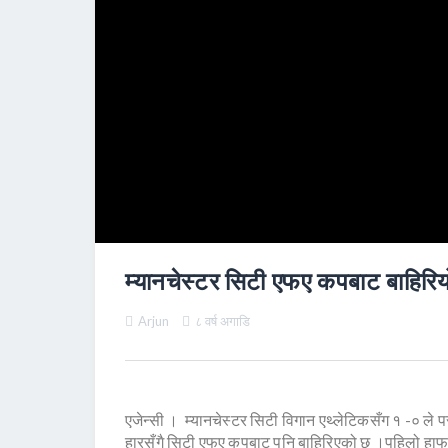
म्यानचेस्टर सिटी एफए कपबाट बाहिरिय
Arjun
८ वर्ष अगाडि
एजेन्सी । म्यानचेस्टर सिटी विगान एथ्लेटिकसँग १ -० ले
हारसँगै सिटी एफए कपबाट पनि बाहिरिएको छ ।पहिलो हाफम