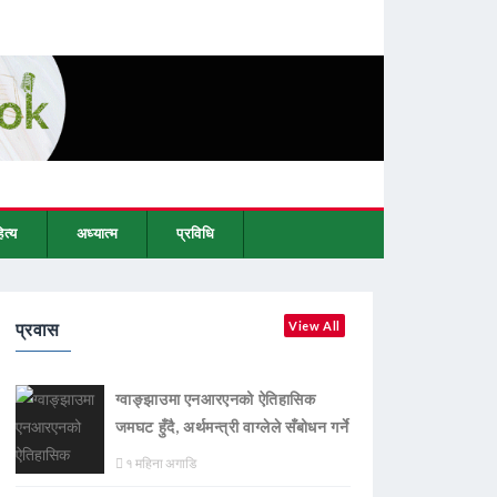
ित्य
अध्यात्म
प्रविधि
प्रवास
View All
ग्वाङ्झाउमा एनआरएनको ऐतिहासिक
जमघट हुँदै, अर्थमन्त्री वाग्लेले सँबोधन गर्ने
१ महिना अगाडि