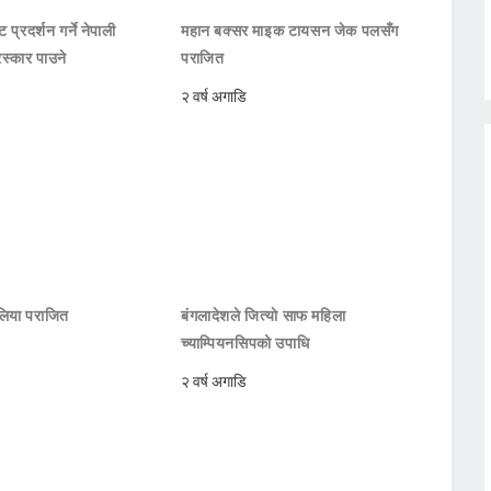
 प्रदर्शन गर्ने नेपाली
महान बक्सर माइक टायसन जेक पलसँग
रस्कार पाउने
पराजित
२ वर्ष अगाडि
रेलिया पराजित
बंगलादेशले जित्याे साफ महिला
च्याम्पियनसिपको उपाधि
२ वर्ष अगाडि