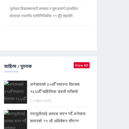
पूर्वाधार विकासमन्त्री लम्साल र सुरुङमार्ग प्रभावित
क्षेत्रका स्थानीय प्रतिनिधिबीच ११ बुँदे सहमति
साहित्य / पुस्तक
View All
अनेसासको ३५औँ स्थापना दिवसमा
१६६औँ साहित्यिक डबली घन्कियाे
७ महिना अगाडि
पराजुलीलाई अध्यक्ष चयन गर्दै अनेसास
कतारको ११ औ अधिबेशन सँम्पन्न