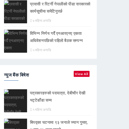
प्रवासी र रिटर्नी नेपालीको पीडा सरकारको
कार्यसूचीमा समेटिनुपर्छ
४ महिना अगाडि
विभिन्न निर्णय गर्दै एनआरएनए एकता
अधिवेशनपछिको पहिलो बैठक सम्पन्न
५ महिना अगाडि
न्युज बैंक बिषेश
View All
पत्रकारहरुको पदयात्रा, देबीचौर देखी
भट्टेडाँडा सम्म
१ महिना अगाडि
बिपद्का घटनामा ९३ जनाले ज्यान गुमाए,