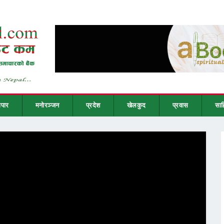
ापार
मनोरञ्जन
प्रदेश
खेलकुद
प्रवास
साह