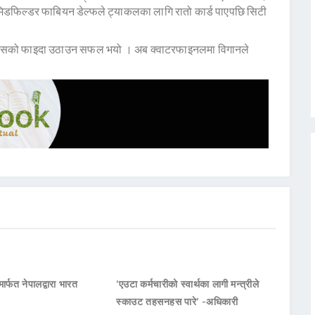
 मिडफिल्डर फाबियन डेल्फले ट्याकलका लागि रातो कार्ड पाएपछि सिटी
ले त्यसको फाइदा उठाउन सफल भयो । अब क्वाटरफाइनलमा विगानले
ार्फत नेपालद्वारा भारत
‘एउटा कर्मचारीको स्वार्थका लागी मन्त्रीले
स्काउट तहसनहस पारे’ -अधिकारी