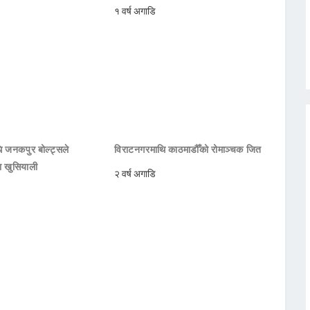
१ वर्ष अगाडि
 जनकपुर बोल्ट्सले
विराटनगरमाथि काठमाडौँको रोमाञ्चक जित
ा खुसियाली
२ वर्ष अगाडि