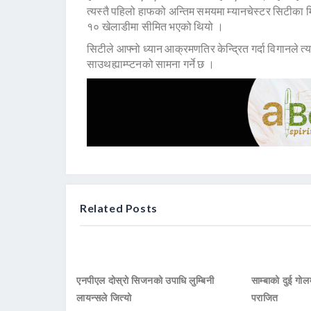
त्यस्तै पहिलो हाफको अन्तिम समयमा म्यानचेस्टर सिटीका
१० खेलाडीमा सीमित भएको थियो ।
सिटीले आफ्नो ध्यान आक्रमणतिर केन्द्रित गर्दा विगान
साउथह्याम्प्टनको सामना गर्ने छ ।
Related Posts
एनपीएल दोस्रो सिजनको उपाधि लुम्बिनी
साम्बाको दुई गोलम
लायन्सले जित्यो
पराजित