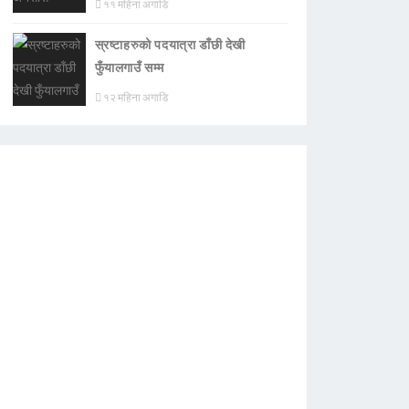
११ महिना अगाडि
स्रष्टाहरुको पदयात्रा डाँछी देखी
फुँयालगाउँ सम्म
१२ महिना अगाडि