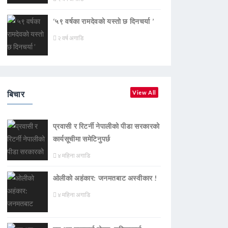
‘५९ वर्षका रामदेवकाे यस्ताे छ दिनचर्या ’
२ वर्ष अगाडि
बिचार
View All
प्रवासी र रिटर्नी नेपालीको पीडा सरकारको
कार्यसूचीमा समेटिनुपर्छ
४ महिना अगाडि
ओलीको अहंकार: जनमतबाट अस्वीकार !
४ महिना अगाडि