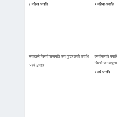
८ महिना अगाडि
९ महिना अगाडि
संकटाले जित्यो सभापति कप फुटबलको उपाधि
एनपीएलको उपाधि
जित्याे,जनकपुरम
२ वर्ष अगाडि
२ वर्ष अगाडि