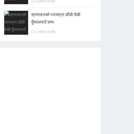
११ महिना अगाडि
स्रष्टाहरुको पदयात्रा डाँछी देखी
फुँयालगाउँ सम्म
१२ महिना अगाडि