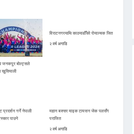
विराटनगरमाथि काठमाडौँको रोमाञ्चक जित
२ वर्ष अगाडि
 जनकपुर बोल्ट्सले
ा खुसियाली
 प्रदर्शन गर्ने नेपाली
महान बक्सर माइक टायसन जेक पलसँग
रस्कार पाउने
पराजित
२ वर्ष अगाडि