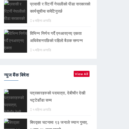
प्रवासी र रिटर्नी नेपालीको पीडा सरकारको
कार्यसूचीमा समेटिनुपर्छ
४ महिना अगाडि
विभिन्न निर्णय गर्दै एनआरएनए एकता
अधिवेशनपछिको पहिलो बैठक सम्पन्न
५ महिना अगाडि
न्युज बैंक बिषेश
View All
पत्रकारहरुको पदयात्रा, देबीचौर देखी
भट्टेडाँडा सम्म
१ महिना अगाडि
बिपद्का घटनामा ९३ जनाले ज्यान गुमाए,