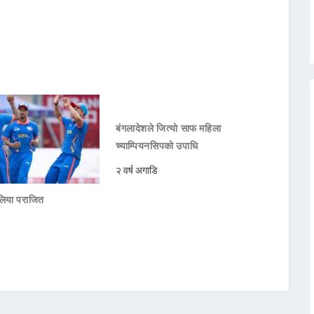
बंगलादेशले जित्याे साफ महिला
च्याम्पियनसिपको उपाधि
२ वर्ष अगाडि
रेलिया पराजित