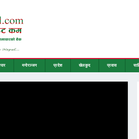
ापार
मनोरञ्जन
प्रदेश
खेलकुद
प्रवास
साह