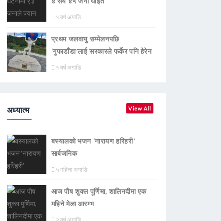
४ सय ४५ जना घाइते
१ वर्ष अगाडि
प्रथम जलवायु सम्मेलनपछि
‘गुफाडाँडा’लाई सरकारले फर्केर पनि हेरेन
१ वर्ष अगाडि
अध्यात्म
View All
बस्यालको भजन ‘नारायण हरिहरी’
सार्बजनिक
५ महिना अगाडि
आज पौष शुक्ल पूर्णिमा, शालिनदीमा एक
महिने मेला आरम्भ
२ वर्ष अगाडि