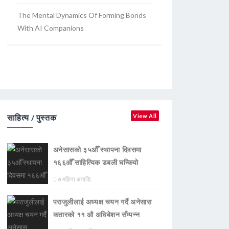
The Mental Dynamics Of Forming Bonds
With AI Companions
साहित्य / पुस्तक
View All
अनेसासको ३५औँ स्थापना दिवसमा
१६६औँ साहित्यिक डबली घन्कियाे
७ महिना अगाडि
पराजुलीलाई अध्यक्ष चयन गर्दै अनेसास
कतारको ११ औ अधिबेशन सँम्पन्न