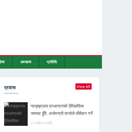
ित्य
अध्यात्म
प्रविधि
प्रवास
View All
ग्वाङ्झाउमा एनआरएनको ऐतिहासिक
जमघट हुँदै, अर्थमन्त्री वाग्लेले सँबोधन गर्ने
१ महिना अगाडि