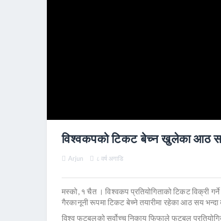
विश्वकपको टिकट बेच्न खुलेका आठ 
Arjun
८ वर्ष अगाडि
मस्को, १ चैत । विश्वकप प्रतियोगिताको टिकट विक्री गर्न
गैरकानूनी रूपमा टिकट बेच्ने तयारीमा रहेका आठ सय भन्
विश्व फुटबलको सर्वोच्च निकाय फिफाले फुटबल प्रतियोगित