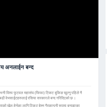
सय अनलाईन बन्द
े भनी विश्व फुटवल महासंघ (फिफा) टिकट बुकिङ खुल्नु पहिले नै
दा बढी वेभसाईटहरुलाई रसिया सरकारले बन्द गरिदिएको छ ।
ाको खेल हेर्नका लागि टिकट बेच्न गैरकानूनी रूपमा बनाइएका