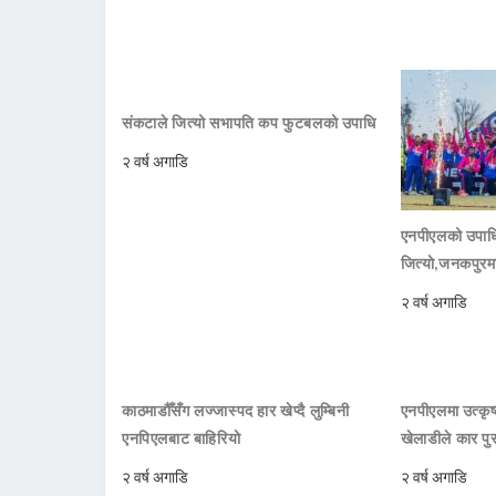
संकटाले जित्यो सभापति कप फुटबलको उपाधि
२ वर्ष अगाडि
एनपीएलको उपाधि
जित्याे,जनकपुरम
२ वर्ष अगाडि
काठमाडौँसँग लज्जास्पद हार खेप्दै लुम्बिनी
एनपीएलमा उत्कृष्ट
एनपिएलबाट बाहिरियो
खेलाडीले कार पु
२ वर्ष अगाडि
२ वर्ष अगाडि