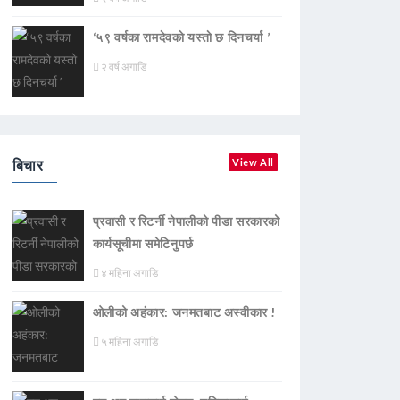
‘५९ वर्षका रामदेवकाे यस्ताे छ दिनचर्या ’
२ वर्ष अगाडि
बिचार
View All
प्रवासी र रिटर्नी नेपालीको पीडा सरकारको
कार्यसूचीमा समेटिनुपर्छ
४ महिना अगाडि
ओलीको अहंकार: जनमतबाट अस्वीकार !
५ महिना अगाडि