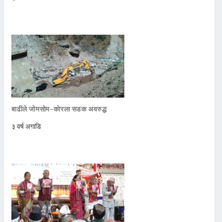
बाढीले जोमसोम–कोरला सडक अवरुद्ध
३ वर्ष अगाडि