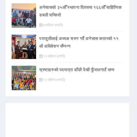
अनेसासको ३५औँ स्थापना दिवसमा १६६औँ साहित्यिक
डबली घन्कियाे
७ महिना अगाडि
पराजुलीलाई अध्यक्ष चयन गर्दै अनेसास कतारको ११
औ अधिबेशन सँम्पन्न
११ महिना अगाडि
स्रष्टाहरुको पदयात्रा डाँछी देखी फुँयालगाउँ सम्म
१२ महिना अगाडि