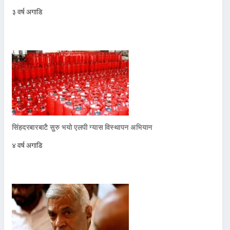
३ वर्ष अगाडि
सिंहदरबारबाटै सुरु भयो एलपी ग्यास विस्थापन अभियान
४ वर्ष अगाडि