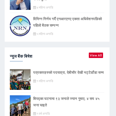
४ महिना अगाडि
विभिन्न निर्णय गर्दै एनआरएनए एकता अधिवेशनपछिको
पहिलो बैठक सम्पन्न
५ महिना अगाडि
न्युज बैंक बिषेश
View All
पत्रकारहरुको पदयात्रा, देबीचौर देखी भट्टेडाँडा सम्म
१ महिना अगाडि
बिपद्का घटनामा ९३ जनाले ज्यान गुमाए, ४ सय ४५
जना घाइते
१ वर्ष अगाडि