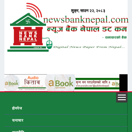
होमपेज
समाचार