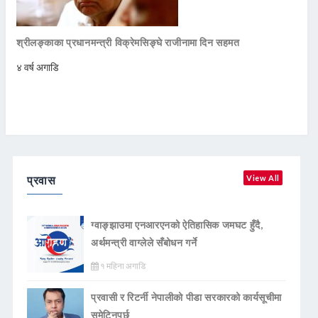
श्रीलङ्काका प्रधानमन्त्री विक्रेमसिङ्घे राजीनामा दिन सहमत
४ वर्ष अगाडि
प्रवास
View All
ग्वाङ्झाउमा एनआरएनको ऐतिहासिक जमघट हुँदै,
अर्थमन्त्री वाग्लेले सँबोधन गर्ने
१ महिना अगाडि
प्रवासी र रिटर्नी नेपालीको पीडा सरकारको कार्यसूचीमा
समेटिनुपर्छ