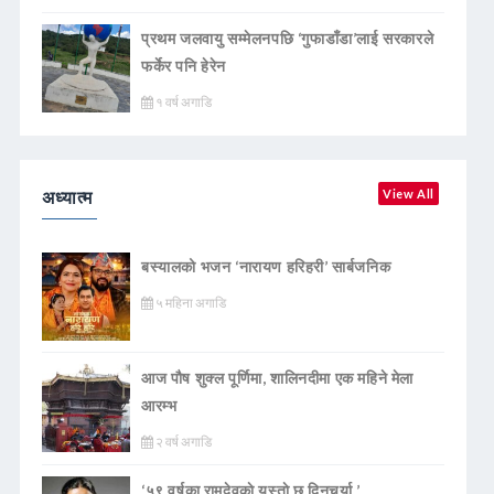
प्रथम जलवायु सम्मेलनपछि ‘गुफाडाँडा’लाई सरकारले
फर्केर पनि हेरेन
१ वर्ष अगाडि
अध्यात्म
View All
बस्यालको भजन ‘नारायण हरिहरी’ सार्बजनिक
५ महिना अगाडि
आज पौष शुक्ल पूर्णिमा, शालिनदीमा एक महिने मेला
आरम्भ
२ वर्ष अगाडि
‘५९ वर्षका रामदेवकाे यस्ताे छ दिनचर्या ’