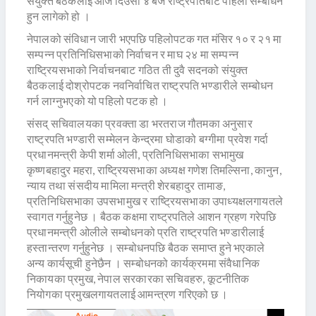
संयुक्त बैठकलाई आज दिउँसो ४ बजे राष्ट्रपतिबाट पहिलो सम्बोधन
हुन लागेको हो ।
नेपालको संविधान जारी भएपछि पहिलोपटक गत मंसिर १० र २१ मा
सम्पन्न प्रतिनिधिसभाको निर्वाचन र माघ २४ मा सम्पन्न
राष्ट्रियसभाको निर्वाचनबाट गठित ती दुवै सदनको संयुक्त
बैठकलाई दोश्रोपटक नवनिर्वाचित राष्ट्रपति भण्डारीले सम्बोधन
गर्न लाग्नुभएको यो पहिलो पटक हो ।
संसद् सचिवालयका प्रवक्ता डा भरतराज गौतमका अनुसार
राष्ट्रपति भण्डारी सम्मेलन केन्द्रमा घोडाको बग्गीमा प्रवेश गर्दा
प्रधानमन्त्री केपी शर्मा ओली, प्रतिनिधिसभाका सभामुख
कृष्णबहादुर महरा, राष्ट्रियसभाका अध्यक्ष गणेश तिमल्सिना, कानुन,
न्याय तथा संसदीय मामिला मन्त्री शेरबहादुर तामाङ,
प्रतिनिधिसभाका उपसभामुख र राष्ट्रियसभाका उपाध्यक्षलगायतले
स्वागत गर्नुहुनेछ । बैठक कक्षमा राष्ट्रपतिले आशन ग्रहण गरेपछि
प्रधानमन्त्री ओलीले सम्बोधनको प्रति राष्ट्रपति भण्डारीलाई
हस्तान्तरण गर्नुहुनेछ । सम्बोधनपछि बैठक समाप्त हुने भएकाले
अन्य कार्यसूची हुनेछैन । सम्बोधनको कार्यक्रममा संवैधानिक
निकायका प्रमुख, नेपाल सरकारका सचिवहरु, कूटनीतिक
नियोगका प्रमुखलगायतलाई आमन्त्रण गरिएको छ ।