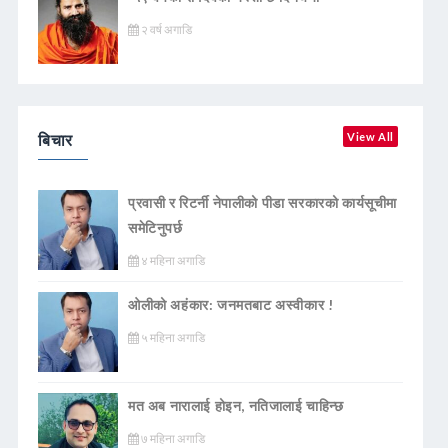
२ वर्ष अगाडि
बिचार
View All
प्रवासी र रिटर्नी नेपालीको पीडा सरकारको कार्यसूचीमा
समेटिनुपर्छ
४ महिना अगाडि
ओलीको अहंकार: जनमतबाट अस्वीकार !
५ महिना अगाडि
मत अब नारालाई होइन, नतिजालाई चाहिन्छ
७ महिना अगाडि