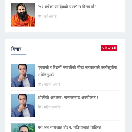
‘५९ वर्षका रामदेवकाे यस्ताे छ दिनचर्या ’
२ वर्ष अगाडि
बिचार
View All
प्रवासी र रिटर्नी नेपालीको पीडा सरकारको कार्यसूचीमा
समेटिनुपर्छ
४ महिना अगाडि
ओलीको अहंकार: जनमतबाट अस्वीकार !
५ महिना अगाडि
मत अब नारालाई होइन, नतिजालाई चाहिन्छ