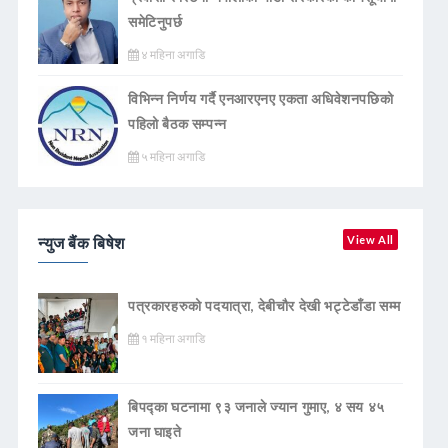
समेटिनुपर्छ
४ महिना अगाडि
विभिन्न निर्णय गर्दै एनआरएनए एकता अधिवेशनपछिको
पहिलो बैठक सम्पन्न
५ महिना अगाडि
न्युज बैंक बिषेश
View All
पत्रकारहरुको पदयात्रा, देबीचौर देखी भट्टेडाँडा सम्म
१ महिना अगाडि
बिपद्का घटनामा ९३ जनाले ज्यान गुमाए, ४ सय ४५
जना घाइते