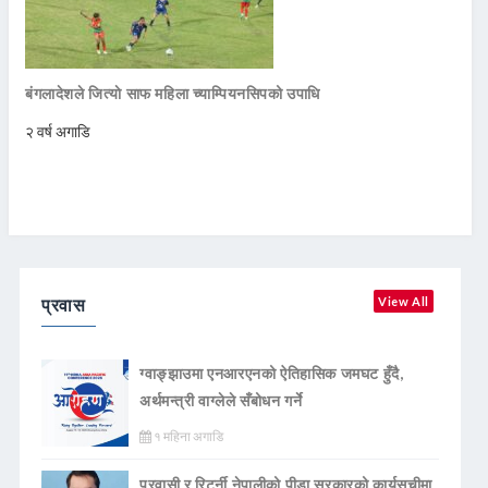
बंगलादेशले जित्याे साफ महिला च्याम्पियनसिपको उपाधि
२ वर्ष अगाडि
प्रवास
View All
ग्वाङ्झाउमा एनआरएनको ऐतिहासिक जमघट हुँदै,
अर्थमन्त्री वाग्लेले सँबोधन गर्ने
१ महिना अगाडि
प्रवासी र रिटर्नी नेपालीको पीडा सरकारको कार्यसूचीमा