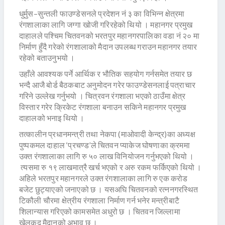
धुर्मुस–सुन्तली फाउण्डेसनले प्रदेशन नं ३ का विभिन्न क्षेत्रमा
रंगशालाका लागि जग्गा खोजी गरिरहेको थियो । महानगर प्रमुख
दाहालले पश्चिम चितवनको भरतपुर महानगरपालिका वडा नं २० मा
निर्माण हुँदै गरेको रंगशालाको मैदान उपलब्ध गराउन महानगर तयार
रहेको बताउनुभयो ।
उहाँले आवश्यक पर्ने आर्थिक र भौतिक सहयोग गर्नसमेत तयार छ
भन्दै आजै बोर्ड बैठकबाट अनुमोदन गरेर फाउण्डेसनलाई पत्राचार
गरिने उल्लेख गर्नुभयो । चित्रवन रंगशाला भएको ठाउँमा क्षेत्र
विस्तार गरेर क्रिकेट रंगशाला बनाउन सकिने महानगर प्रमुख
दाहालको भनाइ थियो ।
तत्कालीन प्रधानमन्त्री तथा नेकपा (माओवादी केन्द्र)का अध्यक्ष
पुष्पकमल दाहाल ‘प्रचण्ड’ले चितवन प्याकेज घोषणाका क्रममा
उक्त रंगशालाका लागि रु ५० लाख विनियोजन गर्नुभएको थियो ।
त्यसमा रु १९ लाखमात्रै खर्च भएको र अरु रकम फर्किएको थियो ।
अहिले भरतपुर महानगरले उक्त रंगशालाका लागि रु एक करोड
बजेट छुट्याएको जनाएको छ । यसअघि चितवनको रत्ननगरस्थित
टिकौली चौरमा क्षेत्रीय रंगशाला निर्माण गर्न भनेर मन्त्रीबाटै
शिलान्यास गरिएको कामसमेत अधुरो छ । चितवन जिल्लामा
खेलकूद मैदानको अभाव छ ।