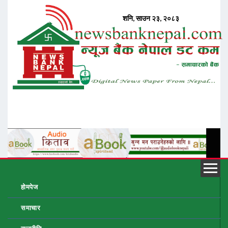
होमपेज
समाचार