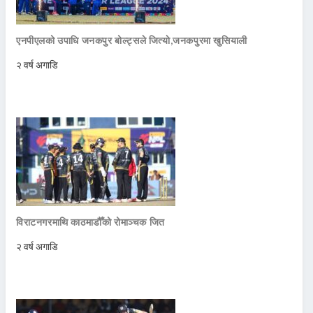
एनपीएलको उपाधि जनकपुर बोल्ट्सले जित्याे,जनकपुरमा खुसियाली
२ वर्ष अगाडि
विराटनगरमाथि काठमाडौँको रोमाञ्चक जित
२ वर्ष अगाडि