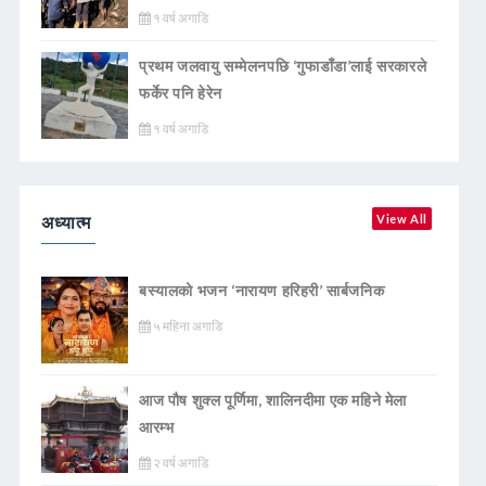
१ वर्ष अगाडि
प्रथम जलवायु सम्मेलनपछि ‘गुफाडाँडा’लाई सरकारले
फर्केर पनि हेरेन
१ वर्ष अगाडि
अध्यात्म
View All
बस्यालको भजन ‘नारायण हरिहरी’ सार्बजनिक
५ महिना अगाडि
आज पौष शुक्ल पूर्णिमा, शालिनदीमा एक महिने मेला
आरम्भ
२ वर्ष अगाडि