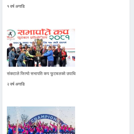
१ वर्ष अगाडि
संकटाले जित्यो सभापति कप फुटबलको उपाधि
२ वर्ष अगाडि