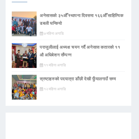
अनेसासको ३५औँ स्थापना दिवसमा १६६औँ साहित्यिक
डबली घन्कियाे
७ महिना अगाडि
पराजुलीलाई अध्यक्ष चयन गर्दै अनेसास कतारको ११
औ अधिबेशन सँम्पन्न
११ महिना अगाडि
स्रष्टाहरुको पदयात्रा डाँछी देखी फुँयालगाउँ सम्म
१२ महिना अगाडि