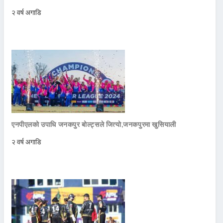
२ वर्ष अगाडि
एनपीएलको उपाधि जनकपुर बोल्ट्सले जित्याे,जनकपुरमा खुसियाली
२ वर्ष अगाडि