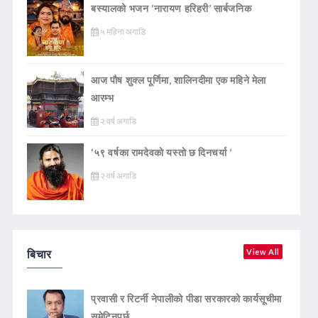
बस्यालको भजन ‘नारायण हरिहरी’ सार्बजनिक
५ महिना अगाडि
आज पौष शुक्ल पूर्णिमा, शालिनदीमा एक महिने मेला
आरम्भ
२ वर्ष अगाडि
‘५९ वर्षका रामदेवकाे यस्ताे छ दिनचर्या ’
२ वर्ष अगाडि
बिचार
View All
प्रवासी र रिटर्नी नेपालीको पीडा सरकारको कार्यसूचीमा
समेटिनुपर्छ