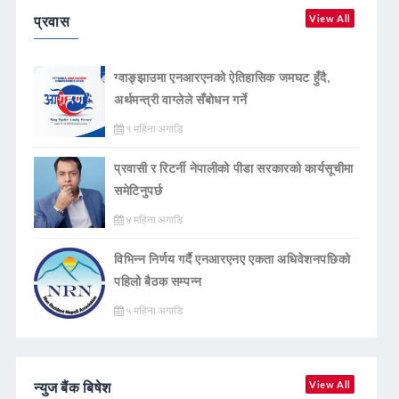
प्रवास
View All
ग्वाङ्झाउमा एनआरएनको ऐतिहासिक जमघट हुँदै,
अर्थमन्त्री वाग्लेले सँबोधन गर्ने
१ महिना अगाडि
प्रवासी र रिटर्नी नेपालीको पीडा सरकारको कार्यसूचीमा
समेटिनुपर्छ
४ महिना अगाडि
विभिन्न निर्णय गर्दै एनआरएनए एकता अधिवेशनपछिको
पहिलो बैठक सम्पन्न
५ महिना अगाडि
न्युज बैंक बिषेश
View All