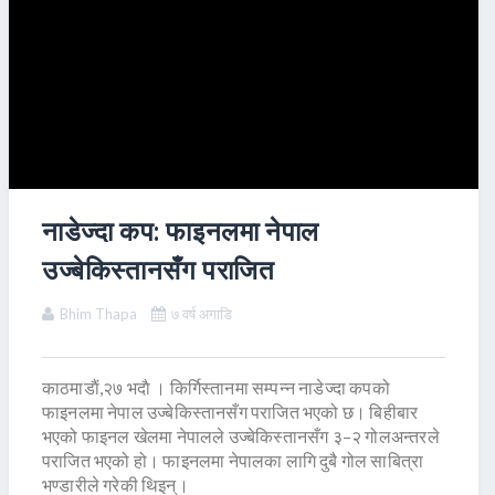
नाडेज्दा कप: फाइनलमा नेपाल
उज्बेकिस्तानसँग पराजित
Bhim Thapa
७ वर्ष अगाडि
काठमाडाैं,२७ भदाै । किर्गिस्तानमा सम्पन्न नाडेज्दा कपको
फाइनलमा नेपाल उज्बेकिस्तानसँग पराजित भएको छ। बिहीबार
भएको फाइनल खेलमा नेपालले उज्बेकिस्तानसँग ३–२ गोलअन्तरले
पराजित भएको हो। फाइनलमा नेपालका लागि दुबै गोल साबित्रा
भण्डारीले गरेकी थिइन्।