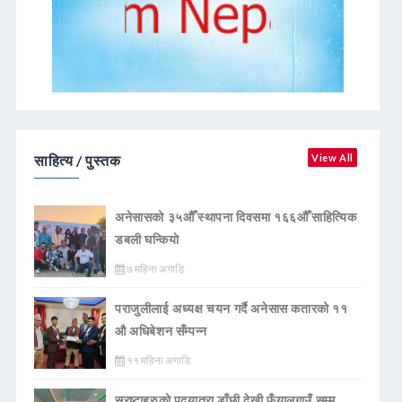
साहित्य / पुस्तक
View All
अनेसासको ३५औँ स्थापना दिवसमा १६६औँ साहित्यिक
डबली घन्कियाे
७ महिना अगाडि
पराजुलीलाई अध्यक्ष चयन गर्दै अनेसास कतारको ११
औ अधिबेशन सँम्पन्न
११ महिना अगाडि
स्रष्टाहरुको पदयात्रा डाँछी देखी फुँयालगाउँ सम्म