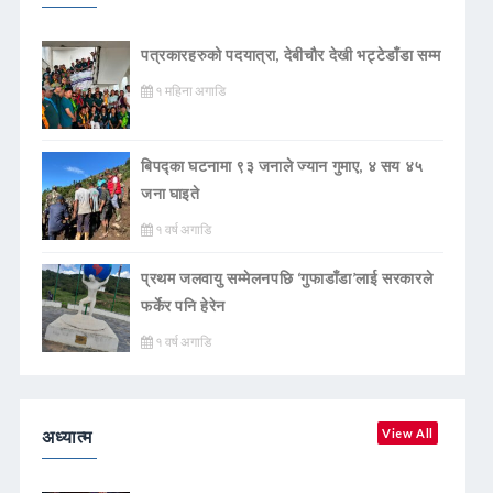
पत्रकारहरुको पदयात्रा, देबीचौर देखी भट्टेडाँडा सम्म
१ महिना अगाडि
बिपद्का घटनामा ९३ जनाले ज्यान गुमाए, ४ सय ४५
जना घाइते
१ वर्ष अगाडि
प्रथम जलवायु सम्मेलनपछि ‘गुफाडाँडा’लाई सरकारले
फर्केर पनि हेरेन
१ वर्ष अगाडि
अध्यात्म
View All