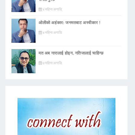
४ महिना अगाडि
ओलीको अहंकार: जनमतबाट अस्वीकार !
४ महिना अगाडि
मत अब नारालाई होइन, नतिजालाई चाहिन्छ
७ महिना अगाडि