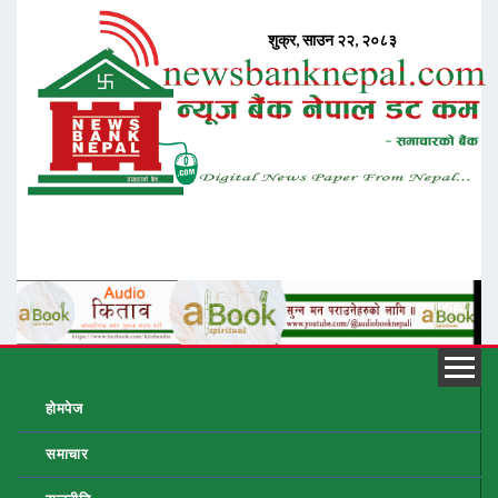
होमपेज
समाचार