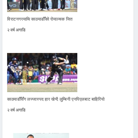
विराटनगरमाथि काठमाडौँको रोमाञ्चक जित
२ वर्ष अगाडि
काठमाडौँसँग लज्जास्पद हार खेप्दै लुम्बिनी एनपिएलबाट बाहिरियो
२ वर्ष अगाडि