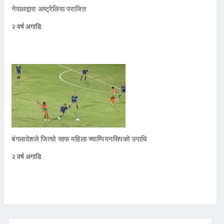
नेपालद्वारा अष्ट्रेलिया पराजित
२ वर्ष अगाडि
बंगलादेशले जित्याे साफ महिला च्याम्पियनसिपको उपाधि
२ वर्ष अगाडि