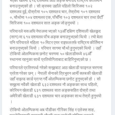
भएको खेलमा ६१६ दशमलव आठ अङ्क बनाउँदै राष्ट्रिय कीर्तिमान
बनाउनुभएको हो । सो क्रममा उहाँले पहिलो सिरिजमा १०२
दशमलव दुई, दोस्रोमा १०५ दशमलव चार, तेस्रोमा १०१ दशमलव
०, चौथोमा १०४ दशमलव एक, पाँचौँमा १०३ दशमलव चार तथा छैटौँ
सिरिजमा १०० दशमलव सात अङ्क जोड्नुभयो ।
परियारले यसअघि नेपालमा भएको १३औँ दक्षिण एशियाली खेलकूद
(साग) मा ६१४ दशमलव पाँच अङ्क बनाउनुभएको थियो । त्यो बेला
पनि परियारले महिला १० मिटर एयर राइफलतर्फ राष्ट्रिय कीर्तिमान
बनाउनुभएको थियो । परियार सागमा चौथो हुनुभएको थियो । उहाँ
टोकियो ओलम्पिकमा छनोट चरणमा ५० खेलाडीमध्ये ४६औँ
स्थानमा रहनुका साथै प्रतियोगिताबाट बाहिरिनुभएको छ ।
परियारले प्रतिस्पर्धा गरेको समूहबाट आठ खेलाडी फाइनल चरणमा
प्रवेश गरेका छन् । नेपाली सेनाको त्रिभुवन आर्मी क्लबकी खेलाडी
उहाँ वाइल्ड कार्ड प्राप्त गर्दै ओलम्पिकमा छनोट हुनुभएको हो । सो
समूहमा नर्वेकी खेलाडी ६३२ दशमलव नौ अङ्कका साथ पहिलो,
कोरियन खेलाडी ६३१ दशमलव सात अङ्कसहित दोस्रो तथा
अमेरिकी खेलाडी ६३१ दशमलव चार अङ्कका साथ तेस्रो हुनुभयो
।
टोकियो ओलम्पिकमा अब पौडीका गौरिका सिंह र एलेक्स शाह,