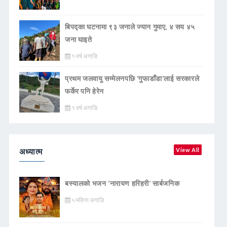
बिपद्का घटनामा ९३ जनाले ज्यान गुमाए, ४ सय ४५
जना घाइते
१ वर्ष अगाडि
प्रथम जलवायु सम्मेलनपछि ‘गुफाडाँडा’लाई सरकारले
फर्केर पनि हेरेन
१ वर्ष अगाडि
अध्यात्म
View All
बस्यालको भजन ‘नारायण हरिहरी’ सार्बजनिक
५ महिना अगाडि