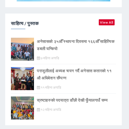
साहित्य / पुस्तक
View All
अनेसासको ३५औँ स्थापना दिवसमा १६६औँ साहित्यिक
डबली घन्कियाे
७ महिना अगाडि
पराजुलीलाई अध्यक्ष चयन गर्दै अनेसास कतारको ११
औ अधिबेशन सँम्पन्न
११ महिना अगाडि
स्रष्टाहरुको पदयात्रा डाँछी देखी फुँयालगाउँ सम्म
१२ महिना अगाडि