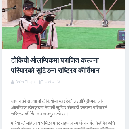
टोकियो ओलम्पिकमा पराजित कल्पना
परियारकाे सुटिङमा राष्ट्रिय कीर्तिमान
Bhim Thapa
५ वर्ष अगाडि
जापानको राजधानी टोकियोमा भइरहेको ३२औँ ग्रीष्मकालीन
ओलम्पिक खेलकूदमा नेपाली सुटिङ खेलाडी कल्पना परियारले
राष्ट्रिय कीर्तिमान बनाउनुभएको छ ।
परियारले महिला १० मिटर एयर राइफल स्पर्धाअन्तर्गत केहीबेर अघि