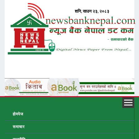
होमपेज
समाचार