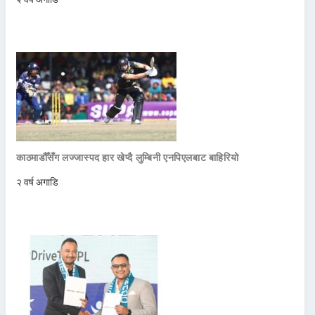
काठमाडौँसँग लज्जास्पद हार खेप्दै लुम्बिनी एनपिएलबाट बाहिरियो
२ वर्ष अगाडि