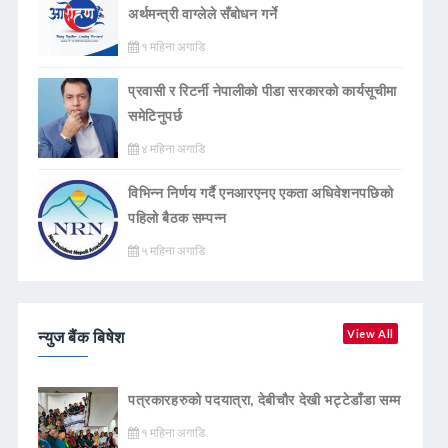
अर्थमन्त्री वाग्लेले सँबोधन गर्ने
१ महिना अगाडि
प्रवासी र रिटर्नी नेपालीको पीडा सरकारको कार्यसूचीमा
समेटिनुपर्छ
४ महिना अगाडि
विभिन्न निर्णय गर्दै एनआरएनए एकता अधिवेशनपछिको
पहिलो बैठक सम्पन्न
५ महिना अगाडि
न्युज बैंक बिषेश
View All
पत्रकारहरुको पदयात्रा, देबीचौर देखी भट्टेडाँडा सम्म
१ महिना अगाडि