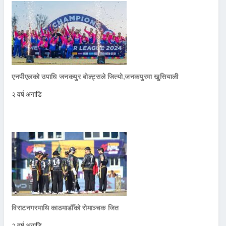
एनपीएलको उपाधि जनकपुर बोल्ट्सले जित्याे,जनकपुरमा खुसियाली
२ वर्ष अगाडि
विराटनगरमाथि काठमाडौँको रोमाञ्चक जित
२ वर्ष अगाडि