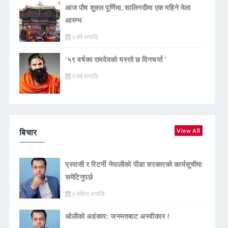
आज पौष शुक्ल पूर्णिमा, शालिनदीमा एक महिने मेला
आरम्भ
२ वर्ष अगाडि
‘५९ वर्षका रामदेवकाे यस्ताे छ दिनचर्या ’
२ वर्ष अगाडि
बिचार
View All
प्रवासी र रिटर्नी नेपालीको पीडा सरकारको कार्यसूचीमा
समेटिनुपर्छ
४ महिना अगाडि
ओलीको अहंकार: जनमतबाट अस्वीकार !