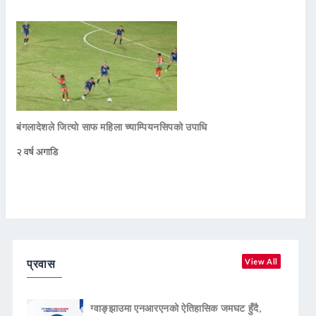
बंगलादेशले जित्याे साफ महिला च्याम्पियनसिपको उपाधि
२ वर्ष अगाडि
प्रवास
View All
ग्वाङ्झाउमा एनआरएनको ऐतिहासिक जमघट हुँदै,