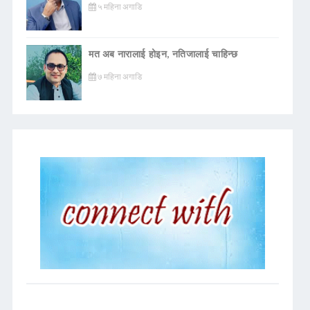
५ महिना अगाडि
मत अब नारालाई होइन, नतिजालाई चाहिन्छ
७ महिना अगाडि