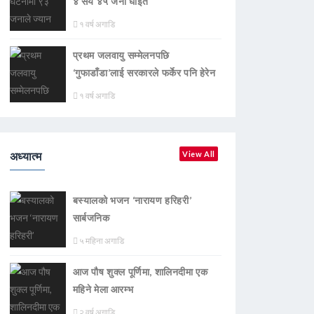
४ सय ४५ जना घाइते
१ वर्ष अगाडि
प्रथम जलवायु सम्मेलनपछि
‘गुफाडाँडा’लाई सरकारले फर्केर पनि हेरेन
१ वर्ष अगाडि
अध्यात्म
View All
बस्यालको भजन ‘नारायण हरिहरी’
सार्बजनिक
५ महिना अगाडि
आज पौष शुक्ल पूर्णिमा, शालिनदीमा एक
महिने मेला आरम्भ
२ वर्ष अगाडि