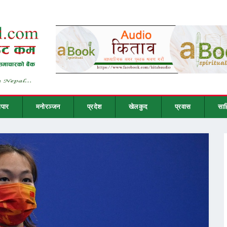
ापार
मनोरञ्जन
प्रदेश
खेलकुद
प्रवास
साह