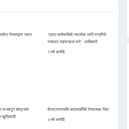
ार्फत नेपालद्वारा भारत
‘एउटा कर्मचारीको स्वार्थका लागी मन्त्रीले
स्काउट तहसनहस पारे’ -अधिकारी
१ वर्ष अगाडि
 जनकपुर बोल्ट्सले
विराटनगरमाथि काठमाडौँको रोमाञ्चक जित
ा खुसियाली
२ वर्ष अगाडि