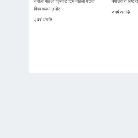
नेपाली महिला क्रिकेट टिम पहिलो पटक
नेपालद्वारा अष्ट्
विश्वकपमा छनोट
२ वर्ष अगाडि
२ वर्ष अगाडि