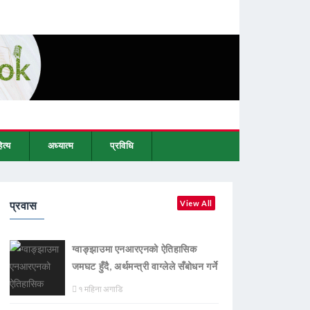
ित्य
अध्यात्म
प्रविधि
प्रवास
View All
ग्वाङ्झाउमा एनआरएनको ऐतिहासिक
जमघट हुँदै, अर्थमन्त्री वाग्लेले सँबोधन गर्ने
१ महिना अगाडि