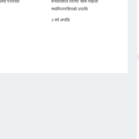
रेलिया पराजित
बंगलादेशले जित्याे साफ महिला
च्याम्पियनसिपको उपाधि
२ वर्ष अगाडि