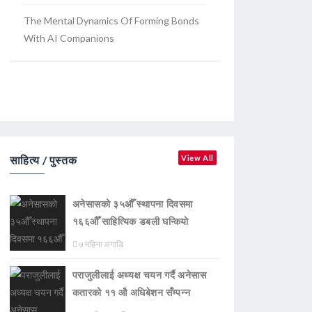
The Mental Dynamics Of Forming Bonds
With AI Companions
साहित्य / पुस्तक
View All
अनेसासको ३५औँ स्थापना दिवसमा
१६६औँ साहित्यिक डबली घन्कियाे
७ महिना अगाडि
पराजुलीलाई अध्यक्ष चयन गर्दै अनेसास
कतारको ११ औ अधिबेशन सँम्पन्न