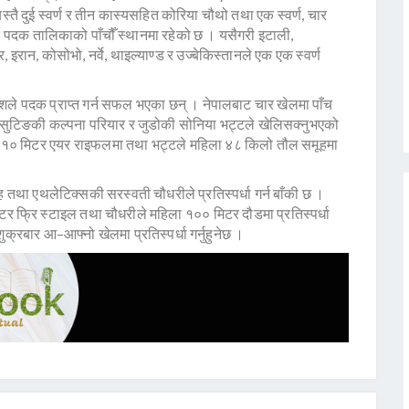
यस्तै दुई स्वर्ण र तीन कास्यसहित कोरिया चौथो तथा एक स्वर्ण, चार
ी पदक तालिकाको पाँचौँ स्थानमा रहेको छ । यसैगरी इटाली,
डर, इरान, कोसोभो, नर्वे, थाइल्याण्ड र उज्बेकिस्तानले एक एक स्वर्ण
ले पदक प्राप्त गर्न सफल भएका छन् । नेपालबाट चार खेलमा पाँच
सुटिङकी कल्पना परियार र जुडोकी सोनिया भट्टले खेलिसक्नुभएको
ा १० मिटर एयर राइफलमा तथा भट्टले महिला ४८ किलो तौल समूहमा
तथा एथलेटिक्सकी सरस्वती चौधरीले प्रतिस्पर्धा गर्न बाँकी छ ।
टर फ्रि स्टाइल तथा चौधरीले महिला १०० मिटर दौडमा प्रतिस्पर्धा
ुक्रबार आ–आफ्नो खेलमा प्रतिस्पर्धा गर्नुहुनेछ ।