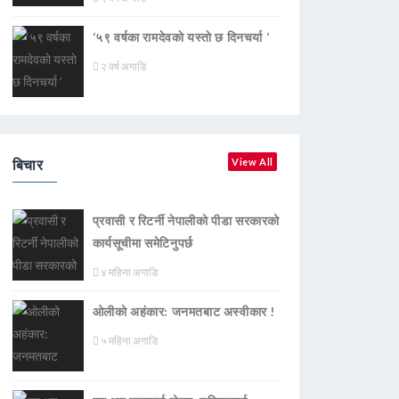
‘५९ वर्षका रामदेवकाे यस्ताे छ दिनचर्या ’
२ वर्ष अगाडि
बिचार
View All
प्रवासी र रिटर्नी नेपालीको पीडा सरकारको
कार्यसूचीमा समेटिनुपर्छ
४ महिना अगाडि
ओलीको अहंकार: जनमतबाट अस्वीकार !
५ महिना अगाडि