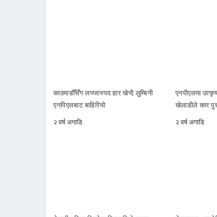
काठमाडौँसँग लज्जास्पद हार खेप्दै लुम्बिनी
एनपीएलमा उत्कृष्ट
एनपिएलबाट बाहिरियो
खेलाडीले कार पु
२ वर्ष अगाडि
२ वर्ष अगाडि