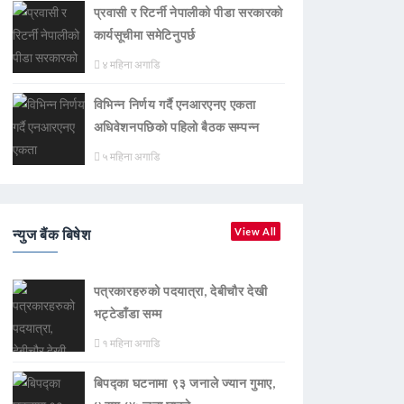
प्रवासी र रिटर्नी नेपालीको पीडा सरकारको
कार्यसूचीमा समेटिनुपर्छ
४ महिना अगाडि
विभिन्न निर्णय गर्दै एनआरएनए एकता
अधिवेशनपछिको पहिलो बैठक सम्पन्न
५ महिना अगाडि
न्युज बैंक बिषेश
View All
पत्रकारहरुको पदयात्रा, देबीचौर देखी
भट्टेडाँडा सम्म
१ महिना अगाडि
बिपद्का घटनामा ९३ जनाले ज्यान गुमाए,