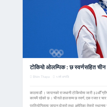
टोकियो ओलम्पिक : छ स्वर्णसहित चीन श
Bhim Thapa
५ वर्ष अगाडि
काठमाडाैं । जापानको राजधानी टोकियोमा जारी ३२औँ ग्र
कायमै रहेको छ । चीनले हालसम्म छ स्वर्ण, एक रजत र चा
प्रतियोगितामा जापान दोस्रो तथा अमेरिका तेस्रो स्थानमा