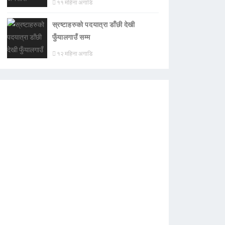
११ महिना अगाडि
स्रष्टाहरुको पदयात्रा डाँछी देखी
फुँयालगाउँ सम्म
१२ महिना अगाडि