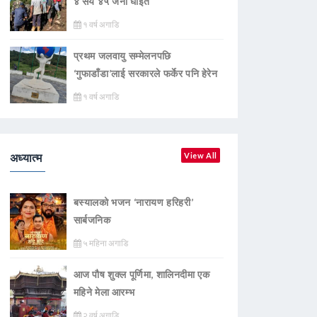
४ सय ४५ जना घाइते
१ वर्ष अगाडि
प्रथम जलवायु सम्मेलनपछि
‘गुफाडाँडा’लाई सरकारले फर्केर पनि हेरेन
१ वर्ष अगाडि
अध्यात्म
View All
बस्यालको भजन ‘नारायण हरिहरी’
सार्बजनिक
५ महिना अगाडि
आज पौष शुक्ल पूर्णिमा, शालिनदीमा एक
महिने मेला आरम्भ
२ वर्ष अगाडि