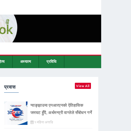
ित्य
अध्यात्म
प्रविधि
प्रवास
View All
ग्वाङ्झाउमा एनआरएनको ऐतिहासिक
जमघट हुँदै, अर्थमन्त्री वाग्लेले सँबोधन गर्ने
१ महिना अगाडि