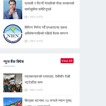
प्रवासी र रिटर्नी नेपालीको पीडा सरकारको
कार्यसूचीमा समेटिनुपर्छ
४ महिना अगाडि
विभिन्न निर्णय गर्दै एनआरएनए एकता
अधिवेशनपछिको पहिलो बैठक सम्पन्न
५ महिना अगाडि
न्युज बैंक बिषेश
View All
पत्रकारहरुको पदयात्रा, देबीचौर देखी
भट्टेडाँडा सम्म
१ महिना अगाडि
बिपद्का घटनामा ९३ जनाले ज्यान गुमाए,