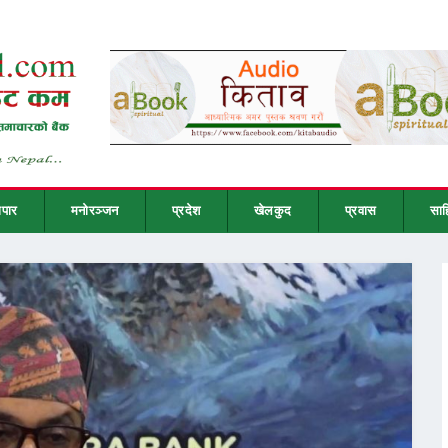
ापार
मनोरञ्जन
प्रदेश
खेलकुद
प्रवास
साह