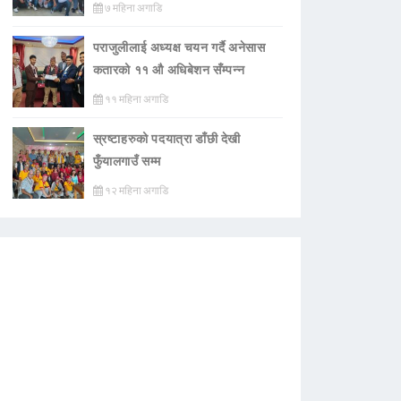
७ महिना अगाडि
पराजुलीलाई अध्यक्ष चयन गर्दै अनेसास
कतारको ११ औ अधिबेशन सँम्पन्न
११ महिना अगाडि
स्रष्टाहरुको पदयात्रा डाँछी देखी
फुँयालगाउँ सम्म
१२ महिना अगाडि