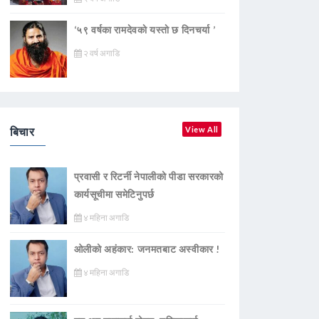
‘५९ वर्षका रामदेवकाे यस्ताे छ दिनचर्या ’
२ वर्ष अगाडि
बिचार
View All
प्रवासी र रिटर्नी नेपालीको पीडा सरकारको
कार्यसूचीमा समेटिनुपर्छ
४ महिना अगाडि
ओलीको अहंकार: जनमतबाट अस्वीकार !
४ महिना अगाडि