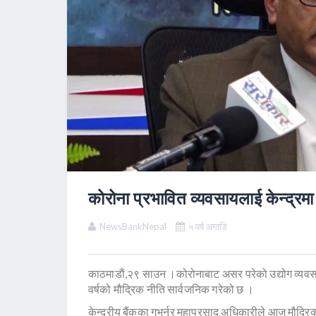
कोरोना प्रभावित व्यवसायलाई केन्द्रमा
NewsBankNepal
५ वर्ष अगाडि
काठमाडाैं,२९ साउन ।कोरोनाबाट असर परेको उद्योग व्यवसायला
वर्षको मौद्रिक नीति सार्वजनिक गरेको छ ।
केन्द्रीय बैंकका गभर्नर महाप्रसाद अधिकारीले आज मौद्रिक