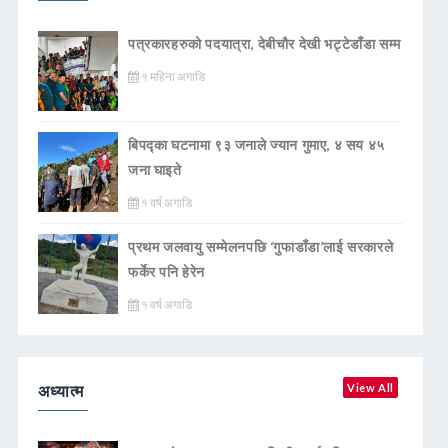
पत्रकारहरुको पदयात्रा, देबीचौर देखी भट्टेडाँडा सम्म
१ महिना अगाडि
बिपद्का घटनामा ९३ जनाले ज्यान गुमाए, ४ सय ४५
जना घाइते
१ वर्ष अगाडि
प्रथम जलवायु सम्मेलनपछि ‘गुफाडाँडा’लाई सरकारले
फर्केर पनि हेरेन
१ वर्ष अगाडि
अध्यात्म
View All