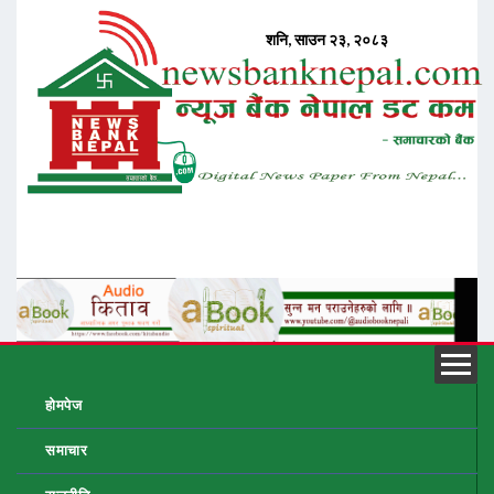
होमपेज
समाचार