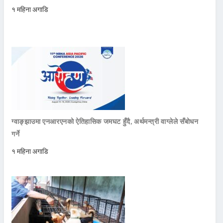
१ महिना अगाडि
ग्वाङ्झाउमा एनआरएनको ऐतिहासिक जमघट हुँदै, अर्थमन्त्री वाग्लेले सँबोधन
गर्ने
१ महिना अगाडि