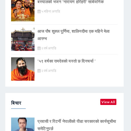
बस्यालको भजन ‘नारायण हरिहरी’ सार्बजनिक
५ महिना अगाडि
आज पौष शुक्ल पूर्णिमा, शालिनदीमा एक महिने मेला
आरम्भ
२ वर्ष अगाडि
‘५९ वर्षका रामदेवकाे यस्ताे छ दिनचर्या ’
२ वर्ष अगाडि
बिचार
View All
प्रवासी र रिटर्नी नेपालीको पीडा सरकारको कार्यसूचीमा
समेटिनुपर्छ