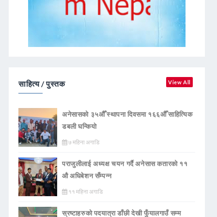
साहित्य / पुस्तक
View All
अनेसासको ३५औँ स्थापना दिवसमा १६६औँ साहित्यिक
डबली घन्कियाे
७ महिना अगाडि
पराजुलीलाई अध्यक्ष चयन गर्दै अनेसास कतारको ११
औ अधिबेशन सँम्पन्न
११ महिना अगाडि
स्रष्टाहरुको पदयात्रा डाँछी देखी फुँयालगाउँ सम्म