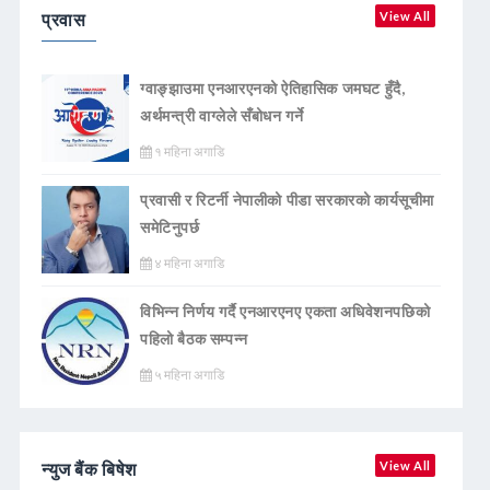
प्रवास
View All
ग्वाङ्झाउमा एनआरएनको ऐतिहासिक जमघट हुँदै,
अर्थमन्त्री वाग्लेले सँबोधन गर्ने
१ महिना अगाडि
प्रवासी र रिटर्नी नेपालीको पीडा सरकारको कार्यसूचीमा
समेटिनुपर्छ
४ महिना अगाडि
विभिन्न निर्णय गर्दै एनआरएनए एकता अधिवेशनपछिको
पहिलो बैठक सम्पन्न
५ महिना अगाडि
न्युज बैंक बिषेश
View All