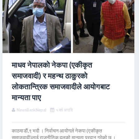
माधव नेपालकाे नेकपा (एकीकृत
समाजवादी) र महन्थ ठाकुरकाे
लोकतान्त्रिक समाजवादीले आयोगबाट
मान्यता पाए
NewsBankNepal
५ वर्ष अगाडि
काठमाडाैं,९ भदाै । निर्वाचन आयोगले नेकपा (एकीकृत
समाजवादी)लाई राजनीतिक दलको मान्यता प्रदान गरेको छ ।