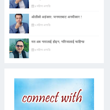
४ महिना अगाडि
ओलीको अहंकार: जनमतबाट अस्वीकार !
५ महिना अगाडि
मत अब नारालाई होइन, नतिजालाई चाहिन्छ
७ महिना अगाडि