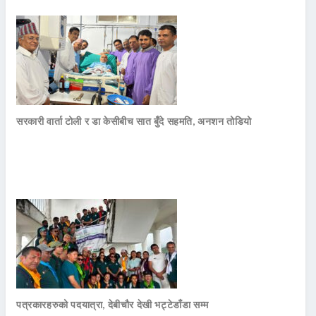
सरकारी वार्ता टोली र डा केसीबीच सात बुँदे सहमति, अनशन तोडियो
पत्रकारहरुको पदयात्रा, देबीचौर देखी भट्टेडाँडा सम्म