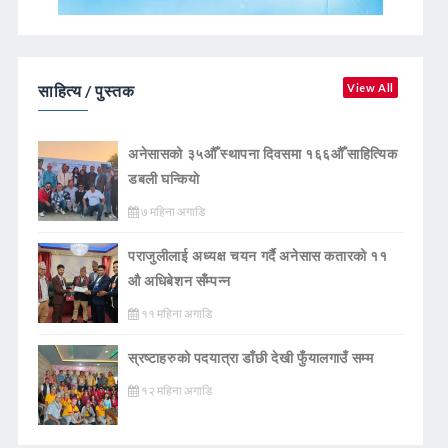
साहित्य / पुस्तक
View All
अनेसासको ३५औँ स्थापना दिवसमा १६६औँ साहित्यिक
डबली घन्कियाे
७ महिना अगाडि
पराजुलीलाई अध्यक्ष चयन गर्दै अनेसास कतारको ११
औ अधिबेशन सँम्पन्न
११ महिना अगाडि
स्रष्टाहरुको पदयात्रा डाँछी देखी फुँयालगाउँ सम्म
१२ महिना अगाडि