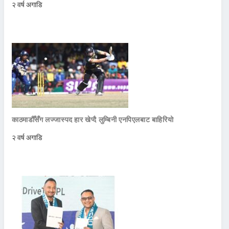
२ वर्ष अगाडि
काठमाडौँसँग लज्जास्पद हार खेप्दै लुम्बिनी एनपिएलबाट बाहिरियो
२ वर्ष अगाडि