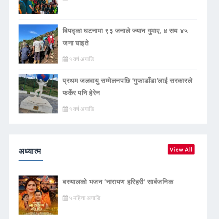
बिपद्का घटनामा ९३ जनाले ज्यान गुमाए, ४ सय ४५
जना घाइते
१ वर्ष अगाडि
प्रथम जलवायु सम्मेलनपछि ‘गुफाडाँडा’लाई सरकारले
फर्केर पनि हेरेन
१ वर्ष अगाडि
अध्यात्म
View All
बस्यालको भजन ‘नारायण हरिहरी’ सार्बजनिक
५ महिना अगाडि