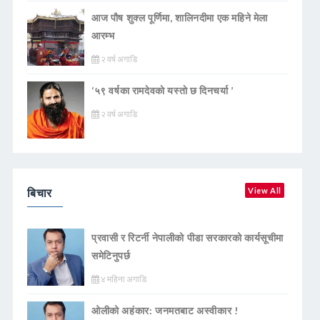
आज पौष शुक्ल पूर्णिमा, शालिनदीमा एक महिने मेला
आरम्भ
२ वर्ष अगाडि
‘५९ वर्षका रामदेवकाे यस्ताे छ दिनचर्या ’
२ वर्ष अगाडि
बिचार
View All
प्रवासी र रिटर्नी नेपालीको पीडा सरकारको कार्यसूचीमा
समेटिनुपर्छ
४ महिना अगाडि
ओलीको अहंकार: जनमतबाट अस्वीकार !