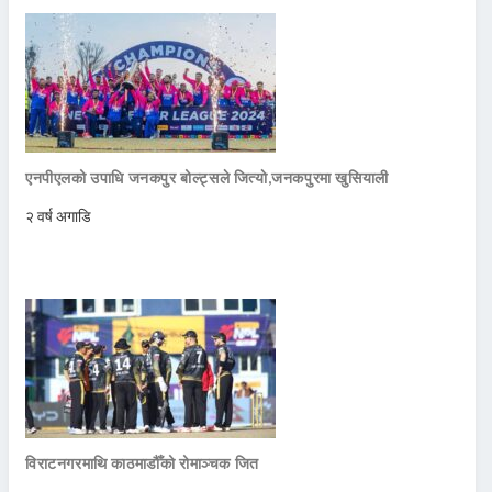
एनपीएलको उपाधि जनकपुर बोल्ट्सले जित्याे,जनकपुरमा खुसियाली
२ वर्ष अगाडि
विराटनगरमाथि काठमाडौँको रोमाञ्चक जित