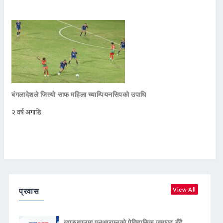
बंगलादेशले जित्याे साफ महिला च्याम्पियनसिपको उपाधि
२ वर्ष अगाडि
प्रवास
View All
ग्वाङ्झाउमा एनआरएनको ऐतिहासिक जमघट हुँदै,