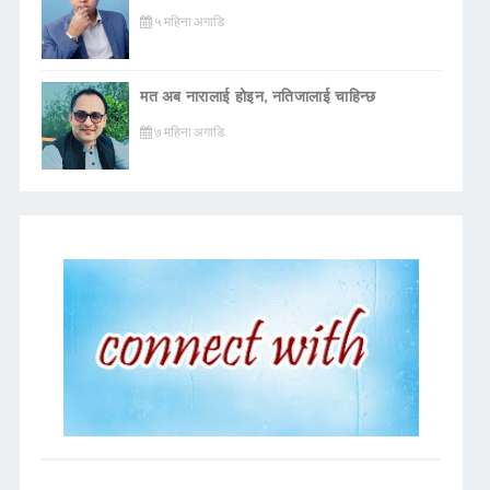
५ महिना अगाडि
मत अब नारालाई होइन, नतिजालाई चाहिन्छ
७ महिना अगाडि