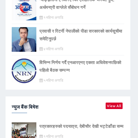
अर्थमन्त्री वाग्लेले सँबोधन गर्ने
१ महिना अगाडि
प्रवासी र रिटर्नी नेपालीको पीडा सरकारको कार्यसूचीमा
समेटिनुपर्छ
४ महिना अगाडि
विभिन्न निर्णय गर्दै एनआरएनए एकता अधिवेशनपछिको
पहिलो बैठक सम्पन्न
५ महिना अगाडि
न्युज बैंक बिषेश
View All
पत्रकारहरुको पदयात्रा, देबीचौर देखी भट्टेडाँडा सम्म
१ महिना अगाडि