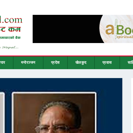
ापार
मनोरञ्जन
प्रदेश
खेलकुद
प्रवास
साह