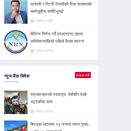
प्रवासी र रिटर्नी नेपालीको पीडा सरकारको
कार्यसूचीमा समेटिनुपर्छ
४ महिना अगाडि
विभिन्न निर्णय गर्दै एनआरएनए एकता
अधिवेशनपछिको पहिलो बैठक सम्पन्न
५ महिना अगाडि
न्युज बैंक बिषेश
View All
पत्रकारहरुको पदयात्रा, देबीचौर देखी
भट्टेडाँडा सम्म
१ महिना अगाडि
बिपद्का घटनामा ९३ जनाले ज्यान गुमाए,