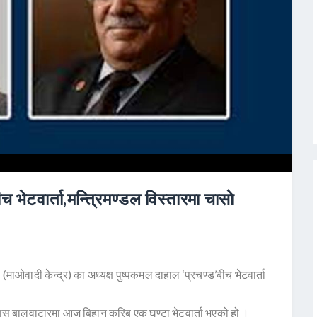
च भेटवार्ता,मन्त्रिमण्डल विस्तारमा चासाे
 (माओवादी केन्द्र) का अध्यक्ष पुष्पकमल दाहाल ‘प्रचण्ड’बीच भेटवार्ता
 निवास बालुवाटारमा आज बिहान करिब एक घण्टा भेटवार्ता भएको हो ।