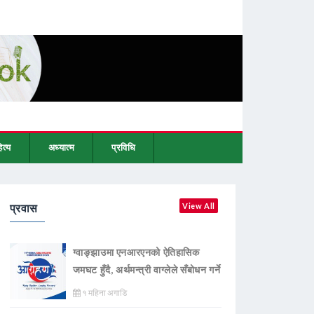
ित्य
अध्यात्म
प्रविधि
प्रवास
View All
ग्वाङ्झाउमा एनआरएनको ऐतिहासिक
जमघट हुँदै, अर्थमन्त्री वाग्लेले सँबोधन गर्ने
१ महिना अगाडि