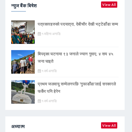
न्युज बैंक बिषेश
View All
पत्रकारहरुको पदयात्रा, देबीचौर देखी भट्टेडाँडा सम्म
१ महिना अगाडि
बिपद्का घटनामा ९३ जनाले ज्यान गुमाए, ४ सय ४५
जना घाइते
१ वर्ष अगाडि
प्रथम जलवायु सम्मेलनपछि ‘गुफाडाँडा’लाई सरकारले
फर्केर पनि हेरेन
१ वर्ष अगाडि
अध्यात्म
View All