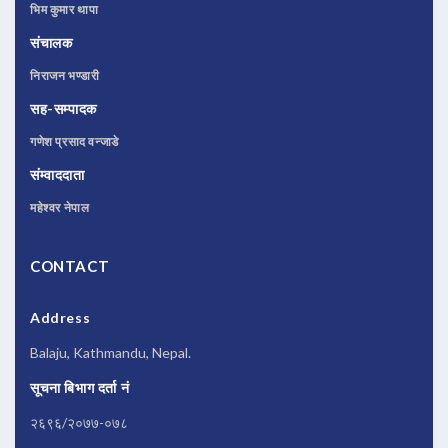
भिम कुमार थापा
संचालक
निराजन भण्डारी
सह-सम्पादक
गणेश प्रसाद वन्जाडे
संम्वाददाता
महेश्वर नेपाल
CONTACT
Address
Balaju, Kathmandu, Nepal.
सूचना बिभाग दर्ता नं
२६९६/२०७७-०७८