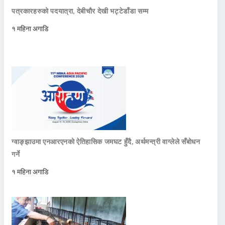
पत्रकारहरुको पदयात्रा, देबीचौर देखी भट्टेडाँडा सम्म
१ महिना अगाडि
ग्वाङ्झाउमा एनआरएनको ऐतिहासिक जमघट हुँदै, अर्थमन्त्री वाग्लेले सँबोधन
गर्ने
१ महिना अगाडि