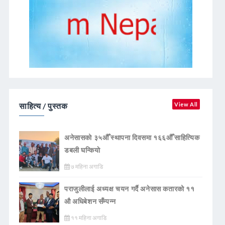
साहित्य / पुस्तक
View All
अनेसासको ३५औँ स्थापना दिवसमा १६६औँ साहित्यिक
डबली घन्कियाे
७ महिना अगाडि
पराजुलीलाई अध्यक्ष चयन गर्दै अनेसास कतारको ११
औ अधिबेशन सँम्पन्न
११ महिना अगाडि