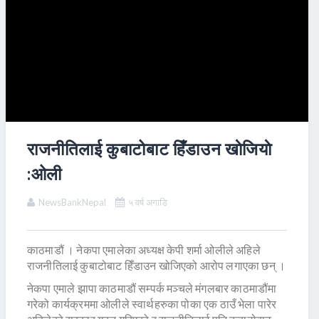
राजनीतिलाई कुबाटोबाट हिँडाउन खाेजियाे
:ओली
NewsBankNepal
५ वर्ष अगाडि
काठमाडौं । नेकपा एमालेका अध्यक्ष केपी शर्मा ओलीले अहिले
राजनीतिलाई कुबाटोबाट हिँडाउन खोजिएको आरोप लगाएका छन् ।
नेकपा एमाले झापा काठमाडौं सम्पर्क मञ्चले मंगलबार काठमाडौंमा
गरेको कार्यक्रममा ओलीले स्वार्थहरुका पोका एक ठाउँ भेला पारेर