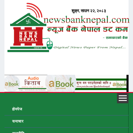
होमपेज
समाचार