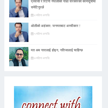
प्रवासी र रिटर्नी नेपालीको पीडा सरकारको कार्यसूचीमा
समेटिनुपर्छ
४ महिना अगाडि
ओलीको अहंकार: जनमतबाट अस्वीकार !
५ महिना अगाडि
मत अब नारालाई होइन, नतिजालाई चाहिन्छ
७ महिना अगाडि