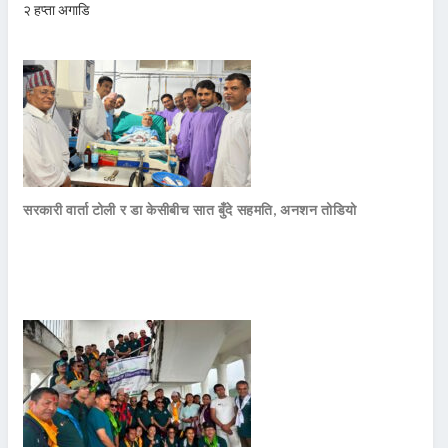
२ हप्ता अगाडि
सरकारी वार्ता टोली र डा केसीबीच सात बुँदे सहमति, अनशन तोडियो