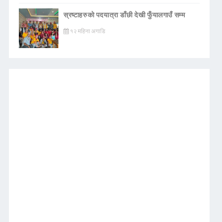
स्रष्टाहरुको पदयात्रा डाँछी देखी फुँयालगाउँ सम्म
१२ महिना अगाडि