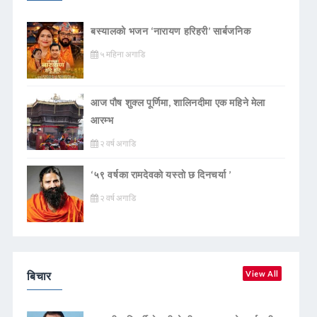
बस्यालको भजन ‘नारायण हरिहरी’ सार्बजनिक
५ महिना अगाडि
आज पौष शुक्ल पूर्णिमा, शालिनदीमा एक महिने मेला
आरम्भ
२ वर्ष अगाडि
‘५९ वर्षका रामदेवकाे यस्ताे छ दिनचर्या ’
२ वर्ष अगाडि
बिचार
View All