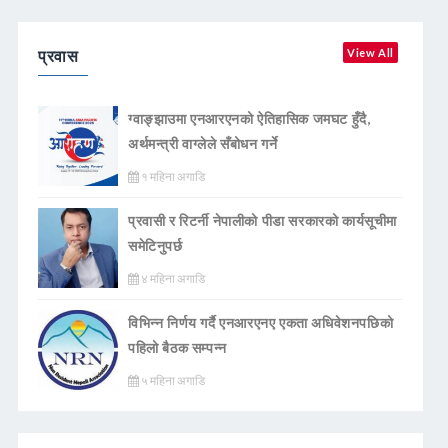
प्रवास
View All
ग्वाङ्झाउमा एनआरएनको ऐतिहासिक जमघट हुँदै,
अर्थमन्त्री वाग्लेले सँबोधन गर्ने
१ महिना अगाडि
प्रवासी र रिटर्नी नेपालीको पीडा सरकारको कार्यसूचीमा
समेटिनुपर्छ
४ महिना अगाडि
विभिन्न निर्णय गर्दै एनआरएनए एकता अधिवेशनपछिको
पहिलो बैठक सम्पन्न
५ महिना अगाडि