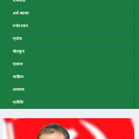
राजनीति
अर्थ ब्यापार
मनोरञ्जन
प्रदेश
खेलकुद
प्रवास
साहित्य
अध्यात्म
प्रविधि