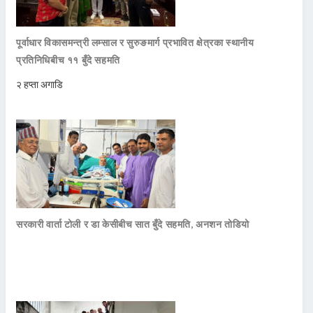
पूर्वाधार विकासमन्त्री लम्साल र सुरुङमार्ग प्रभावित क्षेत्रका स्थानीय
प्रतिनिधिबीच ११ बुँदे सहमति
२ हप्ता अगाडि
सरकारी वार्ता टोली र डा केसीबीच सात बुँदे सहमति, अनशन तोडियो