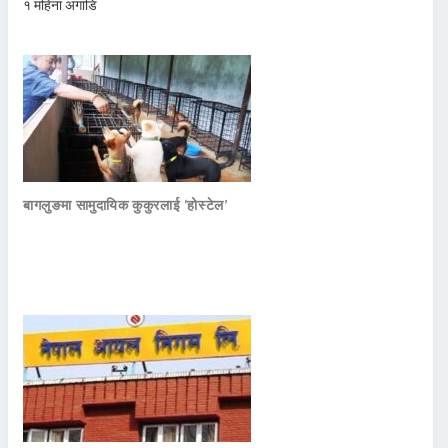
१ महिना अगाडि
बागलुङमा सामुदायिक कुकुरलाई ‘होस्टेल’