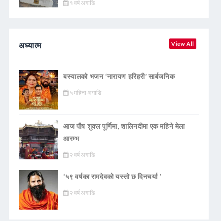
१ वर्ष अगाडि
अध्यात्म
View All
बस्यालको भजन ‘नारायण हरिहरी’ सार्बजनिक
५ महिना अगाडि
आज पौष शुक्ल पूर्णिमा, शालिनदीमा एक महिने मेला
आरम्भ
२ वर्ष अगाडि
‘५९ वर्षका रामदेवकाे यस्ताे छ दिनचर्या ’
२ वर्ष अगाडि