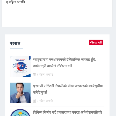
२ महिना अगाडि
प्रवास
View All
ग्वाङ्झाउमा एनआरएनको ऐतिहासिक जमघट हुँदै,
अर्थमन्त्री वाग्लेले सँबोधन गर्ने
१ महिना अगाडि
प्रवासी र रिटर्नी नेपालीको पीडा सरकारको कार्यसूचीमा
समेटिनुपर्छ
४ महिना अगाडि
विभिन्न निर्णय गर्दै एनआरएनए एकता अधिवेशनपछिको