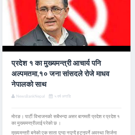
प्रदेश १ का मुख्यमन्त्री आचार्य पनि
अल्पमतमा,१० जना सांसदले रोजे माधव
नेपालको साथ
NewsBankNepal
५ वर्ष अगाडि
माेरङ। पार्टी विभाजनकाे सबैभन्दा असर बागमती प्रदेश र प्रदेश १
का मुख्यमन्त्रीलाई परेकाे छ ।
मुख्यमन्त्री बनेकाे एक साता पुग्दा नपुग्दै हट्नुपर्ने अवस्था सिर्जना