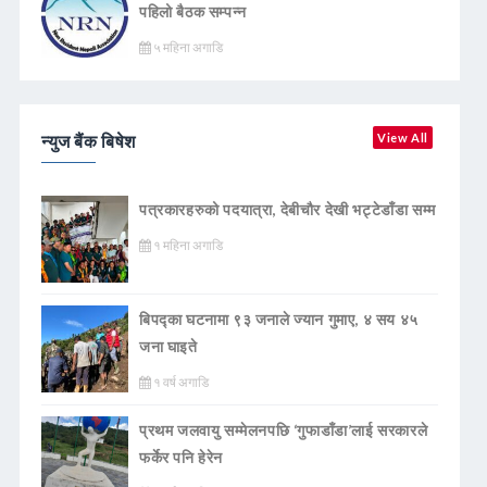
पहिलो बैठक सम्पन्न
५ महिना अगाडि
न्युज बैंक बिषेश
View All
पत्रकारहरुको पदयात्रा, देबीचौर देखी भट्टेडाँडा सम्म
१ महिना अगाडि
बिपद्का घटनामा ९३ जनाले ज्यान गुमाए, ४ सय ४५
जना घाइते
१ वर्ष अगाडि
प्रथम जलवायु सम्मेलनपछि ‘गुफाडाँडा’लाई सरकारले
फर्केर पनि हेरेन