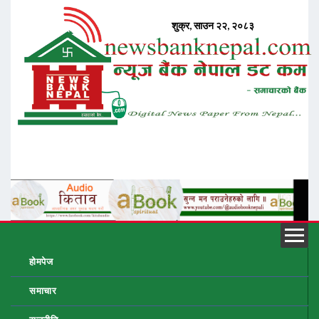
होमपेज
समाचार