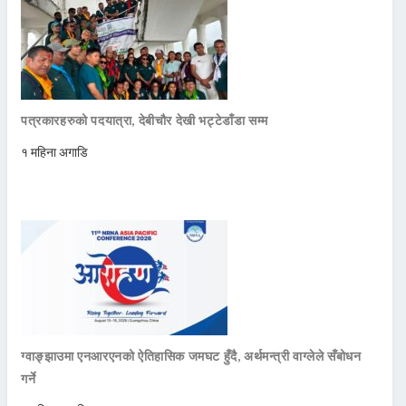
पत्रकारहरुको पदयात्रा, देबीचौर देखी भट्टेडाँडा सम्म
१ महिना अगाडि
ग्वाङ्झाउमा एनआरएनको ऐतिहासिक जमघट हुँदै, अर्थमन्त्री वाग्लेले सँबोधन
गर्ने