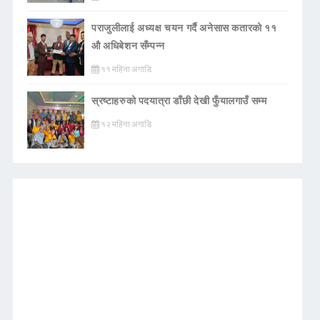
पराजुलीलाई अध्यक्ष चयन गर्दै अनेसास कतारको ११
औ अधिबेशन सँम्पन्न
११ महिना अगाडि
स्रष्टाहरुको पदयात्रा डाँछी देखी फुँयालगाउँ सम्म
१२ महिना अगाडि