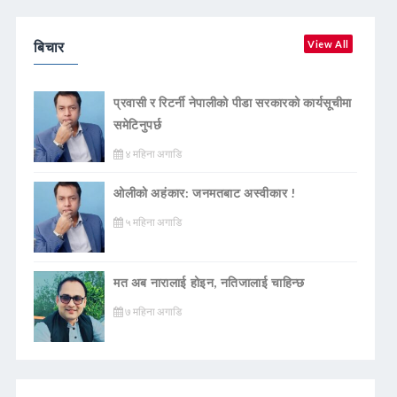
बिचार
View All
प्रवासी र रिटर्नी नेपालीको पीडा सरकारको कार्यसूचीमा
समेटिनुपर्छ
४ महिना अगाडि
ओलीको अहंकार: जनमतबाट अस्वीकार !
५ महिना अगाडि
मत अब नारालाई होइन, नतिजालाई चाहिन्छ
७ महिना अगाडि