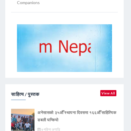
Companions
साहित्य / पुस्तक
View All
अनेसासको ३५औँ स्थापना दिवसमा १६६औँ साहित्यिक
डबली घन्कियाे
७ महिना अगाडि