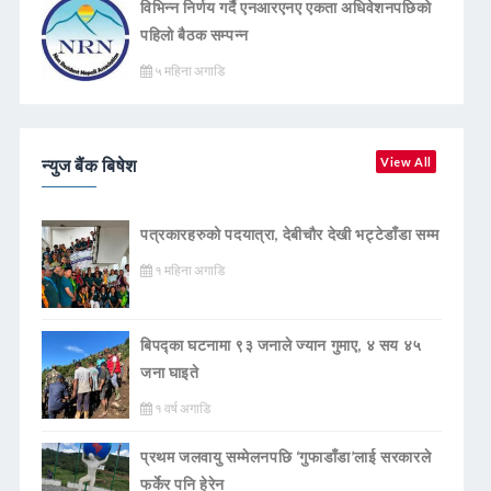
विभिन्न निर्णय गर्दै एनआरएनए एकता अधिवेशनपछिको
पहिलो बैठक सम्पन्न
५ महिना अगाडि
न्युज बैंक बिषेश
View All
पत्रकारहरुको पदयात्रा, देबीचौर देखी भट्टेडाँडा सम्म
१ महिना अगाडि
बिपद्का घटनामा ९३ जनाले ज्यान गुमाए, ४ सय ४५
जना घाइते
१ वर्ष अगाडि
प्रथम जलवायु सम्मेलनपछि ‘गुफाडाँडा’लाई सरकारले
फर्केर पनि हेरेन