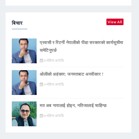
बिचार
View All
प्रवासी र रिटर्नी नेपालीको पीडा सरकारको कार्यसूचीमा
समेटिनुपर्छ
४ महिना अगाडि
ओलीको अहंकार: जनमतबाट अस्वीकार !
५ महिना अगाडि
मत अब नारालाई होइन, नतिजालाई चाहिन्छ
७ महिना अगाडि