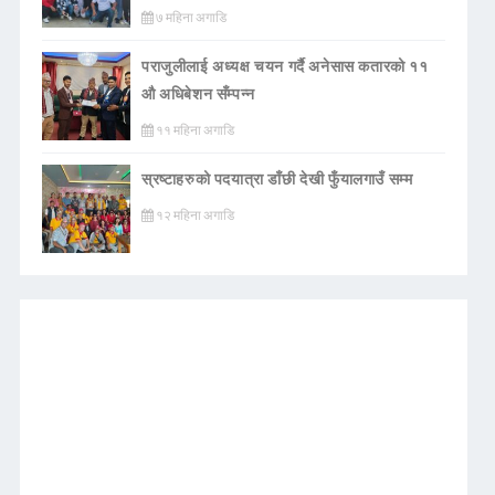
७ महिना अगाडि
पराजुलीलाई अध्यक्ष चयन गर्दै अनेसास कतारको ११
औ अधिबेशन सँम्पन्न
११ महिना अगाडि
स्रष्टाहरुको पदयात्रा डाँछी देखी फुँयालगाउँ सम्म
१२ महिना अगाडि