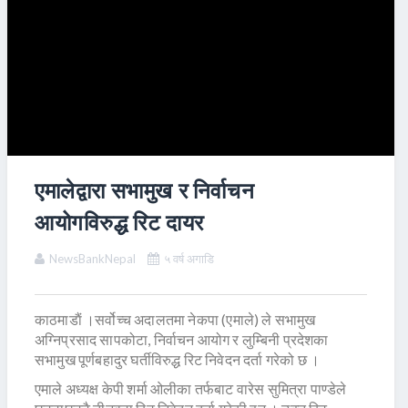
एमालेद्वारा सभामुख र निर्वाचन
आयोगविरुद्ध रिट दायर
NewsBankNepal
५ वर्ष अगाडि
काठमाडाैं ।सर्वोच्च अदालतमा नेकपा (एमाले) ले सभामुख
अग्निप्रसाद सापकोटा, निर्वाचन आयोग र लुम्बिनी प्रदेशका
सभामुख पूर्णबहादुर घर्तीविरुद्ध रिट निवेदन दर्ता गरेको छ ।
एमाले अध्यक्ष केपी शर्मा ओलीका तर्फबाट वारेस सुमित्रा पाण्डेले