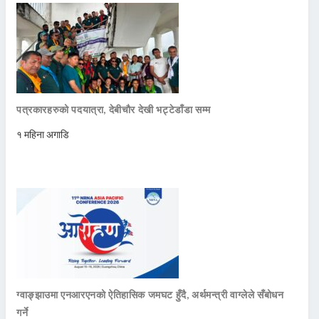
पत्रकारहरुको पदयात्रा, देबीचौर देखी भट्टेडाँडा सम्म
१ महिना अगाडि
ग्वाङ्झाउमा एनआरएनको ऐतिहासिक जमघट हुँदै, अर्थमन्त्री वाग्लेले सँबोधन
गर्ने