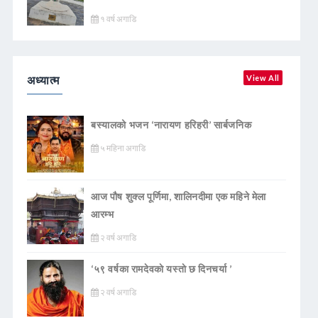
१ वर्ष अगाडि
अध्यात्म
View All
बस्यालको भजन ‘नारायण हरिहरी’ सार्बजनिक
५ महिना अगाडि
आज पौष शुक्ल पूर्णिमा, शालिनदीमा एक महिने मेला
आरम्भ
२ वर्ष अगाडि
‘५९ वर्षका रामदेवकाे यस्ताे छ दिनचर्या ’
२ वर्ष अगाडि