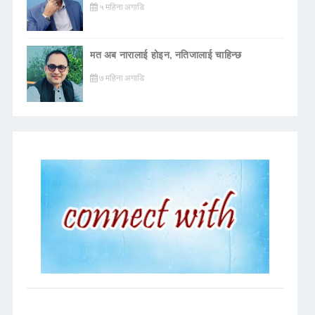
५ महिना अगाडि
मत अब नारालाई होइन, नतिजालाई चाहिन्छ
७ महिना अगाडि