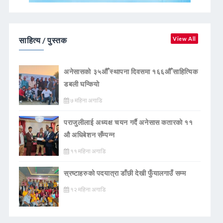
साहित्य / पुस्तक
View All
अनेसासको ३५औँ स्थापना दिवसमा १६६औँ साहित्यिक
डबली घन्कियाे
७ महिना अगाडि
पराजुलीलाई अध्यक्ष चयन गर्दै अनेसास कतारको ११
औ अधिबेशन सँम्पन्न
११ महिना अगाडि
स्रष्टाहरुको पदयात्रा डाँछी देखी फुँयालगाउँ सम्म
१२ महिना अगाडि