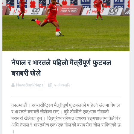
नेपाल र भारतले पहिलाे मैत्रीपूर्ण फुटबल
बराबरी खेले
NewsBankNepal
५ वर्ष अगाडि
काठमाडाैं । अन्तर्राष्ट्रिय मैत्रीपूर्ण फुटबलको पहिलो खेलमा नेपाल
र भारतले बराबरी खेलेका छन् । दुवै टोलीले एक/एक गोलको
बराबरी खेलेका हुन् । त्रिपुरेश्वरस्थित दशरथ रङ्गशालामा केहीबेर
अघि नेपाल र भारतबीच एक/एक गोलको बराबरीमा खेल सकिएको छ
।