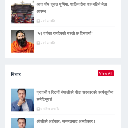
आज पौष शुक्ल पूर्णिमा, शालिनदीमा एक महिने मेला
आरम्भ
२ वर्ष अगाडि
‘५९ वर्षका रामदेवकाे यस्ताे छ दिनचर्या ’
२ वर्ष अगाडि
बिचार
View All
प्रवासी र रिटर्नी नेपालीको पीडा सरकारको कार्यसूचीमा
समेटिनुपर्छ
४ महिना अगाडि
ओलीको अहंकार: जनमतबाट अस्वीकार !