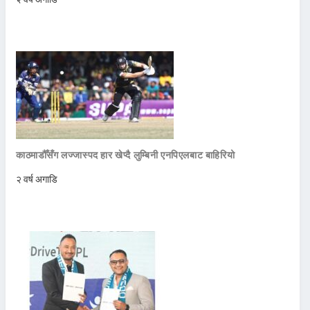
काठमाडौँसँग लज्जास्पद हार खेप्दै लुम्बिनी एनपिएलबाट बाहिरियो
२ वर्ष अगाडि