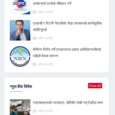
अर्थमन्त्री वाग्लेले सँबोधन गर्ने
१ महिना अगाडि
प्रवासी र रिटर्नी नेपालीको पीडा सरकारको कार्यसूचीमा
समेटिनुपर्छ
४ महिना अगाडि
विभिन्न निर्णय गर्दै एनआरएनए एकता अधिवेशनपछिको
पहिलो बैठक सम्पन्न
५ महिना अगाडि
न्युज बैंक बिषेश
View All
पत्रकारहरुको पदयात्रा, देबीचौर देखी भट्टेडाँडा सम्म
१ महिना अगाडि