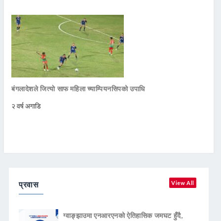
बंगलादेशले जित्याे साफ महिला च्याम्पियनसिपको उपाधि
२ वर्ष अगाडि
प्रवास
View All
ग्वाङ्झाउमा एनआरएनको ऐतिहासिक जमघट हुँदै,