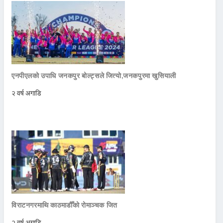
एनपीएलको उपाधि जनकपुर बोल्ट्सले जित्याे,जनकपुरमा खुसियाली
२ वर्ष अगाडि
विराटनगरमाथि काठमाडौँको रोमाञ्चक जित
२ वर्ष अगाडि