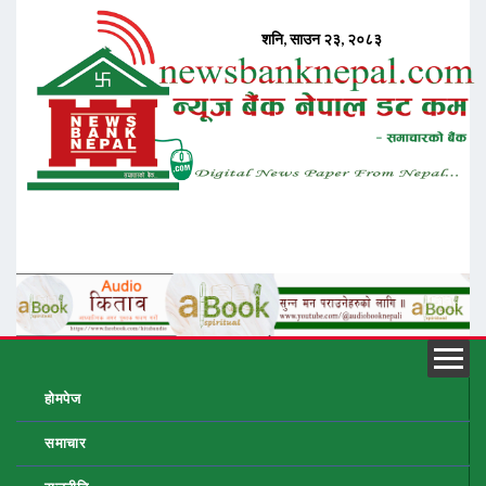
होमपेज
समाचार