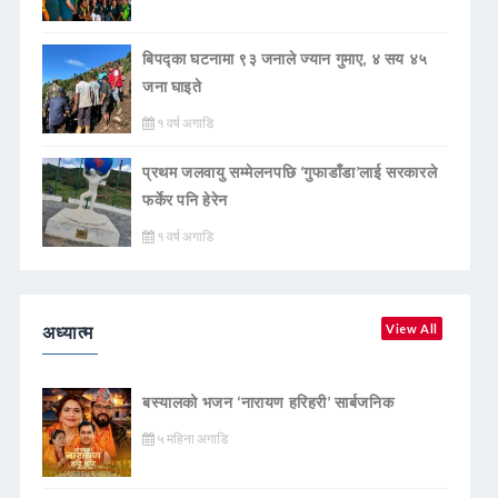
बिपद्का घटनामा ९३ जनाले ज्यान गुमाए, ४ सय ४५
जना घाइते
१ वर्ष अगाडि
प्रथम जलवायु सम्मेलनपछि ‘गुफाडाँडा’लाई सरकारले
फर्केर पनि हेरेन
१ वर्ष अगाडि
अध्यात्म
View All
बस्यालको भजन ‘नारायण हरिहरी’ सार्बजनिक
५ महिना अगाडि