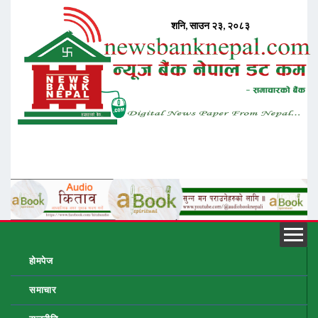
होमपेज
समाचार