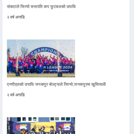
संकटाले जित्यो सभापति कप फुटबलको उपाधि
२ वर्ष अगाडि
एनपीएलको उपाधि जनकपुर बोल्ट्सले जित्याे,जनकपुरमा खुसियाली
२ वर्ष अगाडि