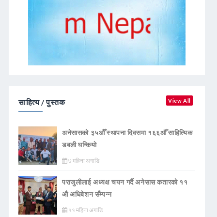
साहित्य / पुस्तक
View All
अनेसासको ३५औँ स्थापना दिवसमा १६६औँ साहित्यिक
डबली घन्कियाे
७ महिना अगाडि
पराजुलीलाई अध्यक्ष चयन गर्दै अनेसास कतारको ११
औ अधिबेशन सँम्पन्न
११ महिना अगाडि