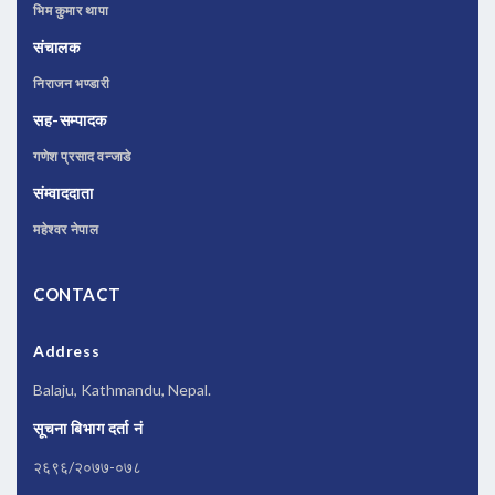
भिम कुमार थापा
संचालक
निराजन भण्डारी
सह-सम्पादक
गणेश प्रसाद वन्जाडे
संम्वाददाता
महेश्वर नेपाल
CONTACT
Address
Balaju, Kathmandu, Nepal.
सूचना बिभाग दर्ता नं
२६९६/२०७७-०७८