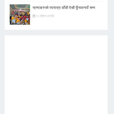
स्रष्टाहरुको पदयात्रा डाँछी देखी फुँयालगाउँ सम्म
१२ महिना अगाडि