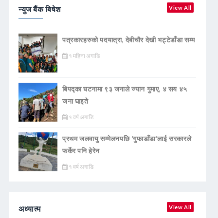
न्युज बैंक बिषेश
View All
पत्रकारहरुको पदयात्रा, देबीचौर देखी भट्टेडाँडा सम्म
१ महिना अगाडि
बिपद्का घटनामा ९३ जनाले ज्यान गुमाए, ४ सय ४५
जना घाइते
१ वर्ष अगाडि
प्रथम जलवायु सम्मेलनपछि ‘गुफाडाँडा’लाई सरकारले
फर्केर पनि हेरेन
१ वर्ष अगाडि
अध्यात्म
View All