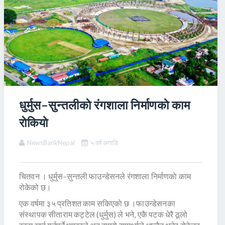
धुर्मुस–सुन्तलीकाे रंगशाला निर्माणकाे काम
राेकियाे
NewsBankNepal
५ वर्ष अगाडि
चितवन । धुर्मुस–सुन्तली फाउन्डेसनले रंगशाला निर्माणकाे काम
रोकेको छ।
एक वर्षमा ३५ प्रतिशत काम सकिएकाे छ ।फाउन्डेसनका
संस्थापक सीताराम कट्टेल (धुर्मुस) ले भने, एकै पटक धेरै ठूलो