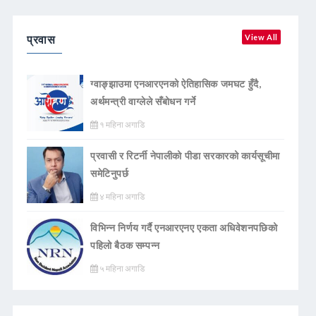
प्रवास
View All
ग्वाङ्झाउमा एनआरएनको ऐतिहासिक जमघट हुँदै,
अर्थमन्त्री वाग्लेले सँबोधन गर्ने
१ महिना अगाडि
प्रवासी र रिटर्नी नेपालीको पीडा सरकारको कार्यसूचीमा
समेटिनुपर्छ
४ महिना अगाडि
विभिन्न निर्णय गर्दै एनआरएनए एकता अधिवेशनपछिको
पहिलो बैठक सम्पन्न
५ महिना अगाडि