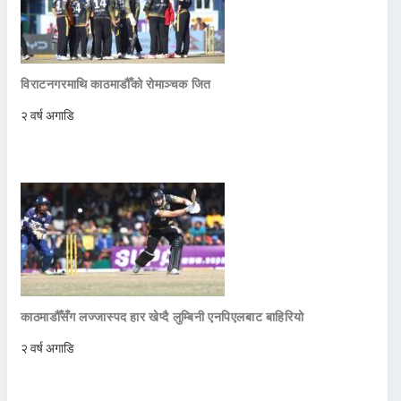
विराटनगरमाथि काठमाडौँको रोमाञ्चक जित
२ वर्ष अगाडि
काठमाडौँसँग लज्जास्पद हार खेप्दै लुम्बिनी एनपिएलबाट बाहिरियो
२ वर्ष अगाडि