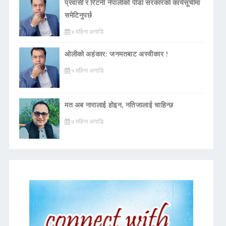
प्रवासी र रिटर्नी नेपालीको पीडा सरकारको कार्यसूचीमा
समेटिनुपर्छ
४ महिना अगाडि
ओलीको अहंकार: जनमतबाट अस्वीकार !
५ महिना अगाडि
मत अब नारालाई होइन, नतिजालाई चाहिन्छ
७ महिना अगाडि