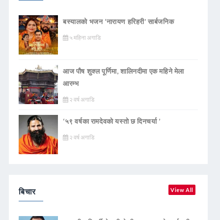
बस्यालको भजन ‘नारायण हरिहरी’ सार्बजनिक
५ महिना अगाडि
आज पौष शुक्ल पूर्णिमा, शालिनदीमा एक महिने मेला
आरम्भ
२ वर्ष अगाडि
‘५९ वर्षका रामदेवकाे यस्ताे छ दिनचर्या ’
२ वर्ष अगाडि
बिचार
View All