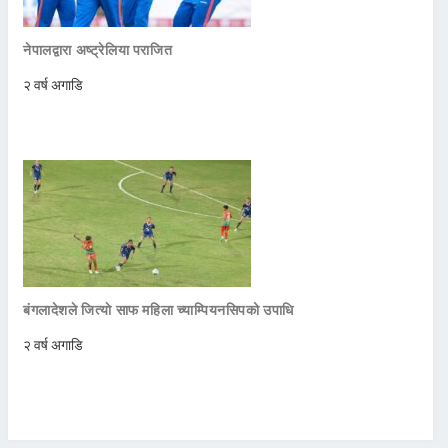
नेपालद्वारा अष्ट्रेलिया पराजित
२ वर्ष अगाडि
बंगलादेशले जित्याे साफ महिला च्याम्पियनसिपको उपाधि
२ वर्ष अगाडि