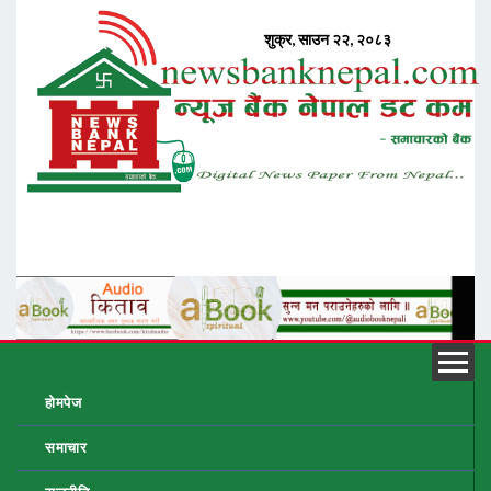
होमपेज
समाचार