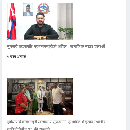
सुनसरी घटनापछि प्रधानमन्त्रीको अपिल : सामाजिक सद्भाव जोगाऔं
१ हप्ता अगाडि
पूर्वाधार विकासमन्त्री लम्साल र सुरुङमार्ग प्रभावित क्षेत्रका स्थानीय
प्रतिनिधिबीच ११ बुँदे सहमति