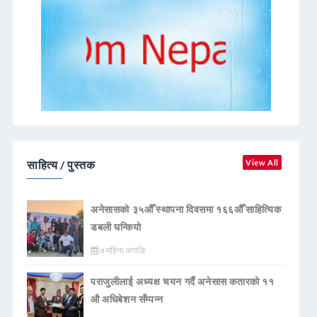
साहित्य / पुस्तक
View All
अनेसासको ३५औँ स्थापना दिवसमा १६६औँ साहित्यिक
डबली घन्कियाे
७ महिना अगाडि
पराजुलीलाई अध्यक्ष चयन गर्दै अनेसास कतारको ११
औ अधिबेशन सँम्पन्न