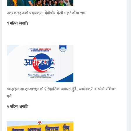
पत्रकारहरुको पदयात्रा, देबीचौर देखी भट्टेडाँडा सम्म
१ महिना अगाडि
ग्वाङ्झाउमा एनआरएनको ऐतिहासिक जमघट हुँदै, अर्थमन्त्री वाग्लेले सँबोधन
गर्ने
१ महिना अगाडि