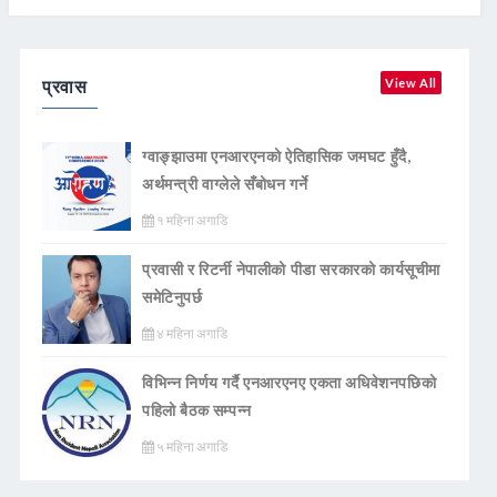
प्रवास
View All
ग्वाङ्झाउमा एनआरएनको ऐतिहासिक जमघट हुँदै,
अर्थमन्त्री वाग्लेले सँबोधन गर्ने
१ महिना अगाडि
प्रवासी र रिटर्नी नेपालीको पीडा सरकारको कार्यसूचीमा
समेटिनुपर्छ
४ महिना अगाडि
विभिन्न निर्णय गर्दै एनआरएनए एकता अधिवेशनपछिको
पहिलो बैठक सम्पन्न
५ महिना अगाडि