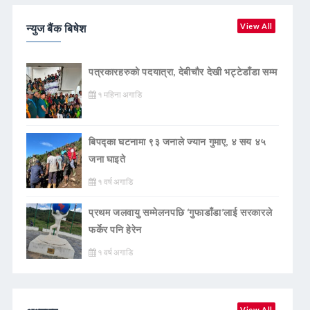
न्युज बैंक बिषेश
View All
पत्रकारहरुको पदयात्रा, देबीचौर देखी भट्टेडाँडा सम्म
१ महिना अगाडि
बिपद्का घटनामा ९३ जनाले ज्यान गुमाए, ४ सय ४५
जना घाइते
१ वर्ष अगाडि
प्रथम जलवायु सम्मेलनपछि ‘गुफाडाँडा’लाई सरकारले
फर्केर पनि हेरेन
१ वर्ष अगाडि
View All