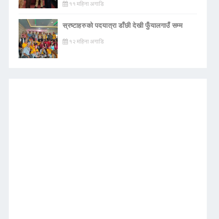
११ महिना अगाडि
स्रष्टाहरुको पदयात्रा डाँछी देखी फुँयालगाउँ सम्म
१२ महिना अगाडि