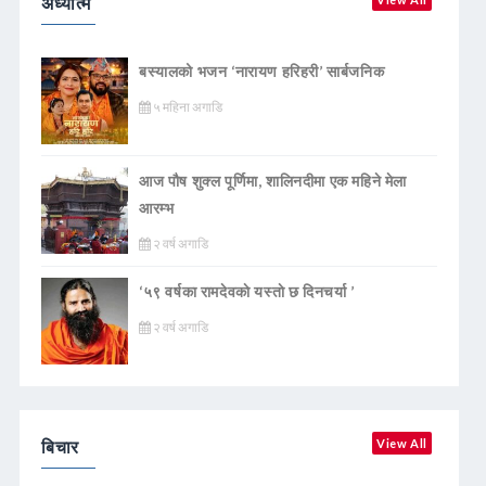
अध्यात्म
बस्यालको भजन ‘नारायण हरिहरी’ सार्बजनिक
५ महिना अगाडि
आज पौष शुक्ल पूर्णिमा, शालिनदीमा एक महिने मेला
आरम्भ
२ वर्ष अगाडि
‘५९ वर्षका रामदेवकाे यस्ताे छ दिनचर्या ’
२ वर्ष अगाडि
बिचार
View All