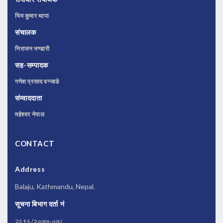
भिम कुमार थापा
संचालक
निराजन भण्डारी
सह-सम्पादक
गणेश प्रसाद वन्जाडे
संम्वाददाता
महेश्वर नेपाल
CONTACT
Address
Balaju, Kathmandu, Nepal.
सूचना बिभाग दर्ता नं
२६९६/२०७७-०७८