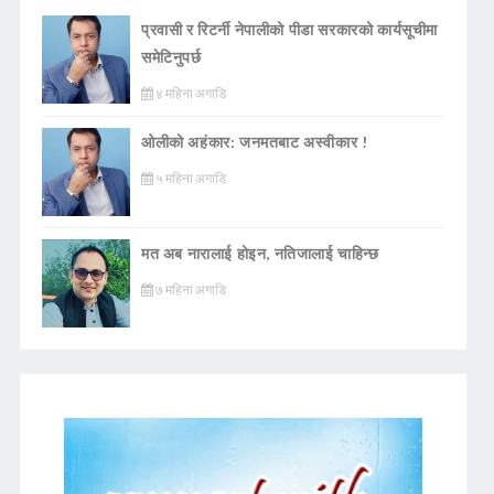
प्रवासी र रिटर्नी नेपालीको पीडा सरकारको कार्यसूचीमा
समेटिनुपर्छ
४ महिना अगाडि
ओलीको अहंकार: जनमतबाट अस्वीकार !
५ महिना अगाडि
मत अब नारालाई होइन, नतिजालाई चाहिन्छ
७ महिना अगाडि