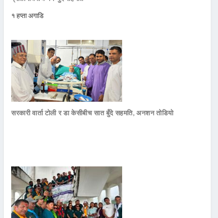
१ हप्ता अगाडि
सरकारी वार्ता टोली र डा केसीबीच सात बुँदे सहमति, अनशन तोडियो