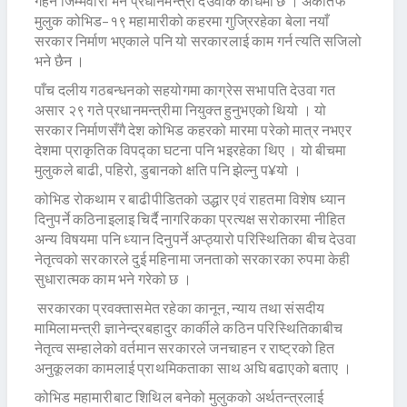
गहन जिम्मेवारी भने प्रधानमन्त्री देउवाकै काँधमा छ । अर्कातर्फ
मुलुक कोभिड–१९ महामारीको कहरमा गुज्रिरहेका बेला नयाँ
सरकार निर्माण भएकाले पनि यो सरकारलाई काम गर्न त्यति सजिलो
भने छैन ।
पाँच दलीय गठबन्धनको सहयोगमा काग्रेस सभापति देउवा गत
असार २९ गते प्रधानमन्त्रीमा नियुक्त हुनुभएको थियो । यो
सरकार निर्माणसँगै देश कोभिड कहरको मारमा परेको मात्र नभएर
देशमा प्राकृतिक विपद्का घटना पनि भइरहेका थिए । यो बीचमा
मुलुकले बाढी, पहिरो, डुबानको क्षति पनि झेल्नु प¥यो ।
कोभिड रोकथाम र बाढीपीडितको उद्धार एवं राहतमा विशेष ध्यान
दिनुपर्ने कठिनाइलाइ चिर्दै नागरिकका प्रत्यक्ष सरोकारमा नीहित
अन्य विषयमा पनि ध्यान दिनुपर्ने अप्ठ्यारो परिस्थितिका बीच देउवा
नेतृत्वको सरकारले दुई महिनामा जनताको सरकारका रुपमा केही
सुधारात्मक काम भने गरेको छ ।
सरकारका प्रवक्तासमेत रहेका कानून, न्याय तथा संसदीय
मामिलामन्त्री ज्ञानेन्द्रबहादुर कार्कीले कठिन परिस्थितिकाबीच
नेतृत्व सम्हालेको वर्तमान सरकारले जनचाहन र राष्ट्रको हित
अनुकूलका कामलाई प्राथमिकताका साथ अघि बढाएको बताए ।
कोभिड महामारीबाट शिथिल बनेको मुलुकको अर्थतन्त्रलाई