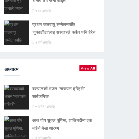
४ सय ४५ जना घाइते
१ वर्ष अगाडि
प्रथम जलवायु सम्मेलनपछि
‘गुफाडाँडा’लाई सरकारले फर्केर पनि हेरेन
१ वर्ष अगाडि
अध्यात्म
View All
बस्यालको भजन ‘नारायण हरिहरी’
सार्बजनिक
५ महिना अगाडि
आज पौष शुक्ल पूर्णिमा, शालिनदीमा एक
महिने मेला आरम्भ
२ वर्ष अगाडि