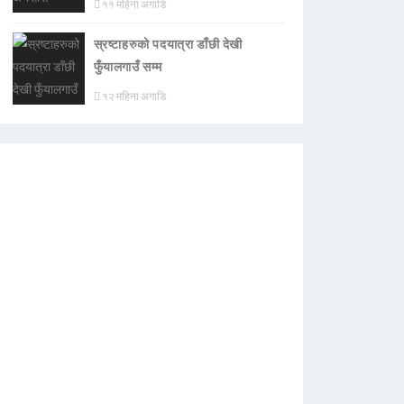
११ महिना अगाडि
स्रष्टाहरुको पदयात्रा डाँछी देखी
फुँयालगाउँ सम्म
१२ महिना अगाडि