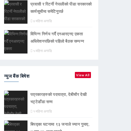
प्रवासी र रिटर्नी नेपालीको पीडा सरकारको
कार्यसूचीमा समेटिनुपर्छ
४ महिना अगाडि
विभिन्न निर्णय गर्दै एनआरएनए एकता
अधिवेशनपछिको पहिलो बैठक सम्पन्न
५ महिना अगाडि
न्युज बैंक बिषेश
View All
पत्रकारहरुको पदयात्रा, देबीचौर देखी
भट्टेडाँडा सम्म
१ महिना अगाडि
बिपद्का घटनामा ९३ जनाले ज्यान गुमाए,