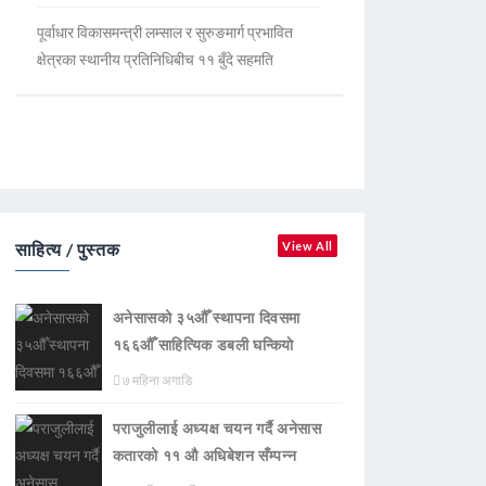
पूर्वाधार विकासमन्त्री लम्साल र सुरुङमार्ग प्रभावित
क्षेत्रका स्थानीय प्रतिनिधिबीच ११ बुँदे सहमति
साहित्य / पुस्तक
View All
अनेसासको ३५औँ स्थापना दिवसमा
१६६औँ साहित्यिक डबली घन्कियाे
७ महिना अगाडि
पराजुलीलाई अध्यक्ष चयन गर्दै अनेसास
कतारको ११ औ अधिबेशन सँम्पन्न