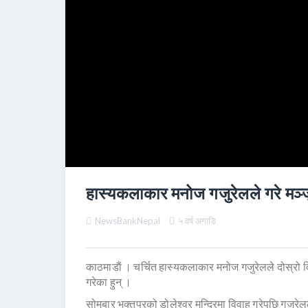
हास्यकलाकार मनोज गजुरेलले गरे मञ्जुस
NewsBankNepal
५ वर्ष अगाडि
काठमाडाैं । चर्चित हास्यकलाकार मनोज गजुरेलले दोस्रो 
गरेका हुन् ।
सोमबार भक्तपुरको डोलेश्वर मन्दिरमा विवाह गरेपछि गजुरेल