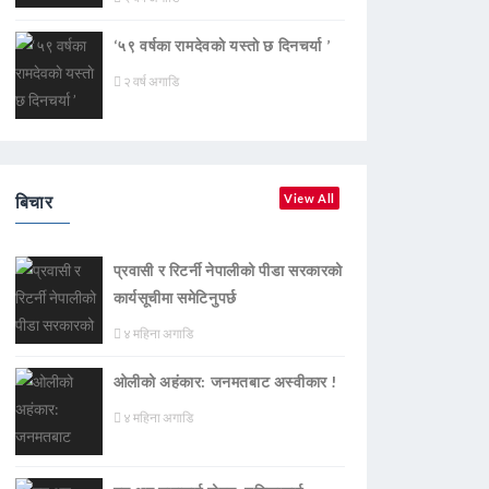
‘५९ वर्षका रामदेवकाे यस्ताे छ दिनचर्या ’
२ वर्ष अगाडि
बिचार
View All
प्रवासी र रिटर्नी नेपालीको पीडा सरकारको
कार्यसूचीमा समेटिनुपर्छ
४ महिना अगाडि
ओलीको अहंकार: जनमतबाट अस्वीकार !
४ महिना अगाडि