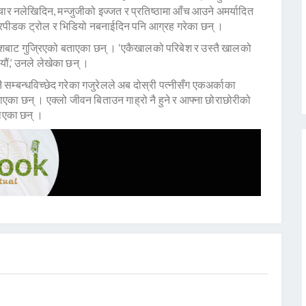
ार नलेखिदिन, मन्जुजीको इज्जत र प्रतिष्ठामा आँच आउने अमर्यादित
रपीडक ट्रोल र भिडियो नबनाईदिन पनि आग्रह गरेका छन् ।
वेशबाट गुज्रिएको बताएका छन् । ‘एकैखालको परिबेश र उस्तै खालको
्यौं,’ उनले लेखेका छन् ।
 सम्बन्धविच्छेद गरेका गजुरेलले अब दोस्री पत्नीसँग एकअर्काका
 बताएका छन् । एक्लो जीवन बिताउन गाह्रो नै हुने र आफ्ना छोराछोरीको
बताएका छन् ।