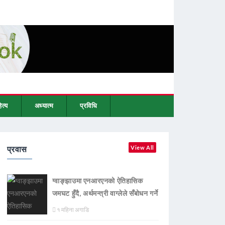
ित्य
अध्यात्म
प्रविधि
प्रवास
View All
ग्वाङ्झाउमा एनआरएनको ऐतिहासिक
जमघट हुँदै, अर्थमन्त्री वाग्लेले सँबोधन गर्ने
१ महिना अगाडि