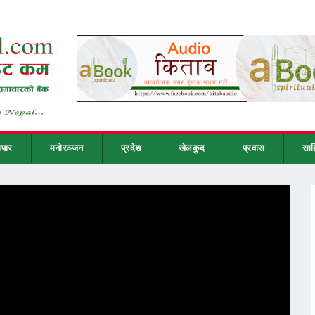
ापार
मनोरञ्जन
प्रदेश
खेलकुद
प्रवास
साह