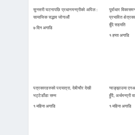
सुनसरी घटनापछि प्रधानमन्त्रीको अपिल :
पूर्वाधार विकासमन
सामाजिक सद्भाव जोगाऔं
प्रभावित क्षेत्र
बुँदे सहमति
७ दिन अगाडि
१ हप्ता अगाडि
पत्रकारहरुको पदयात्रा, देबीचौर देखी
ग्वाङ्झाउमा ए
भट्टेडाँडा सम्म
हुँदै, अर्थमन्त्री व
१ महिना अगाडि
१ महिना अगाडि