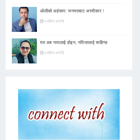
ओलीको अहंकार: जनमतबाट अस्वीकार !
४ महिना अगाडि
मत अब नारालाई होइन, नतिजालाई चाहिन्छ
७ महिना अगाडि