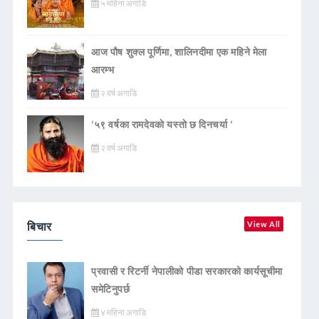
५ महिना अगाडि
आज पौष शुक्ल पूर्णिमा, शालिनदीमा एक महिने मेला
आरम्भ
२ वर्ष अगाडि
‘५९ वर्षका रामदेवकाे यस्ताे छ दिनचर्या ’
२ वर्ष अगाडि
बिचार
View All
प्रवासी र रिटर्नी नेपालीको पीडा सरकारको कार्यसूचीमा
समेटिनुपर्छ
४ महिना अगाडि