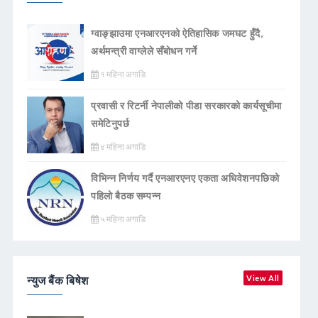
ग्वाङ्झाउमा एनआरएनको ऐतिहासिक जमघट हुँदै,
अर्थमन्त्री वाग्लेले सँबोधन गर्ने
१ महिना अगाडि
प्रवासी र रिटर्नी नेपालीको पीडा सरकारको कार्यसूचीमा
समेटिनुपर्छ
४ महिना अगाडि
विभिन्न निर्णय गर्दै एनआरएनए एकता अधिवेशनपछिको
पहिलो बैठक सम्पन्न
५ महिना अगाडि
न्युज बैंक बिषेश
View All