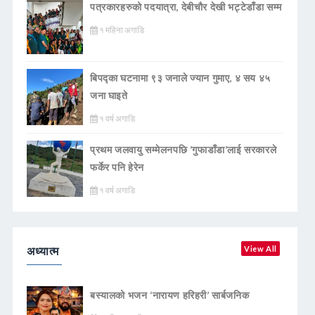
पत्रकारहरुको पदयात्रा, देबीचौर देखी भट्टेडाँडा सम्म
१ महिना अगाडि
बिपद्का घटनामा ९३ जनाले ज्यान गुमाए, ४ सय ४५
जना घाइते
१ वर्ष अगाडि
प्रथम जलवायु सम्मेलनपछि ‘गुफाडाँडा’लाई सरकारले
फर्केर पनि हेरेन
१ वर्ष अगाडि
अध्यात्म
View All
बस्यालको भजन ‘नारायण हरिहरी’ सार्बजनिक