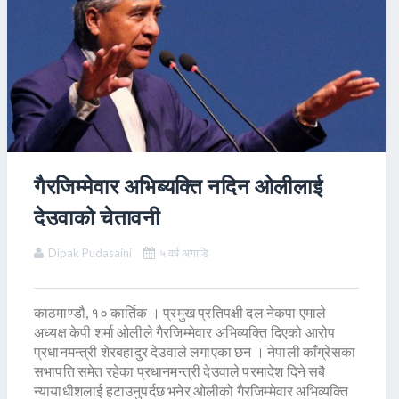
गैरजिम्मेवार अभिब्यक्ति नदिन ओलीलाई
देउवाको चेतावनी
Dipak Pudasaini
५ वर्ष अगाडि
काठमाण्डौ, १० कार्तिक । प्रमुख प्रतिपक्षी दल नेकपा एमाले
अध्यक्ष केपी शर्मा ओलीले गैरजिम्मेवार अभिव्यक्ति दिएको आरोप
प्रधानमन्त्री शेरबहादुर देउवाले लगाएका छन । नेपाली काँग्रेसका
सभापति समेत रहेका प्रधानमन्त्री देउवाले परमादेश दिने सबै
न्यायाधीशलाई हटाउनुपर्दछ भनेर ओलीको गैरजिम्मेवार अभिव्यक्ति