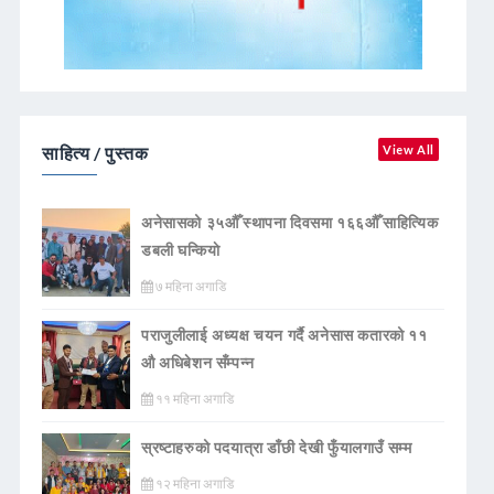
साहित्य / पुस्तक
View All
अनेसासको ३५औँ स्थापना दिवसमा १६६औँ साहित्यिक
डबली घन्कियाे
७ महिना अगाडि
पराजुलीलाई अध्यक्ष चयन गर्दै अनेसास कतारको ११
औ अधिबेशन सँम्पन्न
११ महिना अगाडि
स्रष्टाहरुको पदयात्रा डाँछी देखी फुँयालगाउँ सम्म
१२ महिना अगाडि