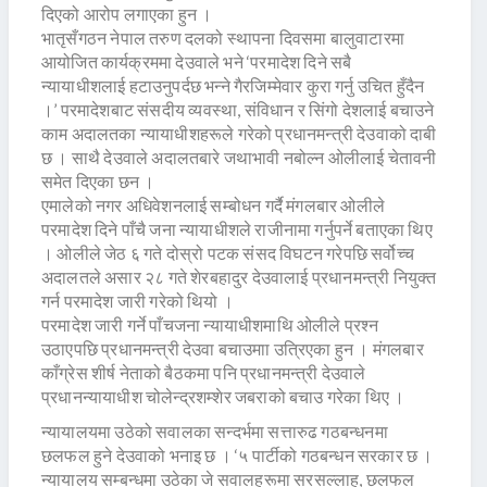
दिएको आरोप लगाएका हुन ।
भातृसँगठन नेपाल तरुण दलको स्थापना दिवसमा बालुवाटारमा
आयोजित कार्यक्रममा देउवाले भने ‘परमादेश दिने सबै
न्यायाधीशलाई हटाउनुपर्दछ भन्ने गैरजिम्मेवार कुरा गर्नु उचित हुँदैन
।’ परमादेशबाट संसदीय व्यवस्था, संविधान र सिंगो देशलाई बचाउने
काम अदालतका न्यायाधीशहरूले गरेको प्रधानमन्त्री देउवाको दाबी
छ । साथै देउवाले अदालतबारे जथाभावी नबोल्न ओलीलाई चेतावनी
समेत दिएका छन ।
एमालेको नगर अधिवेशनलाई सम्बोधन गर्दै मंगलबार ओलीले
परमादेश दिने पाँचै जना न्यायाधीशले राजीनामा गर्नुपर्ने बताएका थिए
। ओलीले जेठ ६ गते दोस्रो पटक संसद विघटन गरेपछि सर्वोच्च
अदालतले असार २८ गते शेरबहादुर देउवालाई प्रधानमन्त्री नियुक्त
गर्न परमादेश जारी गरेको थियो ।
परमादेश जारी गर्ने पाँचजना न्यायाधीशमाथि ओलीले प्रश्न
उठाएपछि प्रधानमन्त्री देउवा बचाउमाा उत्रिएका हुन । मंगलबार
काँग्रेस शीर्ष नेताको बैठकमा पनि प्रधानमन्त्री देउवाले
प्रधानन्यायाधीश चोलेन्द्रशम्शेर जबराको बचाउ गरेका थिए ।
न्यायालयमा उठेको सवालका सन्दर्भमा सत्तारुढ गठबन्धनमा
छलफल हुने देउवाको भनाइ छ । ‘५ पार्टीको गठबन्धन सरकार छ ।
न्यायालय सम्बन्धमा उठेका जे सवालहरूमा सरसल्लाह, छलफल