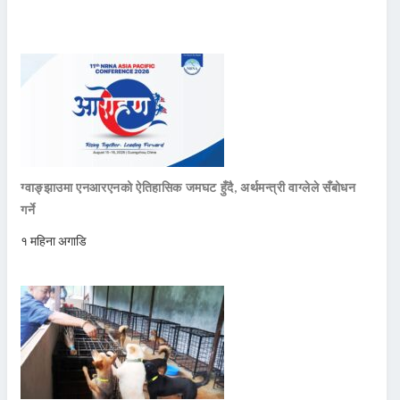
ग्वाङ्झाउमा एनआरएनको ऐतिहासिक जमघट हुँदै, अर्थमन्त्री वाग्लेले सँबोधन
गर्ने
१ महिना अगाडि