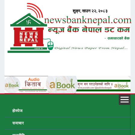
होमपेज
समाचार