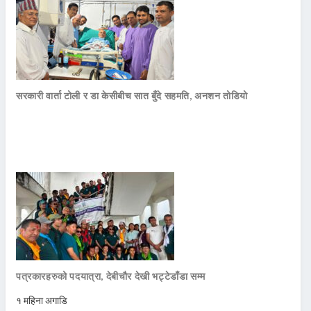
सरकारी वार्ता टोली र डा केसीबीच सात बुँदे सहमति, अनशन तोडियो
पत्रकारहरुको पदयात्रा, देबीचौर देखी भट्टेडाँडा सम्म
१ महिना अगाडि