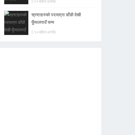
११ महिना अगाडि
स्रष्टाहरुको पदयात्रा डाँछी देखी
फुँयालगाउँ सम्म
१२ महिना अगाडि