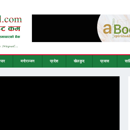
ापार
मनोरञ्जन
प्रदेश
खेलकुद
प्रवास
साह