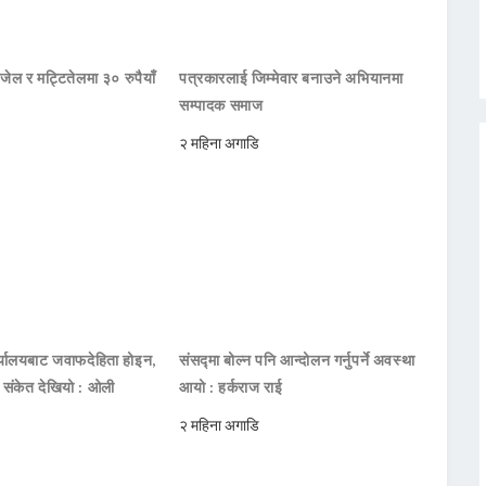
जेल र मट्टितेलमा ३० रुपैयाँ
पत्रकारलाई जिम्मेवार बनाउने अभियानमा
सम्पादक समाज
२ महिना अगाडि
ार्यालयबाट जवाफदेहिता होइन,
संसद्मा बोल्न पनि आन्दोलन गर्नुपर्ने अवस्था
ो संकेत देखियो : ओली
आयो : हर्कराज राई
२ महिना अगाडि