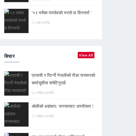
‘५९ वर्षका रामदेवकाे यस्ताे छ दिनचर्या ’
२ वर्ष अगाडि
बिचार
View All
प्रवासी र रिटर्नी नेपालीको पीडा सरकारको
कार्यसूचीमा समेटिनुपर्छ
४ महिना अगाडि
ओलीको अहंकार: जनमतबाट अस्वीकार !
५ महिना अगाडि