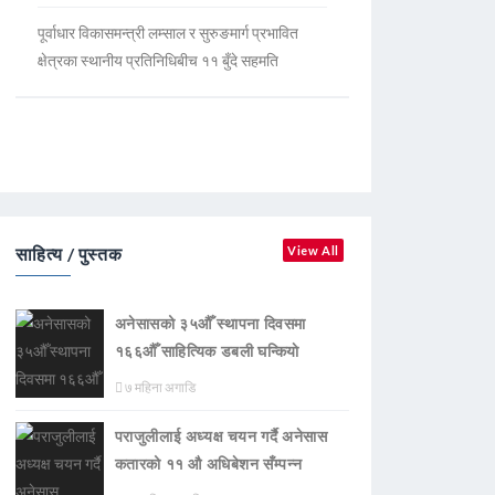
पूर्वाधार विकासमन्त्री लम्साल र सुरुङमार्ग प्रभावित
क्षेत्रका स्थानीय प्रतिनिधिबीच ११ बुँदे सहमति
साहित्य / पुस्तक
View All
अनेसासको ३५औँ स्थापना दिवसमा
१६६औँ साहित्यिक डबली घन्कियाे
७ महिना अगाडि
पराजुलीलाई अध्यक्ष चयन गर्दै अनेसास
कतारको ११ औ अधिबेशन सँम्पन्न