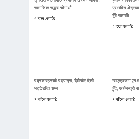
सामाजिक सद्भाव जोगाऔं
प्रभावित क्षेत्र
बुँदे सहमति
१ हप्ता अगाडि
२ हप्ता अगाडि
पत्रकारहरुको पदयात्रा, देबीचौर देखी
ग्वाङ्झाउमा ए
भट्टेडाँडा सम्म
हुँदै, अर्थमन्त्री व
१ महिना अगाडि
१ महिना अगाडि