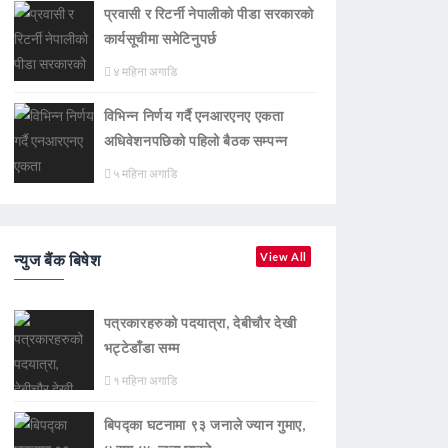
प्रवासी र रिटर्नी नेपालीको पीडा सरकारको
कार्यसूचीमा समेटिनुपर्छ
४ महिना अगाडि
विभिन्न निर्णय गर्दै एनआरएनए एकता
अधिवेशनपछिको पहिलो बैठक सम्पन्न
५ महिना अगाडि
न्युज बैंक बिषेश
View All
पत्रकारहरुको पदयात्रा, देबीचौर देखी
भट्टेडाँडा सम्म
१ महिना अगाडि
बिपद्का घटनामा ९३ जनाले ज्यान गुमाए,