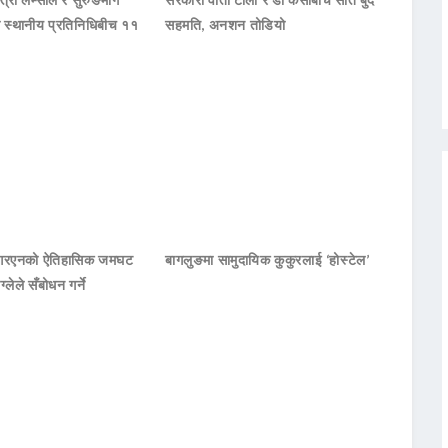
का स्थानीय प्रतिनिधिबीच ११
सहमति, अनशन तोडियो
नआरएनको ऐतिहासिक जमघट
बागलुङमा सामुदायिक कुकुरलाई ‘होस्टेल’
ाग्लेले सँबोधन गर्ने