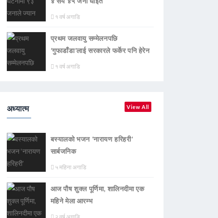
४ सय ४५ जना घाइते
१ वर्ष अगाडि
प्रथम जलवायु सम्मेलनपछि
‘गुफाडाँडा’लाई सरकारले फर्केर पनि हेरेन
१ वर्ष अगाडि
अध्यात्म
View All
बस्यालको भजन ‘नारायण हरिहरी’
सार्बजनिक
५ महिना अगाडि
आज पौष शुक्ल पूर्णिमा, शालिनदीमा एक
महिने मेला आरम्भ
२ वर्ष अगाडि