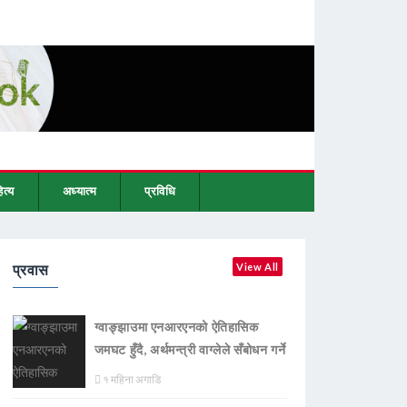
ित्य
अध्यात्म
प्रविधि
प्रवास
View All
ग्वाङ्झाउमा एनआरएनको ऐतिहासिक
जमघट हुँदै, अर्थमन्त्री वाग्लेले सँबोधन गर्ने
१ महिना अगाडि