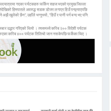
को पदयात्रामा गएका पर्यटकहरु फर्किन सहज भएको प्रमुख जिल्ला
देखिको हिमपातले अवरुद्ध सडक डोजर लगाएर हिउँ पन्छ्याएपछि
ै खुलेको छैन”, उहाँले भन्नुभयो, “हिउँ र पानी पर्न बन्द भए पनि
ार उद्धार गरिएको थियो । त्यसमध्ये करिब २०० विदेशी पर्यटक
िएका करिब ४०० पर्यटक तिलिचो जान नसकेपछि फर्केका थिए ।
्त्री लम्साल र सुरुङमार्ग
सरकारी वार्ता टोली र डा केसीबीच सात बुँदे