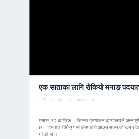
एक साताका लागि रोकियो मनाङ पदयात
Bhim Thapa
९ महिना अगाडि
मनाङ, १२ कात्तिक । जिल्ला प्रशासन कार्यालयले अन्नपूर
छ । हिमपात रोकिए पनि हिमपहिरो आउन सक्ने जोखिम रहेक
गरेको हो ।