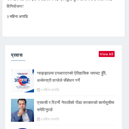
विनियोजन?
२ महिना अगाडि
प्रवास
View All
ग्वाङ्झाउमा एनआरएनको ऐतिहासिक जमघट हुँदै,
अर्थमन्त्री वाग्लेले सँबोधन गर्ने
१ महिना अगाडि
प्रवासी र रिटर्नी नेपालीको पीडा सरकारको कार्यसूचीमा
समेटिनुपर्छ
४ महिना अगाडि