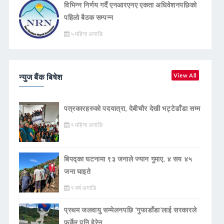
विभिन्न निर्णय गर्दै एनआरएनए एकता अधिवेशनपछिको
पहिलो बैठक सम्पन्न
५ महिना अगाडि
न्युज बैंक बिषेश
View All
पत्रकारहरुको पदयात्रा, देबीचौर देखी भट्टेडाँडा सम्म
१ महिना अगाडि
बिपद्का घटनामा ९३ जनाले ज्यान गुमाए, ४ सय ४५
जना घाइते
१ वर्ष अगाडि
प्रथम जलवायु सम्मेलनपछि ‘गुफाडाँडा’लाई सरकारले
फर्केर पनि हेरेन