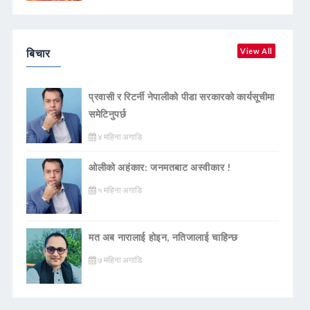
बिचार
View All
प्रवासी र रिटर्नी नेपालीको पीडा सरकारको कार्यसूचीमा
समेटिनुपर्छ
४ महिना अगाडि
ओलीको अहंकार: जनमतबाट अस्वीकार !
५ महिना अगाडि
मत अब नारालाई होइन, नतिजालाई चाहिन्छ
७ महिना अगाडि