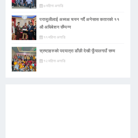
७ महिना अगाडि
पराजुलीलाई अध्यक्ष चयन गर्दै अनेसास कतारको ११
औ अधिबेशन सँम्पन्न
११ महिना अगाडि
स्रष्टाहरुको पदयात्रा डाँछी देखी फुँयालगाउँ सम्म
१२ महिना अगाडि