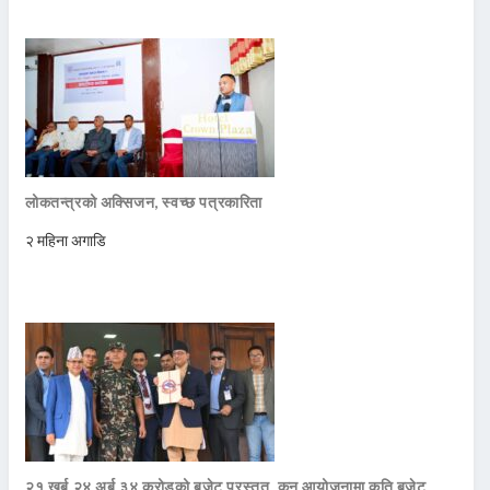
लोकतन्त्रको अक्सिजन, स्वच्छ पत्रकारिता
२ महिना अगाडि
२१ खर्ब २४ अर्ब ३४ करोडको बजेट प्रस्तुत, कुन आयोजनामा कति बजेट