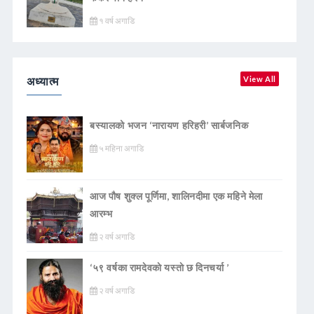
१ वर्ष अगाडि
अध्यात्म
View All
बस्यालको भजन ‘नारायण हरिहरी’ सार्बजनिक
५ महिना अगाडि
आज पौष शुक्ल पूर्णिमा, शालिनदीमा एक महिने मेला
आरम्भ
२ वर्ष अगाडि
‘५९ वर्षका रामदेवकाे यस्ताे छ दिनचर्या ’
२ वर्ष अगाडि