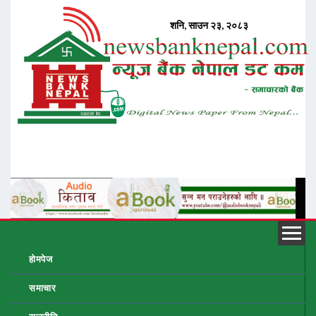
होमपेज
समाचार