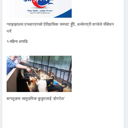
ग्वाङ्झाउमा एनआरएनको ऐतिहासिक जमघट हुँदै, अर्थमन्त्री वाग्लेले सँबोधन
गर्ने
१ महिना अगाडि
बागलुङमा सामुदायिक कुकुरलाई ‘होस्टेल’