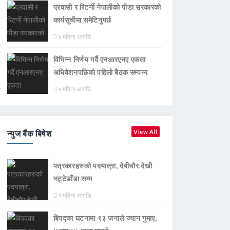
प्रवासी र रिटर्नी नेपालीको पीडा सरकारको
कार्यसूचीमा समेटिनुपर्छ
४ महिना अगाडि
विभिन्न निर्णय गर्दै एनआरएनए एकता
अधिवेशनपछिको पहिलो बैठक सम्पन्न
५ महिना अगाडि
न्युज बैंक बिषेश
View All
पत्रकारहरुको पदयात्रा, देबीचौर देखी
भट्टेडाँडा सम्म
१ महिना अगाडि
बिपद्का घटनामा ९३ जनाले ज्यान गुमाए,