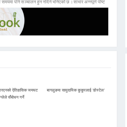
 समयमा पनि सञ्चालन हुन नदिने भनिएको छ ।साभार अन्नपूर्ण पोष्ट
नआरएनको ऐतिहासिक जमघट
बागलुङमा सामुदायिक कुकुरलाई ‘होस्टेल’
ाग्लेले सँबोधन गर्ने