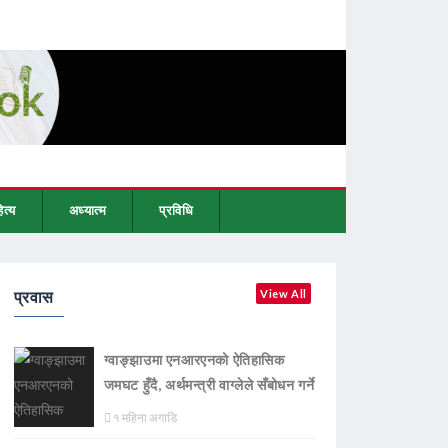
ित्य
अध्यात्म
प्रविधि
प्रवास
View All
ग्वाङ्झाउमा एनआरएनको ऐतिहासिक
जमघट हुँदै, अर्थमन्त्री वाग्लेले सँबोधन गर्ने
१ महिना अगाडि