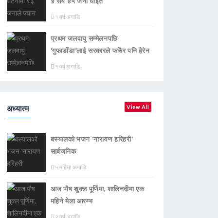
४ सय ४५ जना घाइते
१ वर्ष अगाडि
प्रथम जलवायु सम्मेलनपछि
‘गुफाडाँडा’लाई सरकारले फर्केर पनि हेरेन
१ वर्ष अगाडि
अध्यात्म
View All
बस्यालको भजन ‘नारायण हरिहरी’
सार्बजनिक
५ महिना अगाडि
आज पौष शुक्ल पूर्णिमा, शालिनदीमा एक
महिने मेला आरम्भ
२ वर्ष अगाडि