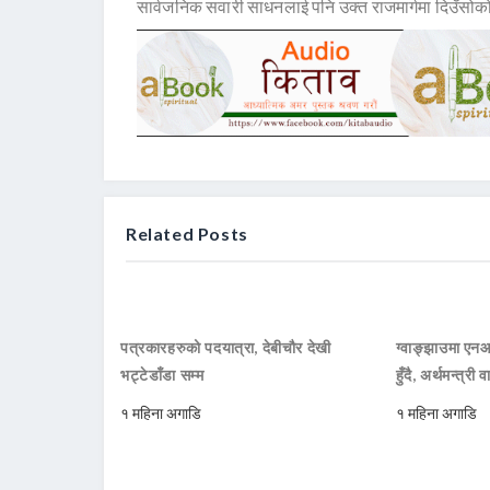
सार्वजनिक सवारी साधनलाई पनि उक्त राजमार्गमा दिउँसोको
Related Posts
पत्रकारहरुको पदयात्रा, देबीचौर देखी
ग्वाङ्झाउमा ए
भट्टेडाँडा सम्म
हुँदै, अर्थमन्त्री व
१ महिना अगाडि
१ महिना अगाडि