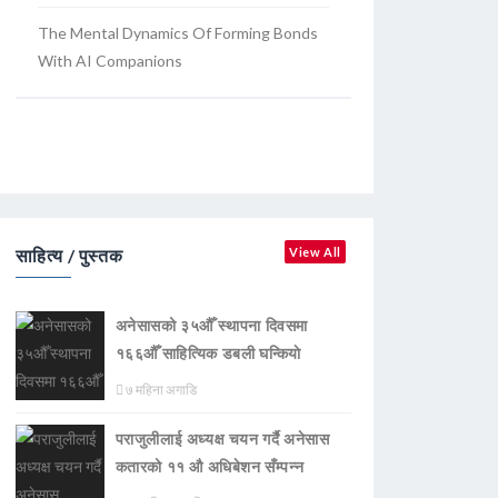
The Mental Dynamics Of Forming Bonds
With AI Companions
साहित्य / पुस्तक
View All
अनेसासको ३५औँ स्थापना दिवसमा
१६६औँ साहित्यिक डबली घन्कियाे
७ महिना अगाडि
पराजुलीलाई अध्यक्ष चयन गर्दै अनेसास
कतारको ११ औ अधिबेशन सँम्पन्न