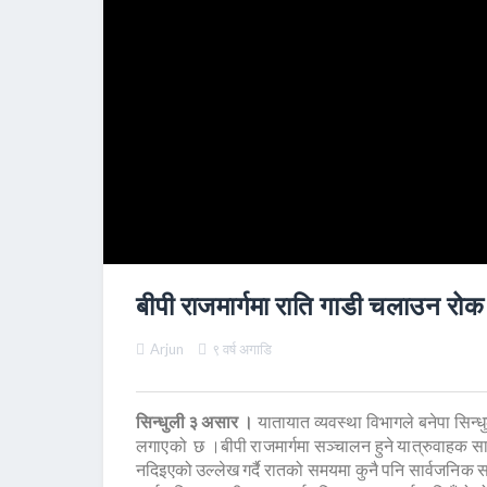
बीपी राजमार्गमा राति गाडी चलाउन रोक
Arjun
९ वर्ष अगाडि
सिन्धुली ३ असार ।
यातायात व्यवस्था विभागले बनेपा सिन्ध
लगाएको छ ।बीपी राजमार्गमा सञ्चालन हुने यात्रुवाहक
नदिइएको उल्लेख गर्दै रातको समयमा कुनै पनि सार्वजनि