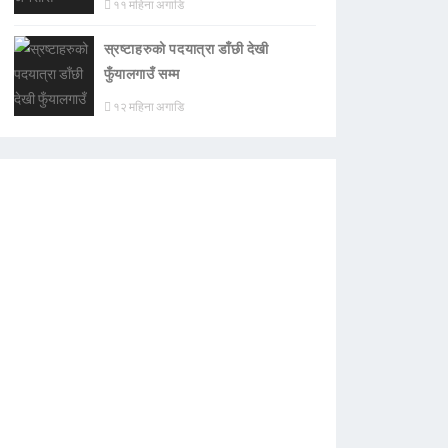
११ महिना अगाडि
स्रष्टाहरुको पदयात्रा डाँछी देखी
फुँयालगाउँ सम्म
१२ महिना अगाडि