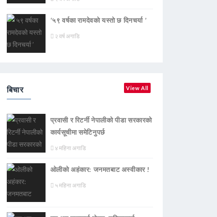
‘५९ वर्षका रामदेवकाे यस्ताे छ दिनचर्या ’
२ वर्ष अगाडि
बिचार
View All
प्रवासी र रिटर्नी नेपालीको पीडा सरकारको
कार्यसूचीमा समेटिनुपर्छ
४ महिना अगाडि
ओलीको अहंकार: जनमतबाट अस्वीकार !
५ महिना अगाडि