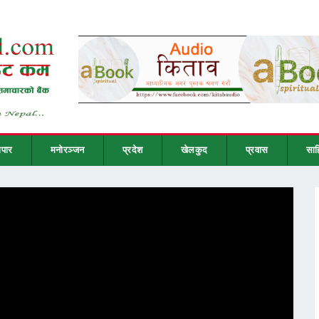
ापार
मनोरञ्जन
प्रदेश
खेलकुद
प्रवास
साह