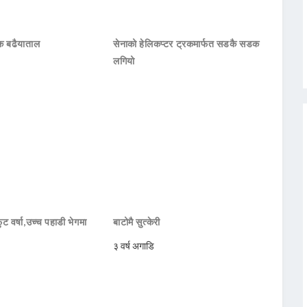
हक बढैयाताल
सेनाको हेलिकप्टर ट्रकमार्फत सडकै सडक
लगियो
ट वर्षा,उच्च पहाडी भेगमा
बाटोमै सुत्केरी
३ वर्ष अगाडि