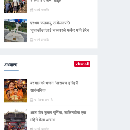
४ सय ४५ जना घाइते
१ वर्ष अगाडि
प्रथम जलवायु सम्मेलनपछि
‘गुफाडाँडा’लाई सरकारले फर्केर पनि हेरेन
१ वर्ष अगाडि
अध्यात्म
View All
बस्यालको भजन ‘नारायण हरिहरी’
सार्बजनिक
५ महिना अगाडि
आज पौष शुक्ल पूर्णिमा, शालिनदीमा एक
महिने मेला आरम्भ
२ वर्ष अगाडि