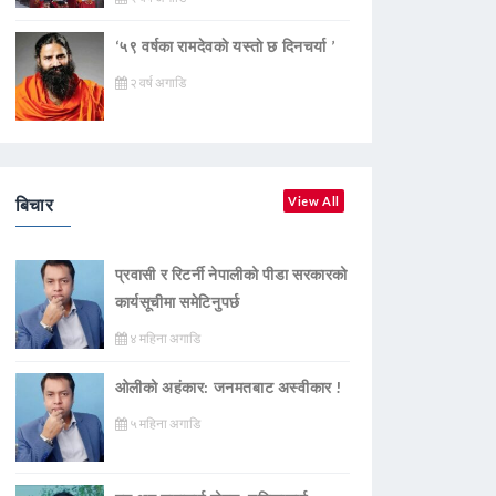
‘५९ वर्षका रामदेवकाे यस्ताे छ दिनचर्या ’
२ वर्ष अगाडि
बिचार
View All
प्रवासी र रिटर्नी नेपालीको पीडा सरकारको
कार्यसूचीमा समेटिनुपर्छ
४ महिना अगाडि
ओलीको अहंकार: जनमतबाट अस्वीकार !
५ महिना अगाडि