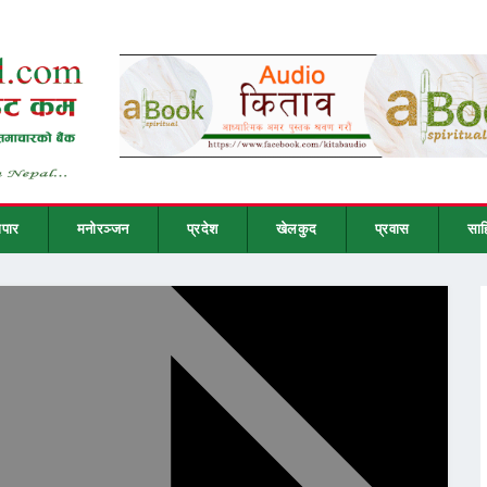
ापार
मनोरञ्जन
प्रदेश
खेलकुद
प्रवास
साह