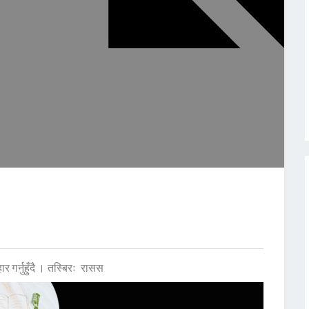
ार गर्नुहुँदै । तस्बिरः रासस