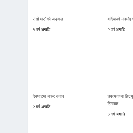
रातो माटोको जङ्गल
बर्दियाको मनमो
१ वर्ष अगाडि
२ वर्ष अगाडि
देवघाटमा मकर स्नान
उपत्यकामा छिटफु
हिमपात
२ वर्ष अगाडि
३ वर्ष अगाडि