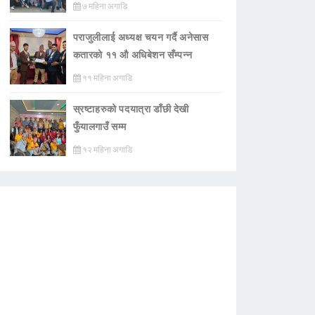
७ महिना अगाडि
पराजुलीलाई अध्यक्ष चयन गर्दै अनेसास
कतारको ११ औ अधिबेशन सँम्पन्न
११ महिना अगाडि
स्रष्टाहरुको पदयात्रा डाँछी देखी
फुँयालगाउँ सम्म
१२ महिना अगाडि