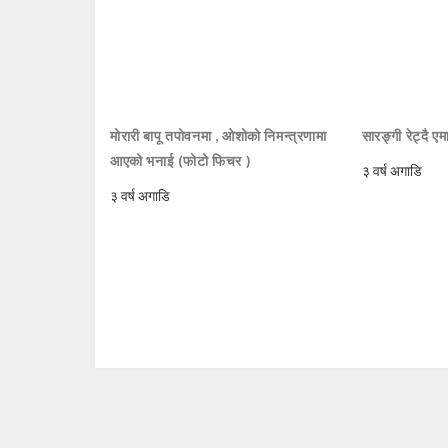
मोरारी बापू तपोवनमा , ओशोको निमन्त्रणामा
सारङ्गी रेट्दै ए
आएको भनाई (फोटो फिचर )
३ वर्ष अगाडि
३ वर्ष अगाडि