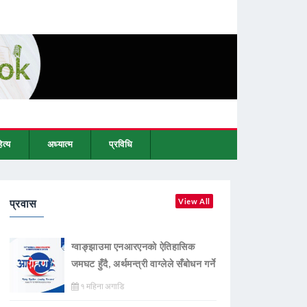
ित्य
अध्यात्म
प्रविधि
प्रवास
View All
ग्वाङ्झाउमा एनआरएनको ऐतिहासिक
जमघट हुँदै, अर्थमन्त्री वाग्लेले सँबोधन गर्ने
१ महिना अगाडि