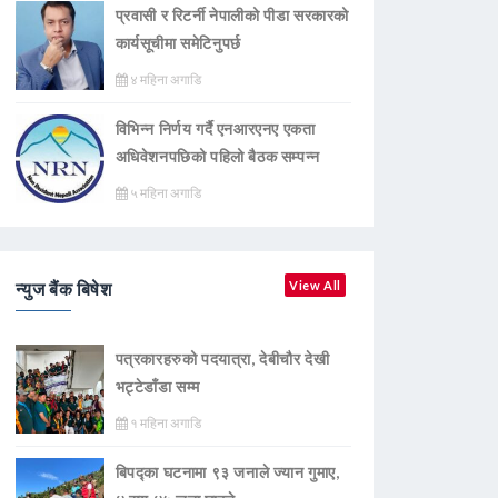
प्रवासी र रिटर्नी नेपालीको पीडा सरकारको
कार्यसूचीमा समेटिनुपर्छ
४ महिना अगाडि
विभिन्न निर्णय गर्दै एनआरएनए एकता
अधिवेशनपछिको पहिलो बैठक सम्पन्न
५ महिना अगाडि
न्युज बैंक बिषेश
View All
पत्रकारहरुको पदयात्रा, देबीचौर देखी
भट्टेडाँडा सम्म
१ महिना अगाडि
बिपद्का घटनामा ९३ जनाले ज्यान गुमाए,