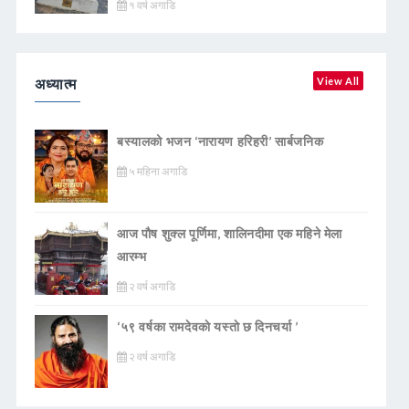
१ वर्ष अगाडि
अध्यात्म
View All
बस्यालको भजन ‘नारायण हरिहरी’ सार्बजनिक
५ महिना अगाडि
आज पौष शुक्ल पूर्णिमा, शालिनदीमा एक महिने मेला
आरम्भ
२ वर्ष अगाडि
‘५९ वर्षका रामदेवकाे यस्ताे छ दिनचर्या ’
२ वर्ष अगाडि