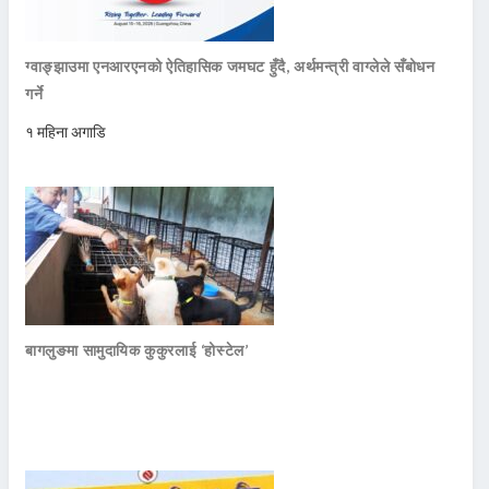
ग्वाङ्झाउमा एनआरएनको ऐतिहासिक जमघट हुँदै, अर्थमन्त्री वाग्लेले सँबोधन
गर्ने
१ महिना अगाडि
बागलुङमा सामुदायिक कुकुरलाई ‘होस्टेल’