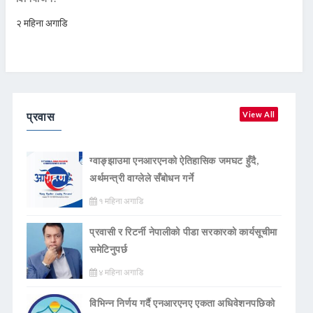
२ महिना अगाडि
प्रवास
View All
ग्वाङ्झाउमा एनआरएनको ऐतिहासिक जमघट हुँदै,
अर्थमन्त्री वाग्लेले सँबोधन गर्ने
१ महिना अगाडि
प्रवासी र रिटर्नी नेपालीको पीडा सरकारको कार्यसूचीमा
समेटिनुपर्छ
४ महिना अगाडि
विभिन्न निर्णय गर्दै एनआरएनए एकता अधिवेशनपछिको