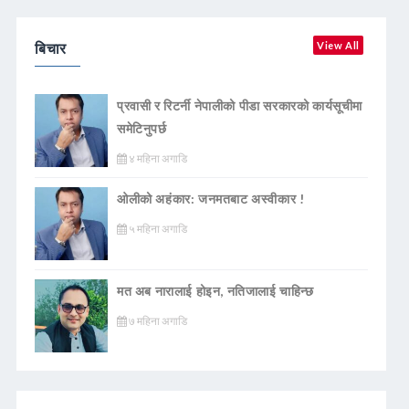
बिचार
View All
प्रवासी र रिटर्नी नेपालीको पीडा सरकारको कार्यसूचीमा
समेटिनुपर्छ
४ महिना अगाडि
ओलीको अहंकार: जनमतबाट अस्वीकार !
५ महिना अगाडि
मत अब नारालाई होइन, नतिजालाई चाहिन्छ
७ महिना अगाडि