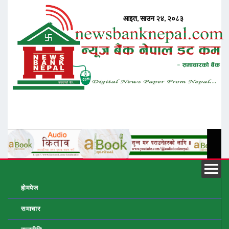
होमपेज
समाचार