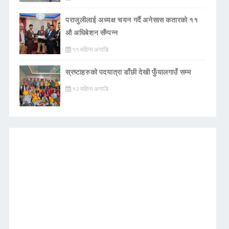
पराजुलीलाई अध्यक्ष चयन गर्दै अनेसास कतारको ११
औ अधिबेशन सँम्पन्न
११ महिना अगाडि
स्रष्टाहरुको पदयात्रा डाँछी देखी फुँयालगाउँ सम्म
१२ महिना अगाडि