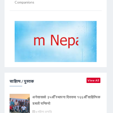
Companions
साहित्य / पुस्तक
View All
अनेसासको ३५औँ स्थापना दिवसमा १६६औँ साहित्यिक
डबली घन्कियाे
७ महिना अगाडि