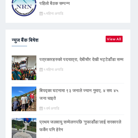
पहिलो बैठक सम्पन्न
५ महिना अगाडि
न्युज बैंक बिषेश
View All
पत्रकारहरुको पदयात्रा, देबीचौर देखी भट्टेडाँडा सम्म
१ महिना अगाडि
बिपद्का घटनामा ९३ जनाले ज्यान गुमाए, ४ सय ४५
जना घाइते
१ वर्ष अगाडि
प्रथम जलवायु सम्मेलनपछि ‘गुफाडाँडा’लाई सरकारले
फर्केर पनि हेरेन