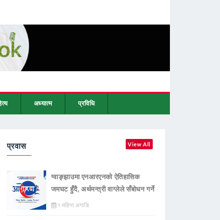
ित्य
अध्यात्म
प्रविधि
प्रवास
View All
ग्वाङ्झाउमा एनआरएनको ऐतिहासिक
जमघट हुँदै, अर्थमन्त्री वाग्लेले सँबोधन गर्ने
१ महिना अगाडि