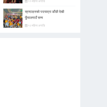
११ महिना अगाडि
स्रष्टाहरुको पदयात्रा डाँछी देखी
फुँयालगाउँ सम्म
१२ महिना अगाडि