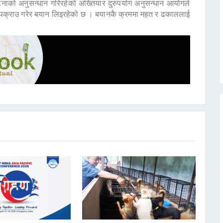
घटनाको अनुसन्धान गरिरहेको अख्तियार दुरुपयोग अनुसन्धान आयोगले
ाई पक्राउ गरेर बयान लिइरहेको छ । बयानकै क्रममा महत र ढकाललाई