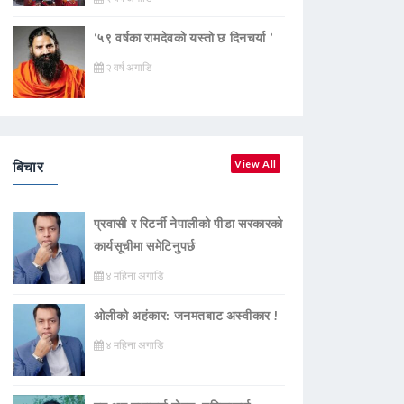
‘५९ वर्षका रामदेवकाे यस्ताे छ दिनचर्या ’
२ वर्ष अगाडि
बिचार
View All
प्रवासी र रिटर्नी नेपालीको पीडा सरकारको
कार्यसूचीमा समेटिनुपर्छ
४ महिना अगाडि
ओलीको अहंकार: जनमतबाट अस्वीकार !
४ महिना अगाडि