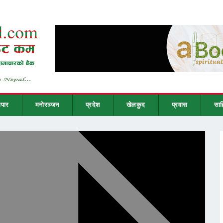
ापार
मनोरञ्जन
प्रदेश
खेलकुद
प्रवास
साह