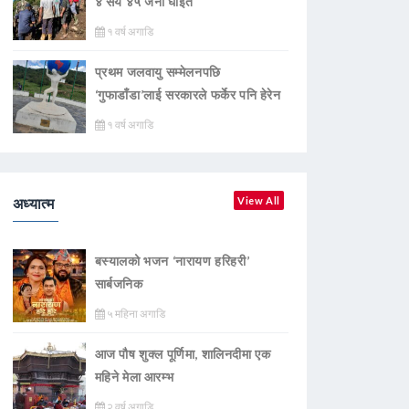
४ सय ४५ जना घाइते
१ वर्ष अगाडि
प्रथम जलवायु सम्मेलनपछि
‘गुफाडाँडा’लाई सरकारले फर्केर पनि हेरेन
१ वर्ष अगाडि
अध्यात्म
View All
बस्यालको भजन ‘नारायण हरिहरी’
सार्बजनिक
५ महिना अगाडि
आज पौष शुक्ल पूर्णिमा, शालिनदीमा एक
महिने मेला आरम्भ
२ वर्ष अगाडि