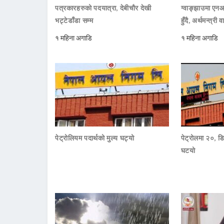
पत्रकारहरुको पदयात्रा, देबीचौर देखी
ग्वाङ्झाउमा ए
भट्टेडाँडा सम्म
हुँदै, अर्थमन्त्री व
१ महिना अगाडि
१ महिना अगाडि
पेट्रोलियम पदार्थको मुल्य घट्यो
पेट्रोलमा २०, डि
घटयो