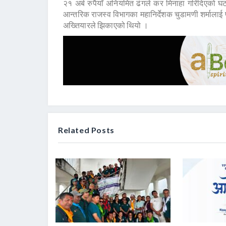
२१ अर्ब रुपैयाँ अनियमित ढंगले कर मिनाहा गरिदिएको 
आन्तरिक राजस्व विभागका महानिर्देशक चुडामणी शर्माल
अख्तियारले झिकाएको थियो ।
Related Posts