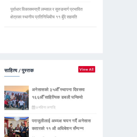
पूर्वाधार विकासमन्त्री लम्साल र सुरुङमार्ग प्रभावित
क्षेत्रका स्थानीय प्रतिनिधिबीच ११ बुँदे सहमति
साहित्य / पुस्तक
View All
अनेसासको ३५औँ स्थापना दिवसमा
१६६औँ साहित्यिक डबली घन्कियाे
७ महिना अगाडि
पराजुलीलाई अध्यक्ष चयन गर्दै अनेसास
कतारको ११ औ अधिबेशन सँम्पन्न