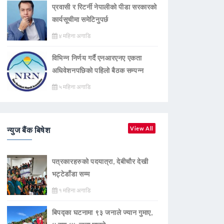
प्रवासी र रिटर्नी नेपालीको पीडा सरकारको
कार्यसूचीमा समेटिनुपर्छ
४ महिना अगाडि
विभिन्न निर्णय गर्दै एनआरएनए एकता
अधिवेशनपछिको पहिलो बैठक सम्पन्न
५ महिना अगाडि
न्युज बैंक बिषेश
View All
पत्रकारहरुको पदयात्रा, देबीचौर देखी
भट्टेडाँडा सम्म
१ महिना अगाडि
बिपद्का घटनामा ९३ जनाले ज्यान गुमाए,