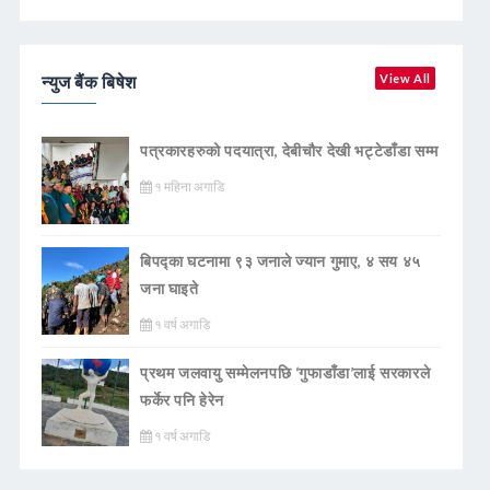
न्युज बैंक बिषेश
View All
पत्रकारहरुको पदयात्रा, देबीचौर देखी भट्टेडाँडा सम्म
१ महिना अगाडि
बिपद्का घटनामा ९३ जनाले ज्यान गुमाए, ४ सय ४५
जना घाइते
१ वर्ष अगाडि
प्रथम जलवायु सम्मेलनपछि ‘गुफाडाँडा’लाई सरकारले
फर्केर पनि हेरेन
१ वर्ष अगाडि