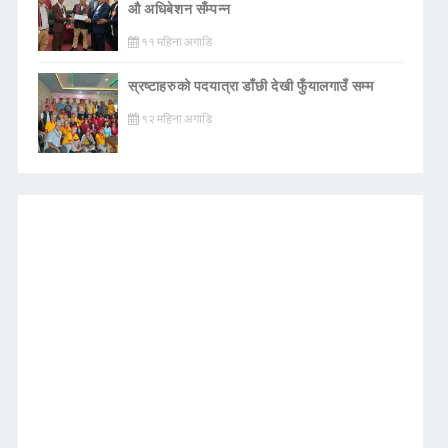
औ अधिबेशन सँम्पन्न
११ महिना अगाडि
स्रष्टाहरुको पदयात्रा डाँछी देखी फुँयालगाउँ सम्म
१२ महिना अगाडि