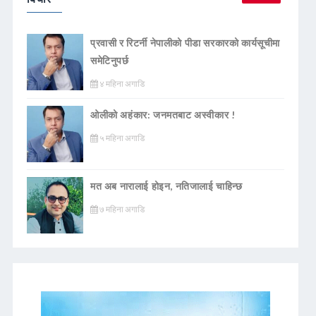
प्रवासी र रिटर्नी नेपालीको पीडा सरकारको कार्यसूचीमा
समेटिनुपर्छ
४ महिना अगाडि
ओलीको अहंकार: जनमतबाट अस्वीकार !
५ महिना अगाडि
मत अब नारालाई होइन, नतिजालाई चाहिन्छ
७ महिना अगाडि