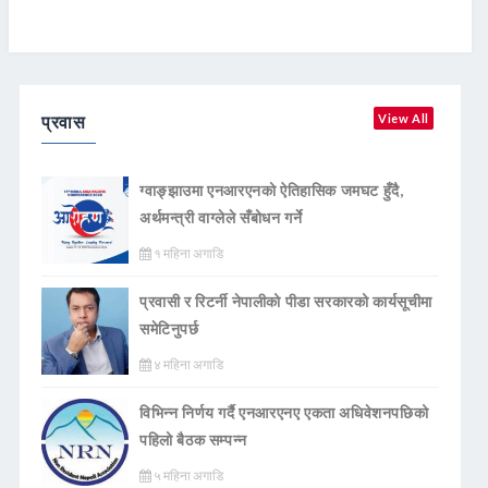
प्रवास
View All
ग्वाङ्झाउमा एनआरएनको ऐतिहासिक जमघट हुँदै,
अर्थमन्त्री वाग्लेले सँबोधन गर्ने
१ महिना अगाडि
प्रवासी र रिटर्नी नेपालीको पीडा सरकारको कार्यसूचीमा
समेटिनुपर्छ
४ महिना अगाडि
विभिन्न निर्णय गर्दै एनआरएनए एकता अधिवेशनपछिको
पहिलो बैठक सम्पन्न
५ महिना अगाडि