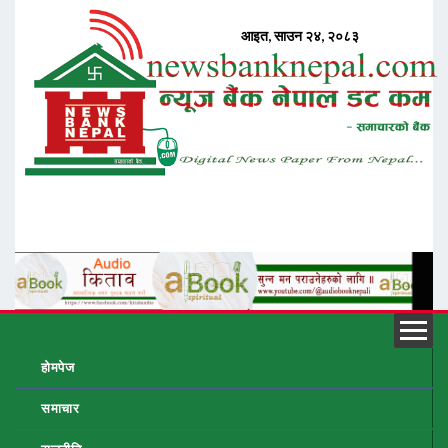
होमपेज
समाचार