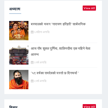
अध्यात्म
View All
बस्यालको भजन ‘नारायण हरिहरी’ सार्बजनिक
५ महिना अगाडि
आज पौष शुक्ल पूर्णिमा, शालिनदीमा एक महिने मेला
आरम्भ
२ वर्ष अगाडि
‘५९ वर्षका रामदेवकाे यस्ताे छ दिनचर्या ’
२ वर्ष अगाडि
बिचार
View All