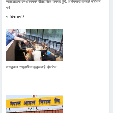
ग्वाङ्झाउमा एनआरएनको ऐतिहासिक जमघट हुँदै, अर्थमन्त्री वाग्लेले सँबोधन
गर्ने
१ महिना अगाडि
बागलुङमा सामुदायिक कुकुरलाई ‘होस्टेल’