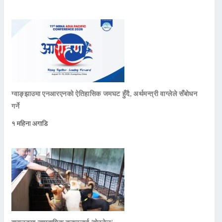
ग्वाङ्झाउमा एनआरएनको ऐतिहासिक जमघट हुँदै, अर्थमन्त्री वाग्लेले सँबोधन
गर्ने
१ महिना अगाडि