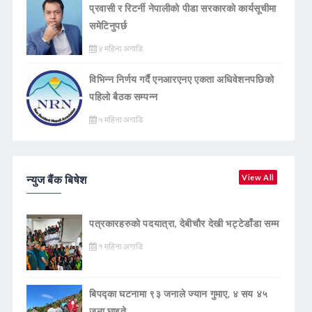
प्रवासी र रिटर्नी नेपालीको पीडा सरकारको कार्यसूचीमा
समेटिनुपर्छ
४ महिना अगाडि
विभिन्न निर्णय गर्दै एनआरएनए एकता अधिवेशनपछिको
पहिलो बैठक सम्पन्न
५ महिना अगाडि
न्युज बैंक बिषेश
View All
पत्रकारहरुको पदयात्रा, देबीचौर देखी भट्टेडाँडा सम्म
१ महिना अगाडि
बिपद्का घटनामा ९३ जनाले ज्यान गुमाए, ४ सय ४५
जना घाइते