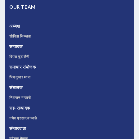
OUR TEAM
अध्यक्ष
सोविता सिम्खडा
सम्पादक
दिपक पुडासैनी
समाचार संयोजक
भिम कुमार थापा
संचालक
निराजन भण्डारी
सह-सम्पादक
गणेश प्रसाद वन्जाडे
संम्वाददाता
महेश्वर नेपाल