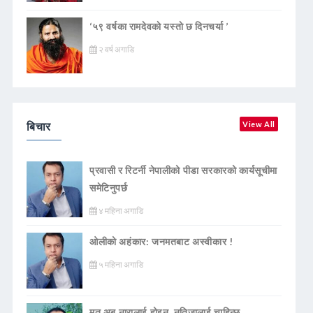
‘५९ वर्षका रामदेवकाे यस्ताे छ दिनचर्या ’
२ वर्ष अगाडि
बिचार
View All
प्रवासी र रिटर्नी नेपालीको पीडा सरकारको कार्यसूचीमा
समेटिनुपर्छ
४ महिना अगाडि
ओलीको अहंकार: जनमतबाट अस्वीकार !
५ महिना अगाडि
मत अब नारालाई होइन, नतिजालाई चाहिन्छ