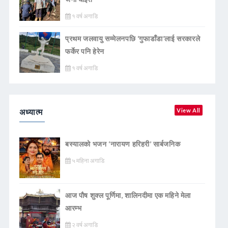
१ वर्ष अगाडि
प्रथम जलवायु सम्मेलनपछि ‘गुफाडाँडा’लाई सरकारले
फर्केर पनि हेरेन
१ वर्ष अगाडि
अध्यात्म
View All
बस्यालको भजन ‘नारायण हरिहरी’ सार्बजनिक
५ महिना अगाडि
आज पौष शुक्ल पूर्णिमा, शालिनदीमा एक महिने मेला
आरम्भ
२ वर्ष अगाडि