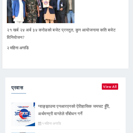
२१ खर्ब २४ अर्ब ३४ करोडको बजेट प्रस्तुत, कुन आयोजनामा कति बजेट
विनियोजन?
२ महिना अगाडि
प्रवास
View All
ग्वाङ्झाउमा एनआरएनको ऐतिहासिक जमघट हुँदै,
अर्थमन्त्री वाग्लेले सँबोधन गर्ने
१ महिना अगाडि