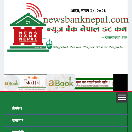
होमपेज
समाचार