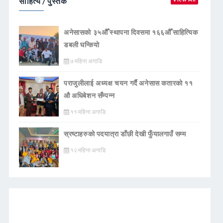
साहित्य / पुस्तक
अनेसासको ३५औँ स्थापना दिवसमा १६६औँ साहित्यिक
डबली घन्कियाे
७ महिना अगाडि
पराजुलीलाई अध्यक्ष चयन गर्दै अनेसास कतारको ११
औ अधिबेशन सँम्पन्न
११ महिना अगाडि
स्रष्टाहरुको पदयात्रा डाँछी देखी फुँयालगाउँ सम्म
१२ महिना अगाडि