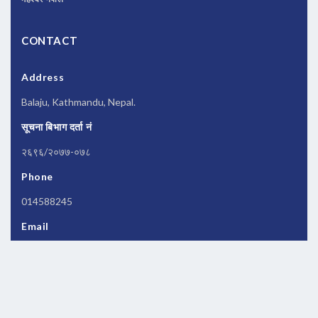
CONTACT
Address
Balaju, Kathmandu, Nepal.
सूचना बिभाग दर्ता नं
२६९६/२०७७-०७८
Phone
014588245
Email
newsbanknepal@gmail.com
Copyrights © 2026 All Rights Reserved by
Newsbanknepal