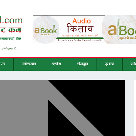
ापार
मनोरञ्जन
प्रदेश
खेलकुद
प्रवास
साह