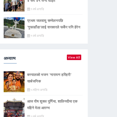
४ सय ४५ जना घाइते
१ वर्ष अगाडि
प्रथम जलवायु सम्मेलनपछि
‘गुफाडाँडा’लाई सरकारले फर्केर पनि हेरेन
१ वर्ष अगाडि
अध्यात्म
View All
बस्यालको भजन ‘नारायण हरिहरी’
सार्बजनिक
५ महिना अगाडि
आज पौष शुक्ल पूर्णिमा, शालिनदीमा एक
महिने मेला आरम्भ
२ वर्ष अगाडि