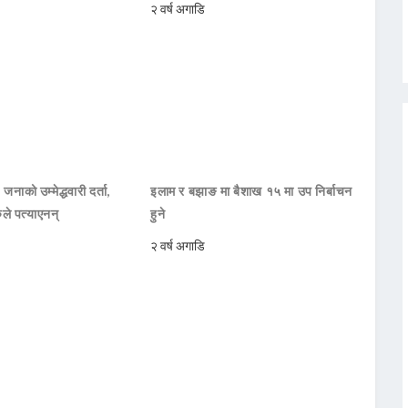
२ वर्ष अगाडि
नाको उम्मेद्धवारी दर्ता,
इलाम र बझाङ मा बैशाख १५ मा उप निर्बाचन
ले पत्याएनन्
हुने
२ वर्ष अगाडि