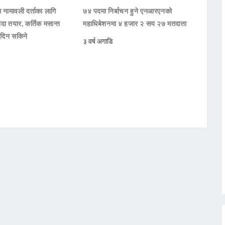
 नामावली दर्ताका लागि
७४ पदमा निर्बाचन हुने एनआरएनको
ौदा तयार, कर्तिक मसान्त
महाधिबेशनमा ४ हजार २ सय २७ मतदाता
 दिन सकिने
३ वर्ष अगाडि