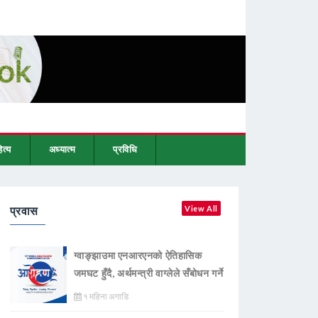
ित्य
अध्यात्म
प्रविधि
प्रवास
View All
ग्वाङ्झाउमा एनआरएनको ऐतिहासिक
जमघट हुँदै, अर्थमन्त्री वाग्लेले सँबोधन गर्ने
१ महिना अगाडि