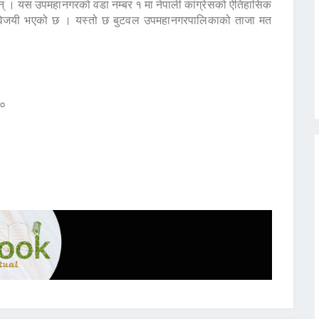
छन् । यस उपमहानगरको वडा नम्बर १ मा नेपाली कांग्रेसको ऐतिहासिक
ानल विजयी भएको छ । यस्तो छ बुटवल उपमहानगरपालिकाको ताजा मत
१०