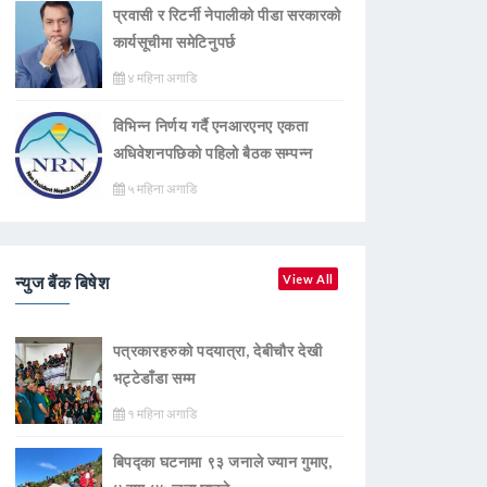
प्रवासी र रिटर्नी नेपालीको पीडा सरकारको
कार्यसूचीमा समेटिनुपर्छ
४ महिना अगाडि
विभिन्न निर्णय गर्दै एनआरएनए एकता
अधिवेशनपछिको पहिलो बैठक सम्पन्न
५ महिना अगाडि
न्युज बैंक बिषेश
View All
पत्रकारहरुको पदयात्रा, देबीचौर देखी
भट्टेडाँडा सम्म
१ महिना अगाडि
बिपद्का घटनामा ९३ जनाले ज्यान गुमाए,