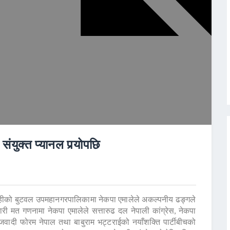
युक्त प्यानल पर्‍योपछि
ेहीको बुटवल उपमहानगरपालिकामा नेकपा एमालेले अकल्पनीय ढङ्गले
 मत गणनामा नेकपा एमालेले सत्तारुढ दल नेपाली कांग्रेस, नेकपा
माजवादी फोरम नेपाल तथा बाबुराम भट्टराईको नयाँशक्ति पार्टीबीचको