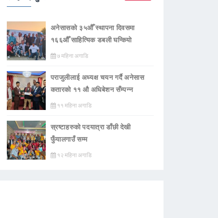
अनेसासको ३५औँ स्थापना दिवसमा
१६६औँ साहित्यिक डबली घन्कियाे
७ महिना अगाडि
पराजुलीलाई अध्यक्ष चयन गर्दै अनेसास
कतारको ११ औ अधिबेशन सँम्पन्न
११ महिना अगाडि
स्रष्टाहरुको पदयात्रा डाँछी देखी
फुँयालगाउँ सम्म
१२ महिना अगाडि