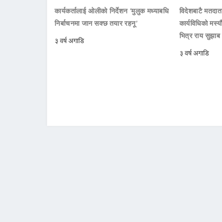
कार्यकर्तालाई ओलीको निर्देशन ‘मुलुक मध्याबधि
विदेशबाटै मतदाता
निर्बाचनमा जान सक्छ तयार रहनू’
कार्यविधिको मस्य
भित्र राय सुझाब
३ वर्ष अगाडि
३ वर्ष अगाडि