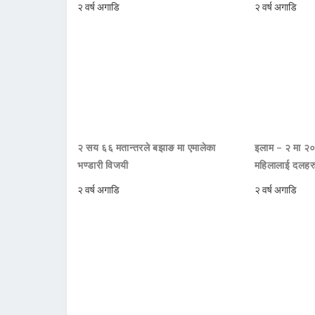
२ वर्ष अगाडि
२ वर्ष अगाडि
२ सय ६६ मतान्तरले बझाङ मा एमालेका
इलाम – २ मा २० ज
भण्डारी विजयी
महिलालाई दलहरु
२ वर्ष अगाडि
२ वर्ष अगाडि