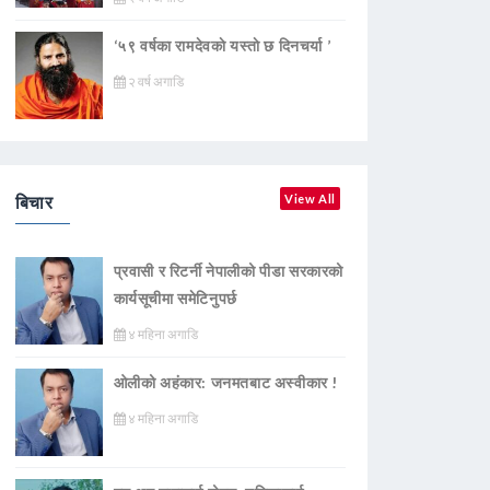
‘५९ वर्षका रामदेवकाे यस्ताे छ दिनचर्या ’
२ वर्ष अगाडि
बिचार
View All
प्रवासी र रिटर्नी नेपालीको पीडा सरकारको
कार्यसूचीमा समेटिनुपर्छ
४ महिना अगाडि
ओलीको अहंकार: जनमतबाट अस्वीकार !
४ महिना अगाडि