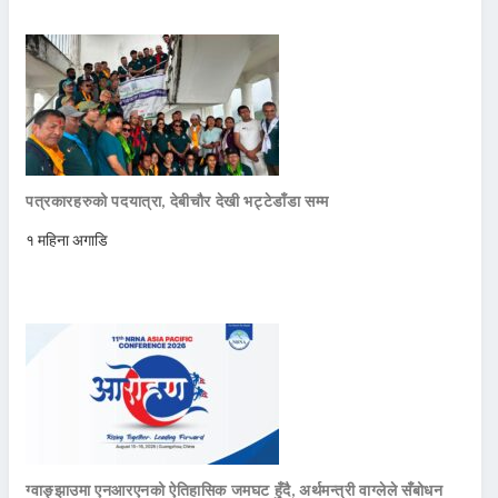
पत्रकारहरुको पदयात्रा, देबीचौर देखी भट्टेडाँडा सम्म
१ महिना अगाडि
ग्वाङ्झाउमा एनआरएनको ऐतिहासिक जमघट हुँदै, अर्थमन्त्री वाग्लेले सँबोधन