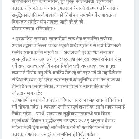
संविधानको पूर्ण कार्यान्वयन, पूर्ण प्रेस स्वतन्त्रता, श्रमजीवी
पत्रकार ऐनको कार्यान्वयन, पत्रकारिताको संस्थागत विकास र
समृद्धिका लागि भन्दै महासँघको निर्बाचन समयमै गर्ने लगायतका
बिषयहरु समेटेर घोषणापत्र जारी गरेको हो ।
घोषणापत्रमा भनिएकोछ :-
१.प्रकाशित समाचार सामग्रीको सन्दर्भमा सम्मानित सर्वोच्च
अदालतद्वारा पछिल्ला पटक भएको आदेशप्रति यस महाधिवेशनको
गम्भीर ध्यानाकर्षण भएको छ । अदालतले प्रकाशित समाचार
सामग्री हटाउन लगाउने, पुनः प्रकाशन÷प्रसारणमा समेत बन्देज
गर्ने तथा समाचारको विषयलाई फौजदारी अपराधका रुपमा मुद्दा
चलाउने निर्णय गर्नु संविधानविपरीत रहेको ठहर गर्दै यो महाधिवेशन
संविधानप्रदत्त पूर्ण प्रेस स्वतन्त्रताको सुनिश्चितता गर्न राज्यका
तीनवटै अंग कार्यपालिका, व्यवस्थापिका र न्यायपालिकासँग
जोडदार माग गर्दछ ।
२. आगामी २०८१ जेठ २६ गते नेपाल पत्रकार महासंघको निर्वाचन
गर्ने घोषणा गर्दछ । त्यसका लागि सम्पूर्ण तयारीका लागि महासंघलाई
निर्देश गर्दछ । साथै, सदस्यता शुद्धीकरणसम्बन्धी सबै विषय
महासंघको विधान र शुद्धीकरण मापदण्ड २०७९ अनुसार बैशाख
महिनाभित्रै टुंगो लगाई सार्वजनिक गर्न यो महाधिवेशन नेपाल
पत्रकार महासंघ केन्द्रीय समितिलाई निर्देश गर्दछ ।