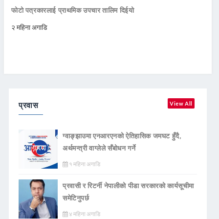
फोटो पत्रकारलाई प्राथमिक उपचार तालिम दिईयो
२ महिना अगाडि
प्रवास
View All
ग्वाङ्झाउमा एनआरएनको ऐतिहासिक जमघट हुँदै,
अर्थमन्त्री वाग्लेले सँबोधन गर्ने
१ महिना अगाडि
प्रवासी र रिटर्नी नेपालीको पीडा सरकारको कार्यसूचीमा
समेटिनुपर्छ
४ महिना अगाडि