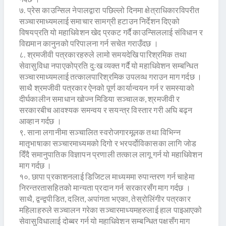
७. प्रेस काउन्सिल नेपालद्वारा पछिल्लो दिनमा क्षेत्राधिकारविपरीत
सञ्चारमाध्यमलाई समाचार सामग्री हटाउन निर्देशन दिएको
विषयप्रति यो महाधिवेशन खेद प्रकट गर्दै काउन्सिललाई संविधान र
विद्यमान कानुनको परिपालना गर्न सचेत गराउँदछ ।
८. श्रमजीवी पत्रकारहरुले लामो समयदेखि पारिश्रमिक तथा
सेवासुविधा नपाएकोप्रति दुःख व्यक्त गर्दै यो महाधिवेशन सम्बन्धित
सञ्चारमाध्यमलाई तत्कालपारिश्रमिक उपलव्ध गराउन माग गर्दछ ।
साथै श्रमजीवी पत्रकार ऐनको पूर्ण कार्यान्वयन गर्न र समस्याको
दीर्घकालीन समाधान खोज्न मिडिया सञ्चालक, श्रमजीवी र
सरकारबीच आवश्यक समन्वय र सयन्त्र विस्तार गरी अघि बढ्न
आव्हान गर्दछ ।
९. साना लगानीमा सञ्चालित स्वरोजगारमूलक तथा विभिन्न
मातृभाषाका सञ्चारमाध्यमको दिगो र भरपर्दोविकासका लागि जोड
दिँदै समानुपातिक विज्ञापन प्रणाली तत्काल लागू गर्न यो महाधिवेशन
माग गर्दछ ।
१०. छापा प्रकाशनलाई डिजिटल माध्यममा रुपान्तरण गर्न चाहेमा
निरन्तरतासहितको मान्यता प्रदान गर्न सरकारसँग माग गर्दछ ।
साथै, द्वन्द्वपीडित, दलित, अपांगता भएका, तेस्रोलिंगीर पत्रकार
महिलाहरुले सञ्चालन गरेका सञ्चारमाध्यमहरुलाई हाल पाइआएको
सेवासुविधालाई दोब्बर गर्न यो महाधिवेशन सम्बन्धित पक्षसँग माग