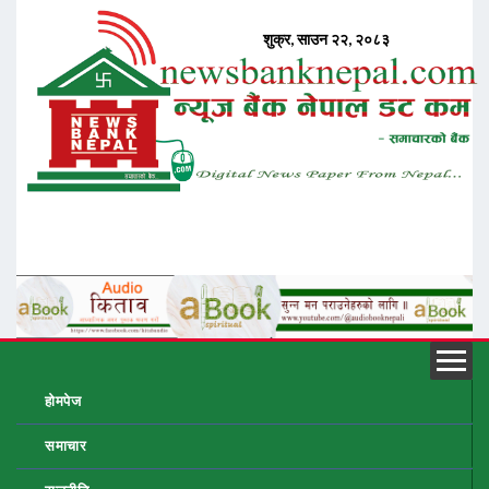
होमपेज
समाचार