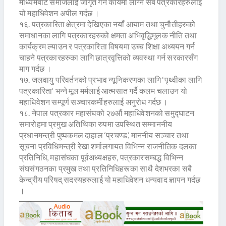
माध्यमबाट समाजलाई जागृत गर्ने कार्यमा लाग्न सबै पत्रकारहरुलाई
यो महाधिवेशन अपील गर्दछ ।
१६. पत्रकारिता क्षेत्रमा देखिएका नयाँ आयाम तथा चुनौतीहरुको
समाधानका लागि पत्रकारहरुको क्षमता अभिवृद्धिमूलक नीति तथा
कार्यक्रम ल्याउन र पत्रकारिता विषयमा उच्च शिक्षा अध्ययन गर्न
चाहने पत्रकारहरुका लागि छात्रवृत्तिको व्यवस्था गर्न सरकारसँग
माग गर्दछ ।
१७. जलवायु परिवर्तनको प्रभाव न्यूनिकरणका लागि ‘पृथ्वीका लागि
पत्रकारिता‘ भन्ने मूल मर्मलाई आत्मसात गर्दै कलम चलाउन यो
महाधिवेशन सम्पूर्ण सञ्चारकर्मीहरुलाई अनुरोध गर्दछ ।
१८. नेपाल पत्रकार महासंघको २७औं महाधिवेशनको समुद्घाटन
समारोहमा प्रमुख अतिथिका रुपमा उपस्थित सम्माननीय
प्रधानमन्त्री पुष्पकमल दाहाल ‘प्रचण्ड’, माननीय सञ्चार तथा
सूचना प्रविधिमन्त्री रेखा शर्मालगायत विभिन्न राजनीतिक दलका
प्रतिनिधि, महासंघका पूर्वअध्यक्षहरु, पत्रकारसम्बद्ध विभिन्न
संघसंगठनका प्रमुख तथा प्रतिनिधिहरूका साथै देशभरका सबै
केन्द्रीय परिषद् सदस्यहरुलाई यो महाधिवेशन धन्यवाद ज्ञापन गर्दछ
।