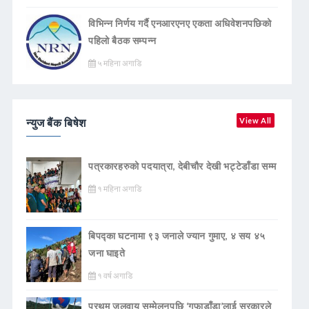
विभिन्न निर्णय गर्दै एनआरएनए एकता अधिवेशनपछिको
पहिलो बैठक सम्पन्न
५ महिना अगाडि
न्युज बैंक बिषेश
View All
पत्रकारहरुको पदयात्रा, देबीचौर देखी भट्टेडाँडा सम्म
१ महिना अगाडि
बिपद्का घटनामा ९३ जनाले ज्यान गुमाए, ४ सय ४५
जना घाइते
१ वर्ष अगाडि
प्रथम जलवायु सम्मेलनपछि ‘गुफाडाँडा’लाई सरकारले