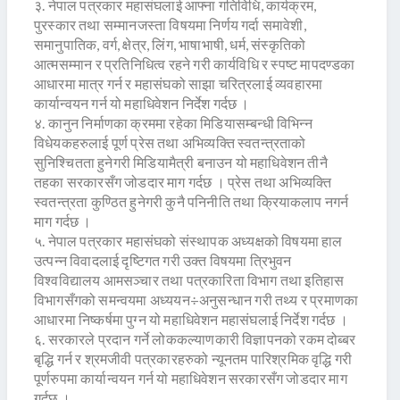
३. नेपाल पत्रकार महासंघलाई आफ्ना गतिविधि, कार्यक्रम,
पुरस्कार तथा सम्मानजस्ता विषयमा निर्णय गर्दा समावेशी,
समानुपातिक, वर्ग, क्षेत्र, लिंग, भाषाभाषी, धर्म, संस्कृतिको
आत्मसम्मान र प्रतिनिधित्व रहने गरी कार्यविधि र स्पष्ट मापदण्डका
आधारमा मात्र गर्न र महासंघको साझा चरित्रलाई व्यवहारमा
कार्यान्वयन गर्न यो महाधिवेशन निर्देश गर्दछ ।
४. कानुन निर्माणका क्रममा रहेका मिडियासम्बन्धी विभिन्न
विधेयकहरुलाई पूर्ण प्रेस तथा अभिव्यक्ति स्वतन्त्रताको
सुनिश्चितता हुनेगरी मिडियामैत्री बनाउन यो महाधिवेशन तीनै
तहका सरकारसँग जोडदार माग गर्दछ । प्रेस तथा अभिव्यक्ति
स्वतन्त्रता कुण्ठित हुनेगरी कुनै पनिनीति तथा क्रियाकलाप नगर्न
माग गर्दछ ।
५. नेपाल पत्रकार महासंघको संस्थापक अध्यक्षको विषयमा हाल
उत्पन्न विवादलाई दृष्टिगत गरी उक्त विषयमा त्रिभुवन
विश्वविद्यालय आमसञ्चार तथा पत्रकारिता विभाग तथा इतिहास
विभागसँगको समन्वयमा अध्ययन÷अनुसन्धान गरी तथ्य र प्रमाणका
आधारमा निष्कर्षमा पुग्न यो महाधिवेशन महासंघलाई निर्देश गर्दछ ।
६. सरकारले प्रदान गर्ने लोककल्याणकारी विज्ञापनको रकम दोब्बर
बृद्धि गर्न र श्रमजीवी पत्रकारहरुको न्यूनतम पारिश्रमिक वृद्धि गरी
पूर्णरुपमा कार्यान्वयन गर्न यो महाधिवेशन सरकारसँग जोडदार माग
गर्दछ ।