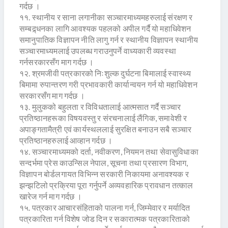
गर्दछ ।
११. स्थानीय र साना लगानीका सञ्चारमाध्यमहरुलाई संरक्षण र
सम्बद्र्धनका लागि आवश्यक पहलको अपील गर्दै यो महाधिवेशन
समानुपातिक विज्ञापन नीति लागु गर्न र स्थानीय विज्ञापन स्थानीय
सञ्चारमाध्यमलाई उपलब्ध गराउनुपर्ने वाध्यकारी व्यवस्था
गर्नसरकारसँग माग गर्दछ ।
१२. श्रमजीवी पत्रकारको निःशुल्क दुर्घटना बिमालाई स्वास्थ्य
बिमामा रुपान्तरण गरी प्रभावकारी कार्यान्वयन गर्न यो महाधिवेशन
सरकारसँग माग गर्दछ ।
१३. मुलुकको बहुलता र विविधतालाई आत्मसात गर्दै सञ्चार
प्रतिष्ठानहरूका विषयवस्तु र संरचनालाई लैंगिक, समावेशी र
अपाङ्गतामैत्री एवं कार्यस्थललाई सुरक्षित बनाउन सबै सञ्चार
प्रतिष्ठानहरुलाई आव्हान गर्दछ ।
१४. सञ्चारमाध्यमको दर्ता, नवीकरण, नियमन तथा सेवासुविधाका
सन्दर्भमा प्रेस काउन्सिल नेपाल, सूचना तथा प्रसारण विभाग,
विज्ञापन बोर्डलगायत विभिन्न सरकारी निकायमा अनावश्यक र
झन्झटिलो प्रक्रिया पूरा गर्नुपर्ने अव्यवहारिक प्रावधान तत्काल
खारेज गर्न माग गर्दछ ।
१५. पत्रकार आचारसंहिताको पालना गर्न, जिम्मेवार र मर्यादित
पत्रकारिता गर्न विशेष जोड दिन र सकारात्मक पत्रकारिताको