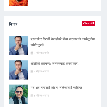
बिचार
View All
प्रवासी र रिटर्नी नेपालीको पीडा सरकारको कार्यसूचीमा
समेटिनुपर्छ
४ महिना अगाडि
ओलीको अहंकार: जनमतबाट अस्वीकार !
५ महिना अगाडि
मत अब नारालाई होइन, नतिजालाई चाहिन्छ
७ महिना अगाडि