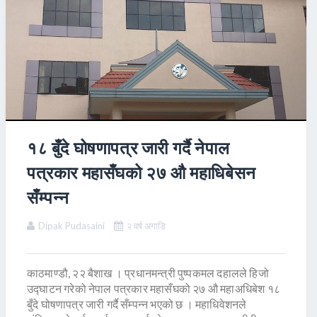
१८ बुँदे घोषणापत्र जारी गर्दै नेपाल
पत्रकार महासँघको २७ औ महाधिबेसन
सँम्पन्न
Dipak Pudasaini
२ वर्ष अगाडि
काठमाण्डौ, २२ बैशाख । प्रधानमन्त्री पुष्पकमल दहालले हिजो
उद्घाटन गरेको नेपाल पत्रकार महासँघको २७ औ महाअधिबेश १८
बुँदे घोषणापत्र जारी गर्दै सँम्पन्न भएको छ । महाधिवेशनले