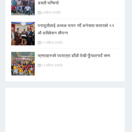
डबली घन्कियाे
७ महिना अगाडि
पराजुलीलाई अध्यक्ष चयन गर्दै अनेसास कतारको ११
औ अधिबेशन सँम्पन्न
११ महिना अगाडि
स्रष्टाहरुको पदयात्रा डाँछी देखी फुँयालगाउँ सम्म
१२ महिना अगाडि