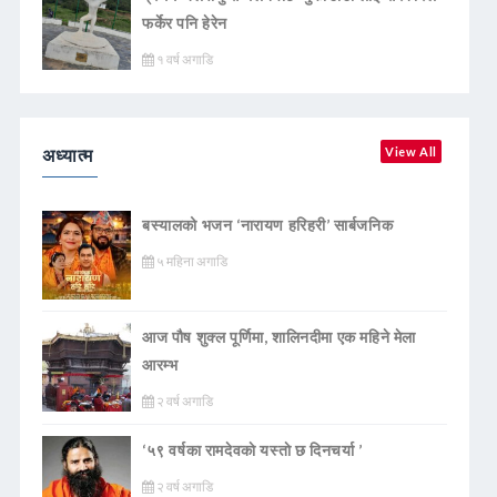
फर्केर पनि हेरेन
१ वर्ष अगाडि
अध्यात्म
View All
बस्यालको भजन ‘नारायण हरिहरी’ सार्बजनिक
५ महिना अगाडि
आज पौष शुक्ल पूर्णिमा, शालिनदीमा एक महिने मेला
आरम्भ
२ वर्ष अगाडि
‘५९ वर्षका रामदेवकाे यस्ताे छ दिनचर्या ’
२ वर्ष अगाडि