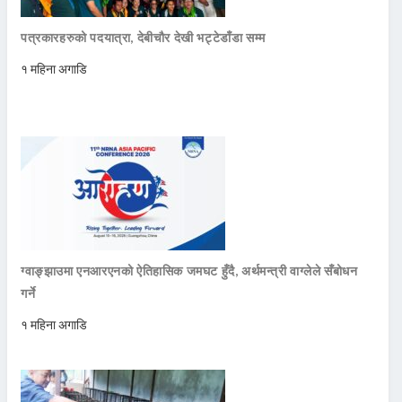
पत्रकारहरुको पदयात्रा, देबीचौर देखी भट्टेडाँडा सम्म
१ महिना अगाडि
ग्वाङ्झाउमा एनआरएनको ऐतिहासिक जमघट हुँदै, अर्थमन्त्री वाग्लेले सँबोधन
गर्ने
१ महिना अगाडि