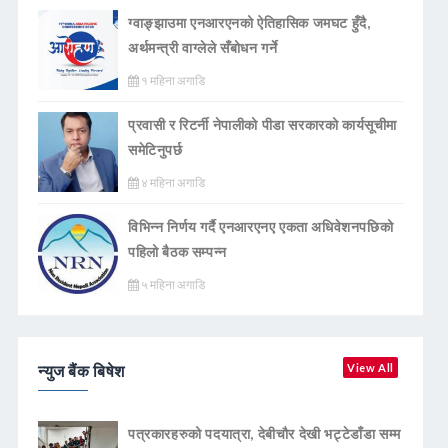
ग्वाङ्झाउमा एनआरएनको ऐतिहासिक जमघट हुँदै,
अर्थमन्त्री वाग्लेले सँबोधन गर्ने
१ महिना अगाडि
प्रवासी र रिटर्नी नेपालीको पीडा सरकारको कार्यसूचीमा
समेटिनुपर्छ
४ महिना अगाडि
विभिन्न निर्णय गर्दै एनआरएनए एकता अधिवेशनपछिको
पहिलो बैठक सम्पन्न
५ महिना अगाडि
न्युज बैंक बिषेश
View All
पत्रकारहरुको पदयात्रा, देबीचौर देखी भट्टेडाँडा सम्म