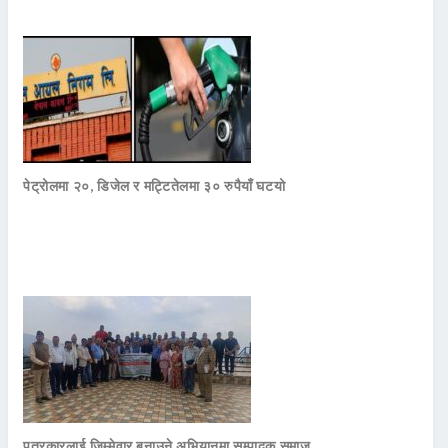
पेट्रोलमा २०, डिजेल र मट्टितेलमा ३० रुपैयाँ घटयो
पत्रकारलाई जिम्मेवार बनाउने अभियानमा सम्पादक समाज