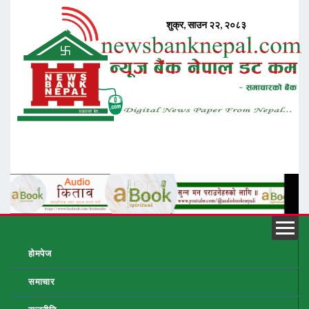
होमपेज
समाचार