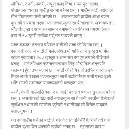
लौनिया, रुपनी, पकरी, रम्पुरा मलहनिया, मधवापुर भारदह,
पोर्ताहालगायतका गाउँ डुबानमा परेका छन् । गाउँमा बाढी पसेकाले
तीन फिटसम्म पानी जमेको छ । अकस्मात्को बाढीले आधा दर्जन
फुसको संरचना भएका घर भत्काउनुका साथै खाद्यान्न, लत्ताकपडा,
भाँडाकँुडा र अन्य सरसामान बगाएको राजविराज नगरपालिका
वडा नं १० डुमरी गाउँका पर्शुराम यादवले बताए ।
उक्त वडाका डेढसय परिवार बाढीको उच्च जोखिममा छन् ।
एक्कासी आएको बाढीले मलेठस्थित मो यासिनको कुखुरा फार्ममा
रहेका एकहजार २०० कुखुरा र अन्नपात बगाएर लगेको पीडितले
बताए । मलेठस्थित गजेन्द्रनारायण सिंह औद्योगिक क्षेत्रपनि
जलमग्न हुँदा ठप्प भएको छ । बाढी औद्योगिक क्षेत्रभित्र पस्दा २०
मिटर लामो पर्खाल भत्काउनुका साथै उद्योगभित्र पानी पस्दा ठूलो
क्षति भएको उद्योगका सञ्चालकले बताएका छन् ।
यस्तै, रुपनी गाउँपालिका– २ मा बाढी पस्दा १०० घर डुबानमा परेका
छन् । स्थानीयको खेतबारी बगाउनुका साथै पानी बस्तीमा छिरेकाले
सुरक्षित स्थानको खोजीमा जुटेको स्थानीयवासी दिनेश यादवले
बताउनुभयो ।
गत वर्ष गाउँमा पसेको बाढीले गरेको क्षति नबिर्सँदै फेरि यो वर्ष पनि
बाढीले दुःख दिन थालेको उहाँको भनाइ छ । त्रासका कारण