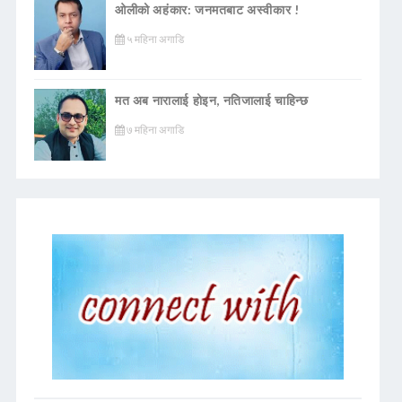
ओलीको अहंकार: जनमतबाट अस्वीकार !
५ महिना अगाडि
मत अब नारालाई होइन, नतिजालाई चाहिन्छ
७ महिना अगाडि