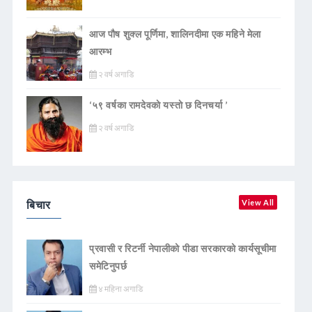
आज पौष शुक्ल पूर्णिमा, शालिनदीमा एक महिने मेला
आरम्भ
२ वर्ष अगाडि
‘५९ वर्षका रामदेवकाे यस्ताे छ दिनचर्या ’
२ वर्ष अगाडि
बिचार
View All
प्रवासी र रिटर्नी नेपालीको पीडा सरकारको कार्यसूचीमा
समेटिनुपर्छ
४ महिना अगाडि