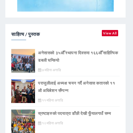
साहित्य / पुस्तक
View All
अनेसासको ३५औँ स्थापना दिवसमा १६६औँ साहित्यिक
डबली घन्कियाे
७ महिना अगाडि
पराजुलीलाई अध्यक्ष चयन गर्दै अनेसास कतारको ११
औ अधिबेशन सँम्पन्न
११ महिना अगाडि
स्रष्टाहरुको पदयात्रा डाँछी देखी फुँयालगाउँ सम्म
१२ महिना अगाडि