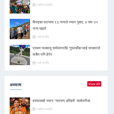
१ महिना अगाडि
बिपद्का घटनामा ९३ जनाले ज्यान गुमाए, ४ सय ४५
जना घाइते
१ वर्ष अगाडि
प्रथम जलवायु सम्मेलनपछि ‘गुफाडाँडा’लाई सरकारले
फर्केर पनि हेरेन
१ वर्ष अगाडि
अध्यात्म
View All
बस्यालको भजन ‘नारायण हरिहरी’ सार्बजनिक
५ महिना अगाडि