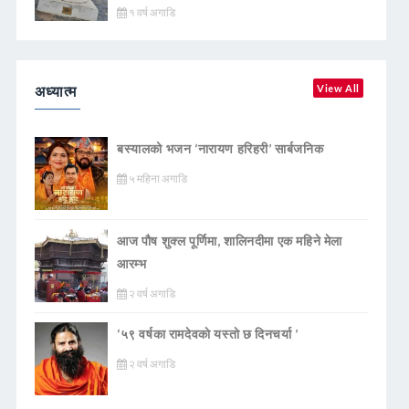
१ वर्ष अगाडि
अध्यात्म
View All
बस्यालको भजन ‘नारायण हरिहरी’ सार्बजनिक
५ महिना अगाडि
आज पौष शुक्ल पूर्णिमा, शालिनदीमा एक महिने मेला
आरम्भ
२ वर्ष अगाडि
‘५९ वर्षका रामदेवकाे यस्ताे छ दिनचर्या ’
२ वर्ष अगाडि