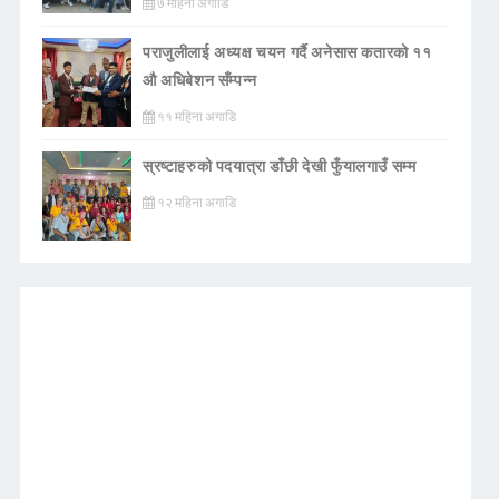
७ महिना अगाडि
पराजुलीलाई अध्यक्ष चयन गर्दै अनेसास कतारको ११
औ अधिबेशन सँम्पन्न
११ महिना अगाडि
स्रष्टाहरुको पदयात्रा डाँछी देखी फुँयालगाउँ सम्म
१२ महिना अगाडि