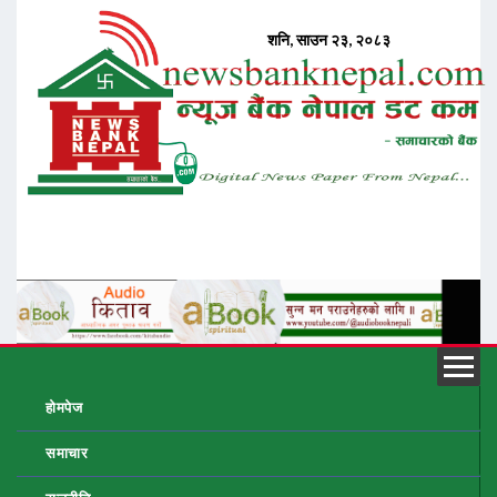
होमपेज
समाचार