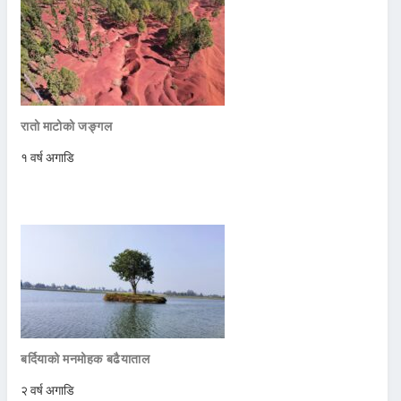
रातो माटोको जङ्गल
१ वर्ष अगाडि
बर्दियाको मनमोहक बढैयाताल
२ वर्ष अगाडि