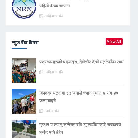
पहिलो बैठक सम्पन्न
५ महिना अगाडि
न्युज बैंक बिषेश
View All
पत्रकारहरुको पदयात्रा, देबीचौर देखी भट्टेडाँडा सम्म
१ महिना अगाडि
बिपद्का घटनामा ९३ जनाले ज्यान गुमाए, ४ सय ४५
जना घाइते
१ वर्ष अगाडि
प्रथम जलवायु सम्मेलनपछि ‘गुफाडाँडा’लाई सरकारले
फर्केर पनि हेरेन