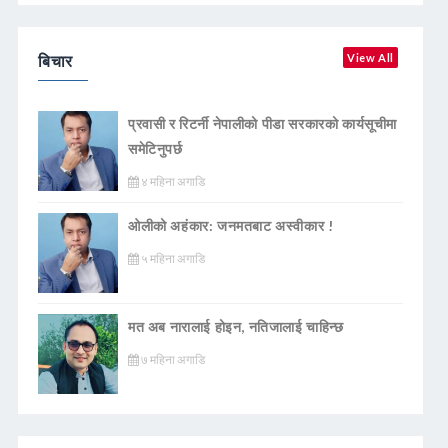
बिचार
View All
प्रवासी र रिटर्नी नेपालीको पीडा सरकारको कार्यसूचीमा
समेटिनुपर्छ
४ महिना अगाडि
ओलीको अहंकार: जनमतबाट अस्वीकार !
५ महिना अगाडि
मत अब नारालाई होइन, नतिजालाई चाहिन्छ
७ महिना अगाडि