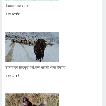
देवघाटमा मकर स्नान
२ वर्ष अगाडि
उपत्यकामा छिटफुट वर्षा,उच्च पहाडी भेगमा हिमपात
३ वर्ष अगाडि