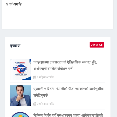
४ वर्ष अगाडि
प्रवास
View All
ग्वाङ्झाउमा एनआरएनको ऐतिहासिक जमघट हुँदै,
अर्थमन्त्री वाग्लेले सँबोधन गर्ने
१ महिना अगाडि
प्रवासी र रिटर्नी नेपालीको पीडा सरकारको कार्यसूचीमा
समेटिनुपर्छ
४ महिना अगाडि
विभिन्न निर्णय गर्दै एनआरएनए एकता अधिवेशनपछिको