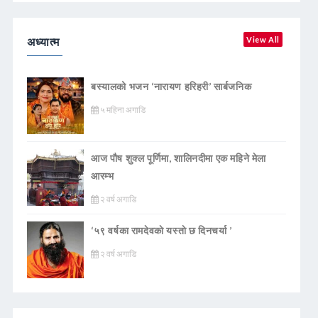
अध्यात्म
View All
बस्यालको भजन ‘नारायण हरिहरी’ सार्बजनिक
५ महिना अगाडि
आज पौष शुक्ल पूर्णिमा, शालिनदीमा एक महिने मेला
आरम्भ
२ वर्ष अगाडि
‘५९ वर्षका रामदेवकाे यस्ताे छ दिनचर्या ’
२ वर्ष अगाडि