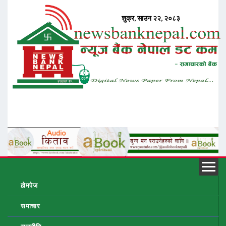
होमपेज
समाचार