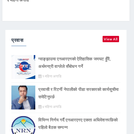
प्रवास
View All
ग्वाङ्झाउमा एनआरएनको ऐतिहासिक जमघट हुँदै,
अर्थमन्त्री वाग्लेले सँबोधन गर्ने
१ महिना अगाडि
प्रवासी र रिटर्नी नेपालीको पीडा सरकारको कार्यसूचीमा
समेटिनुपर्छ
४ महिना अगाडि
विभिन्न निर्णय गर्दै एनआरएनए एकता अधिवेशनपछिको
पहिलो बैठक सम्पन्न