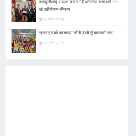
पराजुलीलाई अध्यक्ष चयन गर्दै अनेसास कतारको ११
औ अधिबेशन सँम्पन्न
११ महिना अगाडि
स्रष्टाहरुको पदयात्रा डाँछी देखी फुँयालगाउँ सम्म
१२ महिना अगाडि