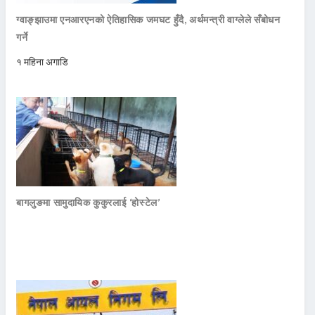
ग्वाङ्झाउमा एनआरएनको ऐतिहासिक जमघट हुँदै, अर्थमन्त्री वाग्लेले सँबोधन
गर्ने
१ महिना अगाडि
बागलुङमा सामुदायिक कुकुरलाई ‘होस्टेल’