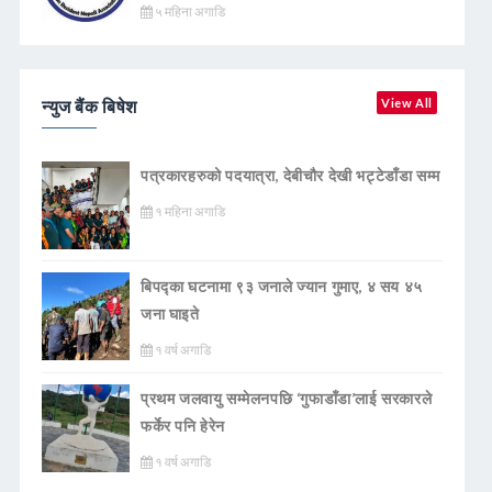
५ महिना अगाडि
न्युज बैंक बिषेश
View All
पत्रकारहरुको पदयात्रा, देबीचौर देखी भट्टेडाँडा सम्म
१ महिना अगाडि
बिपद्का घटनामा ९३ जनाले ज्यान गुमाए, ४ सय ४५
जना घाइते
१ वर्ष अगाडि
प्रथम जलवायु सम्मेलनपछि ‘गुफाडाँडा’लाई सरकारले
फर्केर पनि हेरेन
१ वर्ष अगाडि