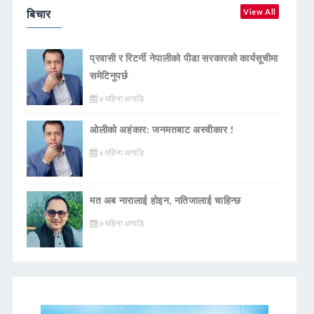
बिचार
View All
प्रवासी र रिटर्नी नेपालीको पीडा सरकारको कार्यसूचीमा
समेटिनुपर्छ
४ महिना अगाडि
ओलीको अहंकार: जनमतबाट अस्वीकार !
४ महिना अगाडि
मत अब नारालाई होइन, नतिजालाई चाहिन्छ
७ महिना अगाडि