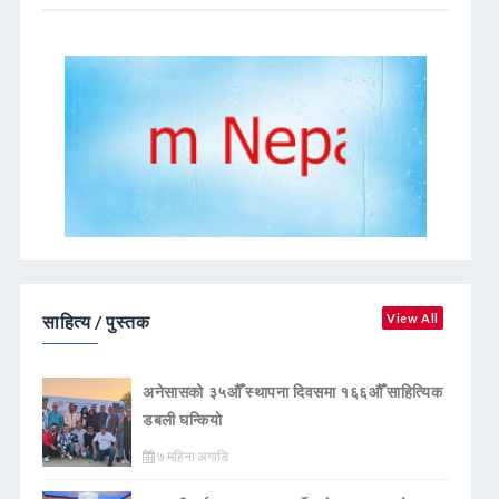
साहित्य / पुस्तक
View All
अनेसासको ३५औँ स्थापना दिवसमा १६६औँ साहित्यिक
डबली घन्कियाे
७ महिना अगाडि