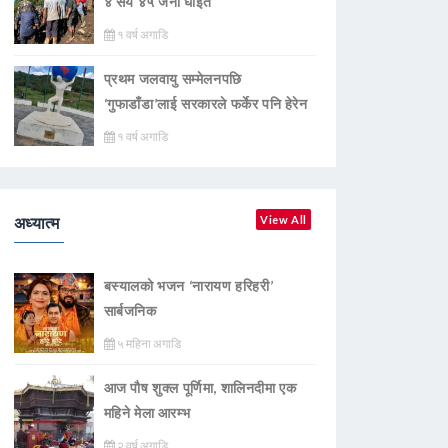
४ सय ४५ जना घाइते
१ वर्ष अगाडि
प्रथम जलवायु सम्मेलनपछि
‘गुफाडाँडा’लाई सरकारले फर्केर पनि हेरेन
१ वर्ष अगाडि
अध्यात्म
View All
बस्यालको भजन ‘नारायण हरिहरी’
सार्बजनिक
५ महिना अगाडि
आज पौष शुक्ल पूर्णिमा, शालिनदीमा एक
महिने मेला आरम्भ
२ वर्ष अगाडि