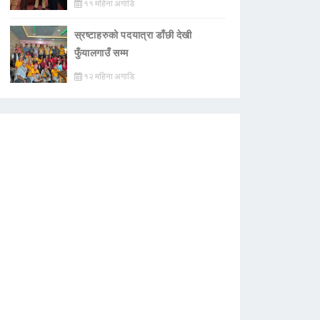
११ महिना अगाडि
स्रष्टाहरुको पदयात्रा डाँछी देखी
फुँयालगाउँ सम्म
१२ महिना अगाडि