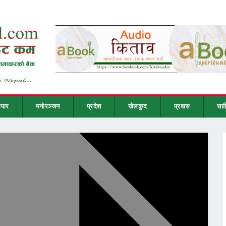
ापार
मनोरञ्जन
प्रदेश
खेलकुद
प्रवास
साह