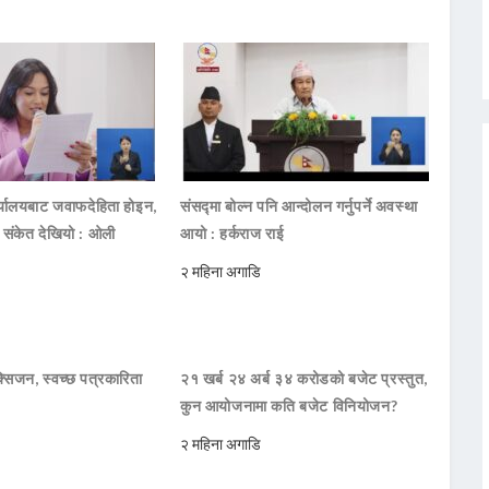
ार्यालयबाट जवाफदेहिता होइन,
संसद्मा बोल्न पनि आन्दोलन गर्नुपर्ने अवस्था
ो संकेत देखियो : ओली
आयो : हर्कराज राई
२ महिना अगाडि
सिजन, स्वच्छ पत्रकारिता
२१ खर्ब २४ अर्ब ३४ करोडको बजेट प्रस्तुत,
कुन आयोजनामा कति बजेट विनियोजन?
२ महिना अगाडि