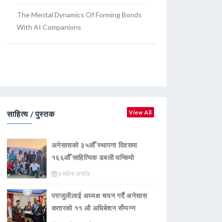
The Mental Dynamics Of Forming Bonds
With AI Companions
साहित्य / पुस्तक
View All
अनेसासको ३५औँ स्थापना दिवसमा
१६६औँ साहित्यिक डबली घन्कियाे
७ महिना अगाडि
पराजुलीलाई अध्यक्ष चयन गर्दै अनेसास
कतारको ११ औ अधिबेशन सँम्पन्न