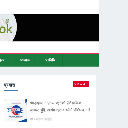
ित्य
अध्यात्म
प्रविधि
प्रवास
View All
ग्वाङ्झाउमा एनआरएनको ऐतिहासिक
जमघट हुँदै, अर्थमन्त्री वाग्लेले सँबोधन गर्ने
१ महिना अगाडि