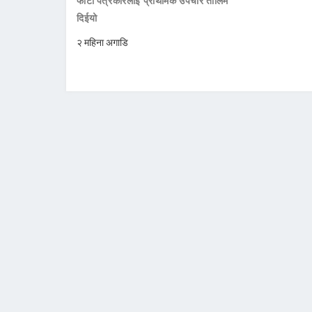
फोटो पत्रकारलाई प्राथमिक उपचार तालिम
दिईयो
२ महिना अगाडि