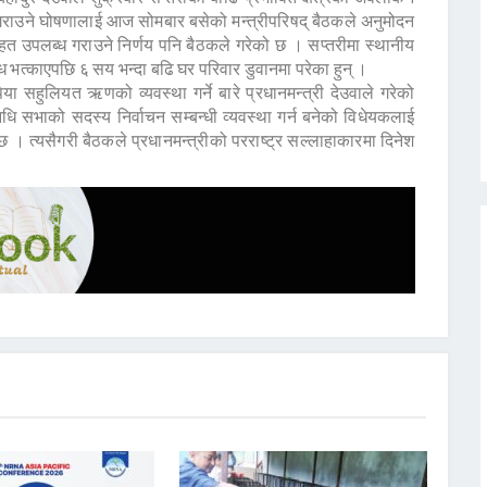
गराउने घोषणालाई आज सोमबार बसेको मन्त्रीपरिषद् बैठकले अनुमोदन
हत उपलब्ध गराउने निर्णय पनि बैठकले गरेको छ । सप्तरीमा स्थानीय
 भत्काएपछि ६ सय भन्दा बढि घर परिवार डुवानमा परेका हुन् ।
ा सहुलियत ऋणको व्यवस्था गर्ने बारे प्रधानमन्त्री देउवाले गरेको
धि सभाको सदस्य निर्वाचन सम्बन्धी व्यवस्था गर्न बनेको विधेयकलाई
 छ । त्यसैगरी बैठकले प्रधानमन्त्रीको परराष्ट्र सल्लाहाकारमा दिनेश