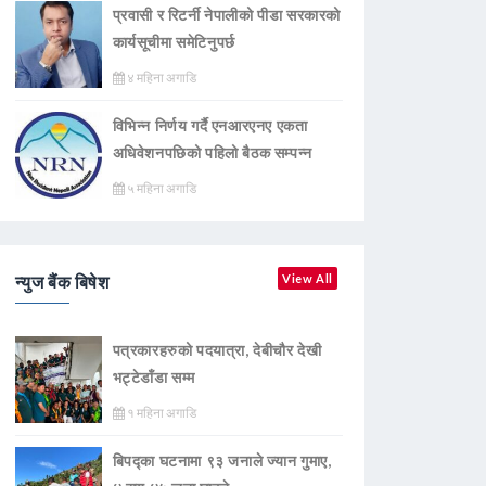
प्रवासी र रिटर्नी नेपालीको पीडा सरकारको
कार्यसूचीमा समेटिनुपर्छ
४ महिना अगाडि
विभिन्न निर्णय गर्दै एनआरएनए एकता
अधिवेशनपछिको पहिलो बैठक सम्पन्न
५ महिना अगाडि
न्युज बैंक बिषेश
View All
पत्रकारहरुको पदयात्रा, देबीचौर देखी
भट्टेडाँडा सम्म
१ महिना अगाडि
बिपद्का घटनामा ९३ जनाले ज्यान गुमाए,