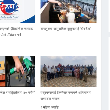
नआरएनको ऐतिहासिक जमघट
बागलुङमा सामुदायिक कुकुरलाई ‘होस्टेल’
ाग्लेले सँबोधन गर्ने
जेल र मट्टितेलमा ३० रुपैयाँ
पत्रकारलाई जिम्मेवार बनाउने अभियानमा
सम्पादक समाज
२ महिना अगाडि