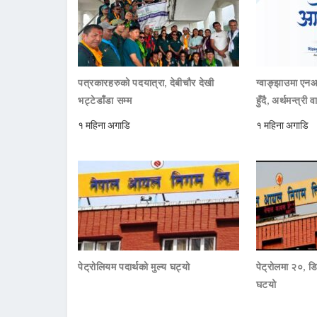
पत्रकारहरुको पदयात्रा, देबीचौर देखी
ग्वाङ्झाउमा ए
भट्टेडाँडा सम्म
हुँदै, अर्थमन्त्री व
१ महिना अगाडि
१ महिना अगाडि
पेट्रोलियम पदार्थको मुल्य घट्यो
पेट्रोलमा २०, डि
घटयो