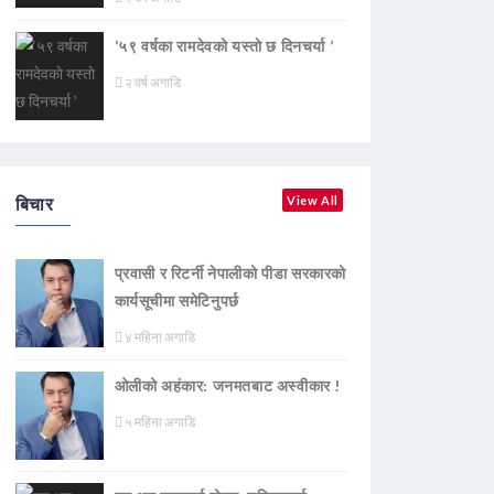
‘५९ वर्षका रामदेवकाे यस्ताे छ दिनचर्या ’
२ वर्ष अगाडि
बिचार
View All
प्रवासी र रिटर्नी नेपालीको पीडा सरकारको
कार्यसूचीमा समेटिनुपर्छ
४ महिना अगाडि
ओलीको अहंकार: जनमतबाट अस्वीकार !
५ महिना अगाडि