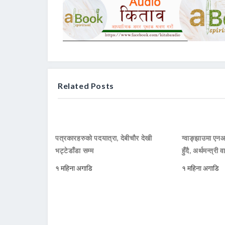
Related Posts
पत्रकारहरुको पदयात्रा, देबीचौर देखी
ग्वाङ्झाउमा ए
भट्टेडाँडा सम्म
हुँदै, अर्थमन्त्री व
१ महिना अगाडि
१ महिना अगाडि