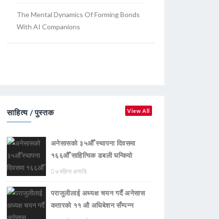
The Mental Dynamics Of Forming Bonds
With AI Companions
साहित्य / पुस्तक
View All
अनेसासको ३५औँ स्थापना दिवसमा
१६६औँ साहित्यिक डबली घन्कियाे
७ महिना अगाडि
पराजुलीलाई अध्यक्ष चयन गर्दै अनेसास
कतारको ११ औ अधिबेशन सँम्पन्न