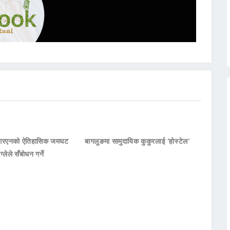
नआरएनको ऐतिहासिक जमघट
बागलुङमा सामुदायिक कुकुरलाई ‘होस्टेल’
ाग्लेले सँबोधन गर्ने