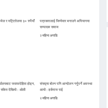
जेल र मट्टितेलमा ३० रुपैयाँ
पत्रकारलाई जिम्मेवार बनाउने अभियानमा
सम्पादक समाज
२ महिना अगाडि
ार्यालयबाट जवाफदेहिता होइन,
संसद्मा बोल्न पनि आन्दोलन गर्नुपर्ने अवस्था
ो संकेत देखियो : ओली
आयो : हर्कराज राई
२ महिना अगाडि