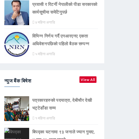
प्रवासी र रिटर्नी नेपालीको पीडा सरकारको
कार्यसूचीमा समेटिनुपर्छ
४ महिना अगाडि
विभिन्न निर्णय गर्दै एनआरएनए एकता
अधिवेशनपछिको पहिलो बैठक सम्पन्न
५ महिना अगाडि
न्युज बैंक बिषेश
View All
पत्रकारहरुको पदयात्रा, देबीचौर देखी
भट्टेडाँडा सम्म
१ महिना अगाडि
बिपद्का घटनामा ९३ जनाले ज्यान गुमाए,