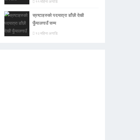
११ महिना अगाडि
स्रष्टाहरुको पदयात्रा डाँछी देखी
फुँयालगाउँ सम्म
१२ महिना अगाडि