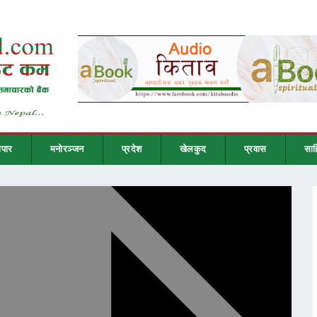
ापार
मनोरञ्जन
प्रदेश
खेलकुद
प्रवास
साह