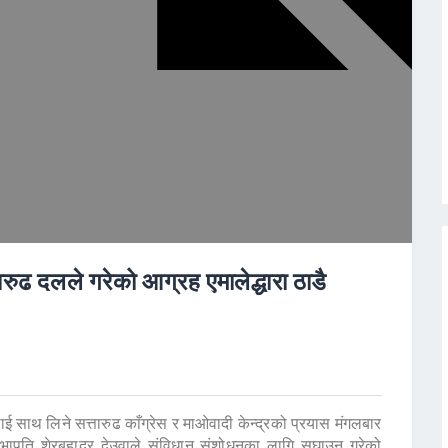
ुढ दलले गरेको आग्रह एमालेद्धारा ठाडै
साथ लिने सत्तारुढ काँग्रेस र माओवादी केन्द्रको प्रयास मंगलबार
भापति शेरबहादुर देउवाले संविधान संशोधनका लागि सघाउन गरेको