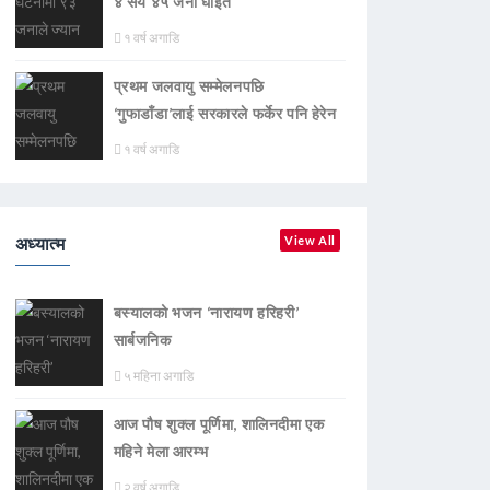
४ सय ४५ जना घाइते
१ वर्ष अगाडि
प्रथम जलवायु सम्मेलनपछि
‘गुफाडाँडा’लाई सरकारले फर्केर पनि हेरेन
१ वर्ष अगाडि
अध्यात्म
View All
बस्यालको भजन ‘नारायण हरिहरी’
सार्बजनिक
५ महिना अगाडि
आज पौष शुक्ल पूर्णिमा, शालिनदीमा एक
महिने मेला आरम्भ
२ वर्ष अगाडि