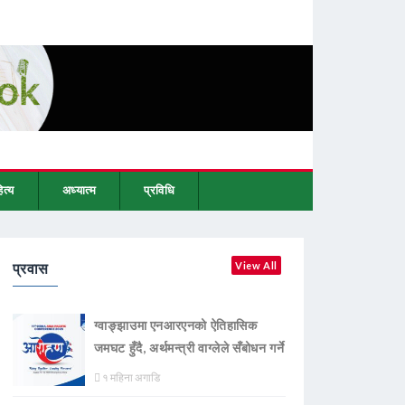
ित्य
अध्यात्म
प्रविधि
प्रवास
View All
ग्वाङ्झाउमा एनआरएनको ऐतिहासिक
जमघट हुँदै, अर्थमन्त्री वाग्लेले सँबोधन गर्ने
१ महिना अगाडि