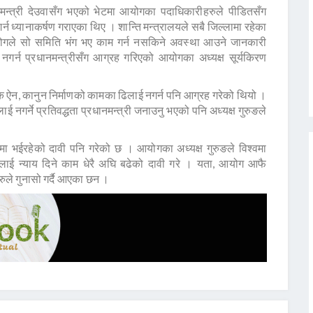
ानमन्त्री देउवासँग भएको भेटमा आयोगका पदाधिकारीहरुले पीडितसँग
 नगर्न ध्यानाकर्षण गराएका थिए । शान्ति मन्त्रालयले सबै जिल्लामा रहेका
योगले सो समिति भंग भए काम गर्न नसकिने अवस्था आउने जानकारी
 नगर्न प्रधानमन्त्रीसँग आग्रह गरिएको आयोगका अध्यक्ष सूर्यकिरण
क ऐन, कानुन निर्माणको कामका ढिलाई नगर्न पनि आग्रह गरेको थियो ।
नगर्ने प्रतिवद्धता प्रधानमन्त्री जनाउनु भएको पनि अध्यक्ष गुरुङले
 भईरहेको दावी पनि गरेको छ । आयोगका अध्यक्ष गुरुङले विश्वमा
डितलाई न्याय दिने काम धेरै अघि बढेको दावी गरे । यता, आयोग आफै
ुले गुनासो गर्दै आएका छन ।