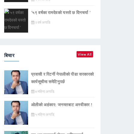
‘५९ वर्षका रामदेवकाे यस्ताे छ दिनचर्या ’
२ वर्ष अगाडि
बिचार
View All
प्रवासी र रिटर्नी नेपालीको पीडा सरकारको
कार्यसूचीमा समेटिनुपर्छ
४ महिना अगाडि
ओलीको अहंकार: जनमतबाट अस्वीकार !
५ महिना अगाडि