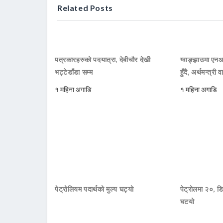
Related Posts
पत्रकारहरुको पदयात्रा, देबीचौर देखी
ग्वाङ्झाउमा ए
भट्टेडाँडा सम्म
हुँदै, अर्थमन्त्री व
१ महिना अगाडि
१ महिना अगाडि
पेट्रोलियम पदार्थको मुल्य घट्यो
पेट्रोलमा २०, डि
घटयो