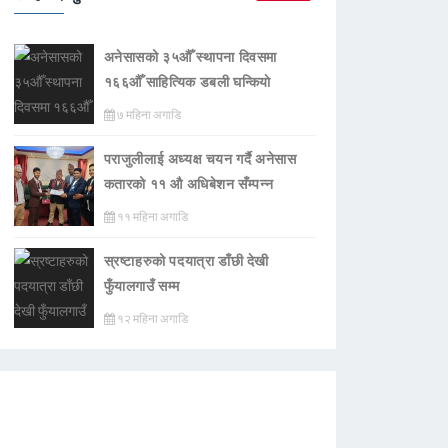
अनेसासको ३५औँ स्थापना दिवसमा
१६६औँ साहित्यिक डबली घन्कियाे
७ महिना अगाडि
पराजुलीलाई अध्यक्ष चयन गर्दै अनेसास
कतारको ११ औ अधिबेशन सँम्पन्न
११ महिना अगाडि
स्रष्टाहरुको पदयात्रा डाँछी देखी
फुँयालगाउँ सम्म
१२ महिना अगाडि