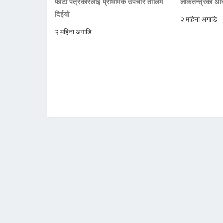
फोटो पत्रकारलाई प्राथमिक उपचार तालिम
लोकतन्त्रको अक्
दिईयो
२ महिना अगाडि
२ महिना अगाडि