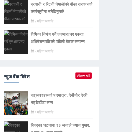
प्रवासी र रिटर्नी नेपालीको पीडा सरकारको
कार्यसूचीमा समेटिनुपर्छ
४ महिना अगाडि
विभिन्न निर्णय गर्दै एनआरएनए एकता
अधिवेशनपछिको पहिलो बैठक सम्पन्न
५ महिना अगाडि
न्युज बैंक बिषेश
View All
पत्रकारहरुको पदयात्रा, देबीचौर देखी
भट्टेडाँडा सम्म
१ महिना अगाडि
बिपद्का घटनामा ९३ जनाले ज्यान गुमाए,