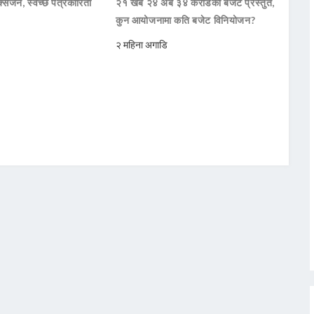
सिजन, स्वच्छ पत्रकारिता
२१ खर्ब २४ अर्ब ३४ करोडको बजेट प्रस्तुत,
कुन आयोजनामा कति बजेट विनियोजन?
२ महिना अगाडि