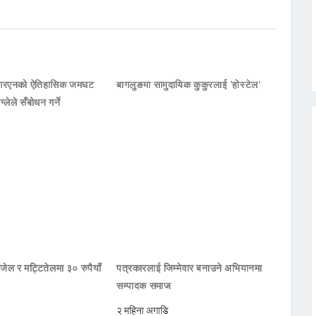
नआरएनको ऐतिहासिक जमघट
बागलुङमा सामुदायिक कुकुरलाई ‘होस्टेल’
ाग्लेले सँबोधन गर्ने
जेल र मट्टितेलमा ३० रुपैयाँ
पत्रकारलाई जिम्मेवार बनाउने अभियानमा
सम्पादक समाज
२ महिना अगाडि