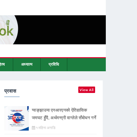
ित्य
अध्यात्म
प्रविधि
प्रवास
View All
ग्वाङ्झाउमा एनआरएनको ऐतिहासिक
जमघट हुँदै, अर्थमन्त्री वाग्लेले सँबोधन गर्ने
१ महिना अगाडि