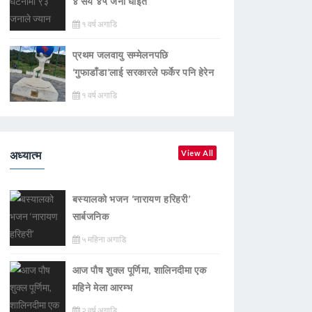
४ सय ४५ जना घाइते
१ वर्ष अगाडि
प्रथम जलवायु सम्मेलनपछि
‘गुफाडाँडा’लाई सरकारले फर्केर पनि हेरेन
१ वर्ष अगाडि
अध्यात्म
View All
बस्यालको भजन ‘नारायण हरिहरी’
सार्बजनिक
५ महिना अगाडि
आज पौष शुक्ल पूर्णिमा, शालिनदीमा एक
महिने मेला आरम्भ
२ वर्ष अगाडि