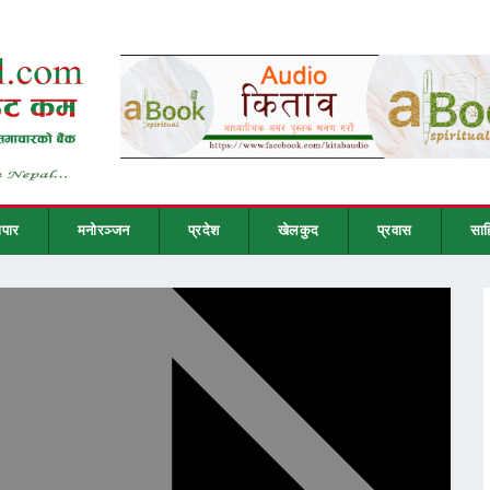
ापार
मनोरञ्जन
प्रदेश
खेलकुद
प्रवास
साह