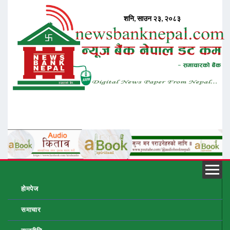
होमपेज
समाचार