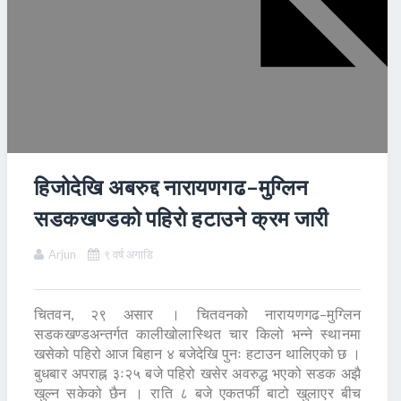
हिजोदेखि अबरुद्द नारायणगढ–मुग्लिन
सडकखण्डको पहिरो हटाउने क्रम जारी
Arjun
९ वर्ष अगाडि
चितवन, २९ असार । चितवनको नारायणगढ–मुग्लिन
सडकखण्डअन्तर्गत कालीखोलास्थित चार किलो भन्ने स्थानमा
खसेको पहिरो आज बिहान ४ बजेदेखि पुनः हटाउन थालिएको छ ।
बुधबार अपराह्न ३ः२५ बजे पहिरो खसेर अवरुद्ध भएको सडक अझै
खुल्न सकेको छैन । राति ८ बजे एकतर्फी बाटो खुलाएर बीच