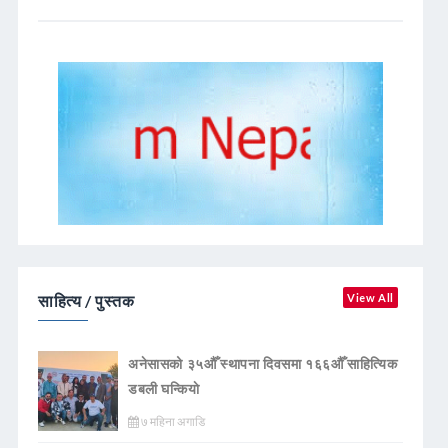
साहित्य / पुस्तक
View All
अनेसासको ३५औँ स्थापना दिवसमा १६६औँ साहित्यिक
डबली घन्कियाे
७ महिना अगाडि