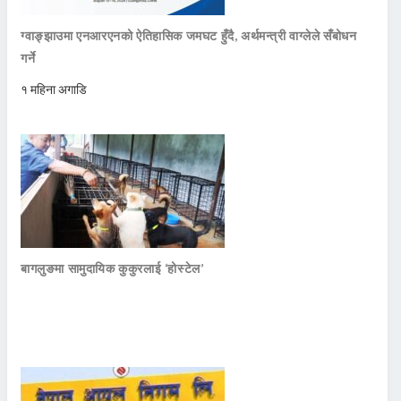
ग्वाङ्झाउमा एनआरएनको ऐतिहासिक जमघट हुँदै, अर्थमन्त्री वाग्लेले सँबोधन
गर्ने
१ महिना अगाडि
बागलुङमा सामुदायिक कुकुरलाई ‘होस्टेल’