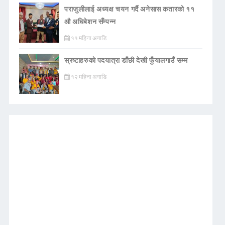
पराजुलीलाई अध्यक्ष चयन गर्दै अनेसास कतारको ११
औ अधिबेशन सँम्पन्न
११ महिना अगाडि
स्रष्टाहरुको पदयात्रा डाँछी देखी फुँयालगाउँ सम्म
१२ महिना अगाडि