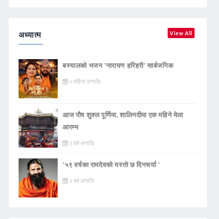
अध्यात्म
View All
बस्यालको भजन ‘नारायण हरिहरी’ सार्बजनिक
५ महिना अगाडि
आज पौष शुक्ल पूर्णिमा, शालिनदीमा एक महिने मेला
आरम्भ
२ वर्ष अगाडि
‘५९ वर्षका रामदेवकाे यस्ताे छ दिनचर्या ’
२ वर्ष अगाडि