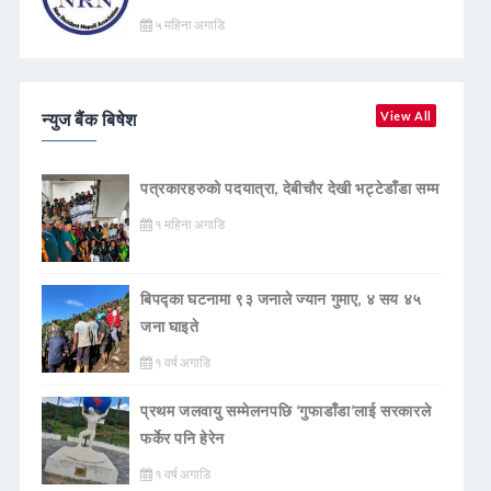
५ महिना अगाडि
न्युज बैंक बिषेश
View All
पत्रकारहरुको पदयात्रा, देबीचौर देखी भट्टेडाँडा सम्म
१ महिना अगाडि
बिपद्का घटनामा ९३ जनाले ज्यान गुमाए, ४ सय ४५
जना घाइते
१ वर्ष अगाडि
प्रथम जलवायु सम्मेलनपछि ‘गुफाडाँडा’लाई सरकारले
फर्केर पनि हेरेन
१ वर्ष अगाडि