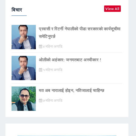
बिचार
View All
प्रवासी र रिटर्नी नेपालीको पीडा सरकारको कार्यसूचीमा
समेटिनुपर्छ
४ महिना अगाडि
ओलीको अहंकार: जनमतबाट अस्वीकार !
५ महिना अगाडि
मत अब नारालाई होइन, नतिजालाई चाहिन्छ
७ महिना अगाडि