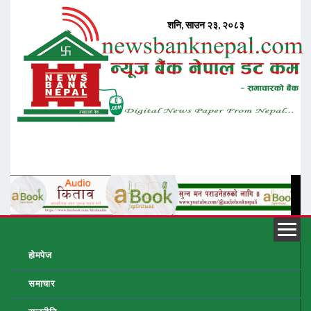
होमपेज
समाचार