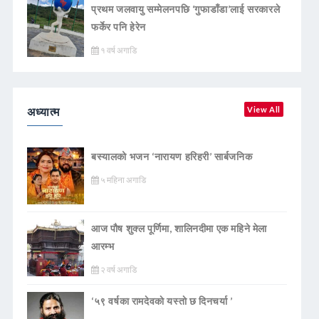
प्रथम जलवायु सम्मेलनपछि ‘गुफाडाँडा’लाई सरकारले
फर्केर पनि हेरेन
१ वर्ष अगाडि
अध्यात्म
View All
बस्यालको भजन ‘नारायण हरिहरी’ सार्बजनिक
५ महिना अगाडि
आज पौष शुक्ल पूर्णिमा, शालिनदीमा एक महिने मेला
आरम्भ
२ वर्ष अगाडि
‘५९ वर्षका रामदेवकाे यस्ताे छ दिनचर्या ’