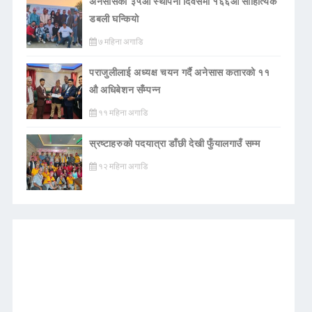
अनेसासको ३५औँ स्थापना दिवसमा १६६औँ साहित्यिक
डबली घन्कियाे
७ महिना अगाडि
पराजुलीलाई अध्यक्ष चयन गर्दै अनेसास कतारको ११
औ अधिबेशन सँम्पन्न
११ महिना अगाडि
स्रष्टाहरुको पदयात्रा डाँछी देखी फुँयालगाउँ सम्म
१२ महिना अगाडि