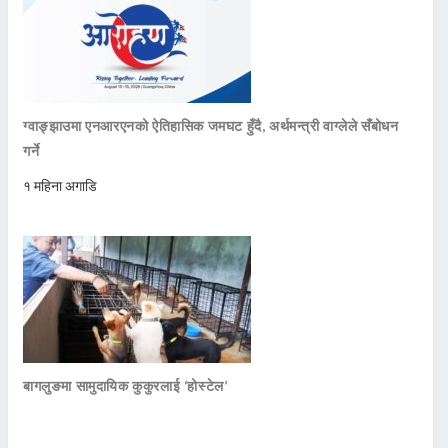
ग्वाङ्झाउमा एनआरएनको ऐतिहासिक जमघट हुँदै, अर्थमन्त्री वाग्लेले सँबोधन
गर्ने
१ महिना अगाडि
बागलुङमा सामुदायिक कुकुरलाई ‘होस्टेल’