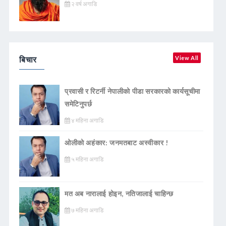
२ वर्ष अगाडि
बिचार
View All
प्रवासी र रिटर्नी नेपालीको पीडा सरकारको कार्यसूचीमा
समेटिनुपर्छ
४ महिना अगाडि
ओलीको अहंकार: जनमतबाट अस्वीकार !
५ महिना अगाडि
मत अब नारालाई होइन, नतिजालाई चाहिन्छ
७ महिना अगाडि