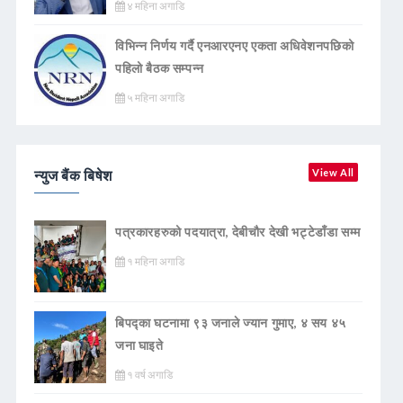
४ महिना अगाडि
विभिन्न निर्णय गर्दै एनआरएनए एकता अधिवेशनपछिको
पहिलो बैठक सम्पन्न
५ महिना अगाडि
न्युज बैंक बिषेश
View All
पत्रकारहरुको पदयात्रा, देबीचौर देखी भट्टेडाँडा सम्म
१ महिना अगाडि
बिपद्का घटनामा ९३ जनाले ज्यान गुमाए, ४ सय ४५
जना घाइते
१ वर्ष अगाडि