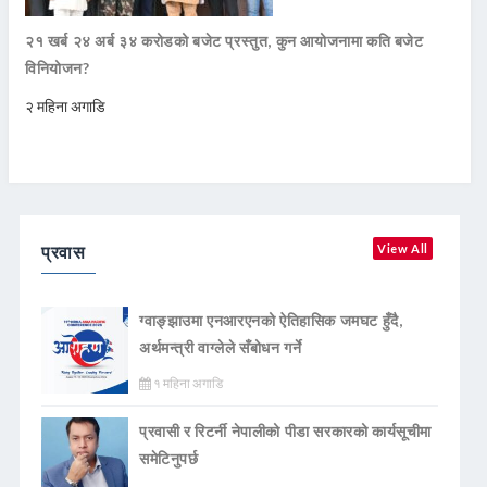
२१ खर्ब २४ अर्ब ३४ करोडको बजेट प्रस्तुत, कुन आयोजनामा कति बजेट
विनियोजन?
२ महिना अगाडि
प्रवास
View All
ग्वाङ्झाउमा एनआरएनको ऐतिहासिक जमघट हुँदै,
अर्थमन्त्री वाग्लेले सँबोधन गर्ने
१ महिना अगाडि
प्रवासी र रिटर्नी नेपालीको पीडा सरकारको कार्यसूचीमा
समेटिनुपर्छ