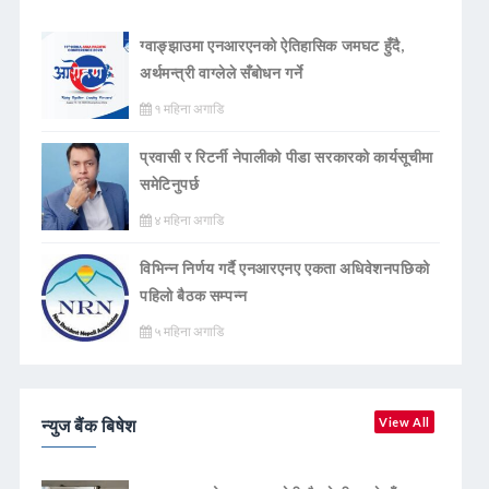
ग्वाङ्झाउमा एनआरएनको ऐतिहासिक जमघट हुँदै,
अर्थमन्त्री वाग्लेले सँबोधन गर्ने
१ महिना अगाडि
प्रवासी र रिटर्नी नेपालीको पीडा सरकारको कार्यसूचीमा
समेटिनुपर्छ
४ महिना अगाडि
विभिन्न निर्णय गर्दै एनआरएनए एकता अधिवेशनपछिको
पहिलो बैठक सम्पन्न
५ महिना अगाडि
न्युज बैंक बिषेश
View All