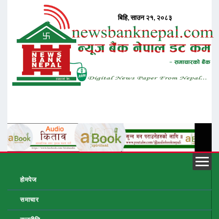
होमपेज
समाचार