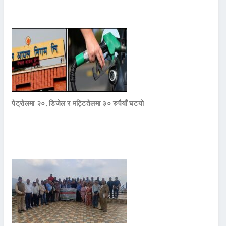
पेट्रोलमा २०, डिजेल र मट्टितेलमा ३० रुपैयाँ घटयो