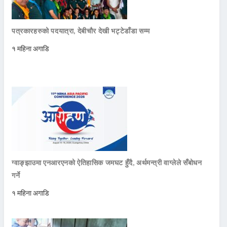
पत्रकारहरुको पदयात्रा, देबीचौर देखी भट्टेडाँडा सम्म
१ महिना अगाडि
ग्वाङ्झाउमा एनआरएनको ऐतिहासिक जमघट हुँदै, अर्थमन्त्री वाग्लेले सँबोधन
गर्ने
१ महिना अगाडि