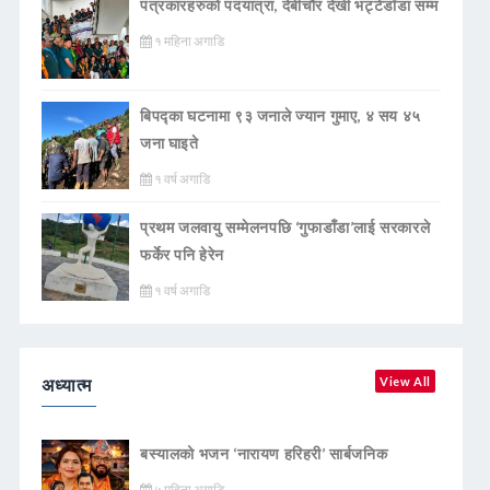
पत्रकारहरुको पदयात्रा, देबीचौर देखी भट्टेडाँडा सम्म
१ महिना अगाडि
बिपद्का घटनामा ९३ जनाले ज्यान गुमाए, ४ सय ४५
जना घाइते
१ वर्ष अगाडि
प्रथम जलवायु सम्मेलनपछि ‘गुफाडाँडा’लाई सरकारले
फर्केर पनि हेरेन
१ वर्ष अगाडि
अध्यात्म
View All
बस्यालको भजन ‘नारायण हरिहरी’ सार्बजनिक
५ महिना अगाडि