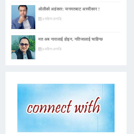
ओलीको अहंकार: जनमतबाट अस्वीकार !
४ महिना अगाडि
मत अब नारालाई होइन, नतिजालाई चाहिन्छ
७ महिना अगाडि