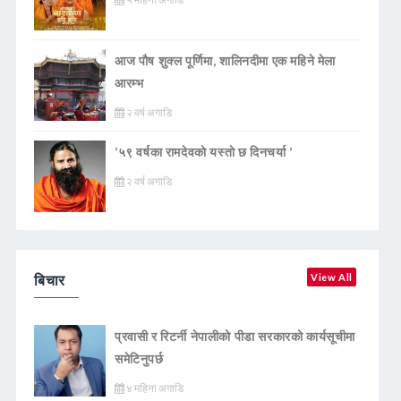
आज पौष शुक्ल पूर्णिमा, शालिनदीमा एक महिने मेला
आरम्भ
२ वर्ष अगाडि
‘५९ वर्षका रामदेवकाे यस्ताे छ दिनचर्या ’
२ वर्ष अगाडि
बिचार
View All
प्रवासी र रिटर्नी नेपालीको पीडा सरकारको कार्यसूचीमा
समेटिनुपर्छ
४ महिना अगाडि