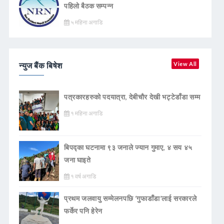
पहिलो बैठक सम्पन्न
५ महिना अगाडि
न्युज बैंक बिषेश
View All
पत्रकारहरुको पदयात्रा, देबीचौर देखी भट्टेडाँडा सम्म
१ महिना अगाडि
बिपद्का घटनामा ९३ जनाले ज्यान गुमाए, ४ सय ४५
जना घाइते
१ वर्ष अगाडि
प्रथम जलवायु सम्मेलनपछि ‘गुफाडाँडा’लाई सरकारले
फर्केर पनि हेरेन