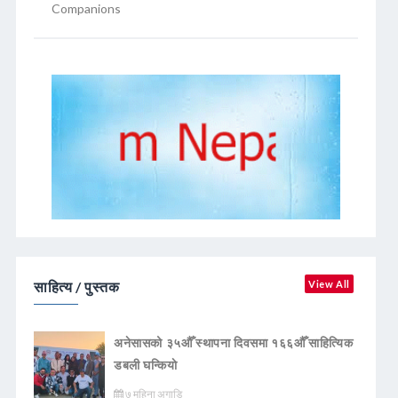
Companions
साहित्य / पुस्तक
View All
अनेसासको ३५औँ स्थापना दिवसमा १६६औँ साहित्यिक
डबली घन्कियाे
७ महिना अगाडि