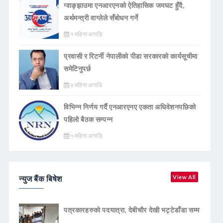
ग्वाङ्झाउमा एनआरएनको ऐतिहासिक जमघट हुँदै,
अर्थमन्त्री वाग्लेले सँबोधन गर्ने
१ महिना अगाडि
प्रवासी र रिटर्नी नेपालीको पीडा सरकारको कार्यसूचीमा
समेटिनुपर्छ
४ महिना अगाडि
विभिन्न निर्णय गर्दै एनआरएनए एकता अधिवेशनपछिको
पहिलो बैठक सम्पन्न
५ महिना अगाडि
न्युज बैंक बिषेश
View All
पत्रकारहरुको पदयात्रा, देबीचौर देखी भट्टेडाँडा सम्म