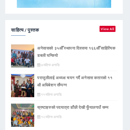
साहित्य / पुस्तक
View All
अनेसासको ३५औँ स्थापना दिवसमा १६६औँ साहित्यिक
डबली घन्कियाे
७ महिना अगाडि
पराजुलीलाई अध्यक्ष चयन गर्दै अनेसास कतारको ११
औ अधिबेशन सँम्पन्न
११ महिना अगाडि
स्रष्टाहरुको पदयात्रा डाँछी देखी फुँयालगाउँ सम्म
१२ महिना अगाडि