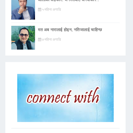
५ महिना अगाडि
मत अब नारालाई होइन, नतिजालाई चाहिन्छ
७ महिना अगाडि