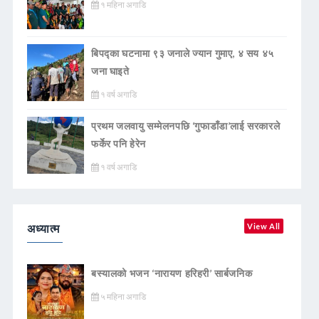
१ महिना अगाडि
बिपद्का घटनामा ९३ जनाले ज्यान गुमाए, ४ सय ४५
जना घाइते
१ वर्ष अगाडि
प्रथम जलवायु सम्मेलनपछि ‘गुफाडाँडा’लाई सरकारले
फर्केर पनि हेरेन
१ वर्ष अगाडि
अध्यात्म
View All
बस्यालको भजन ‘नारायण हरिहरी’ सार्बजनिक
५ महिना अगाडि