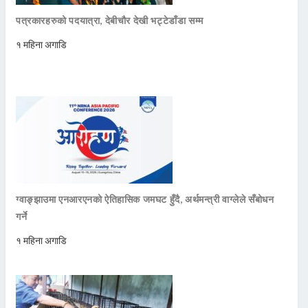
पत्रकारहरुको पदयात्रा, देबीचौर देखी भट्टेडाँडा सम्म
१ महिना अगाडि
ग्वाङ्झाउमा एनआरएनको ऐतिहासिक जमघट हुँदै, अर्थमन्त्री वाग्लेले सँबोधन
गर्ने
१ महिना अगाडि