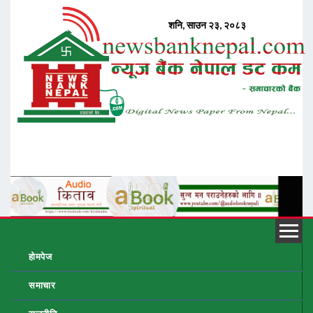
होमपेज
समाचार