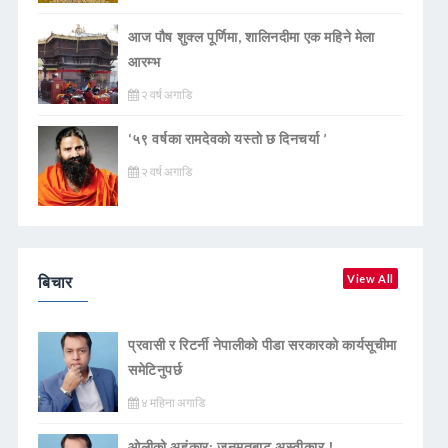
आज पौष शुक्ल पूर्णिमा, शालिनदीमा एक महिने मेला
आरम्भ
२ वर्ष अगाडि
‘५९ वर्षका रामदेवकाे यस्ताे छ दिनचर्या ’
२ वर्ष अगाडि
बिचार
View All
प्रवासी र रिटर्नी नेपालीको पीडा सरकारको कार्यसूचीमा
समेटिनुपर्छ
४ महिना अगाडि
ओलीको अहंकार: जनमतबाट अस्वीकार !