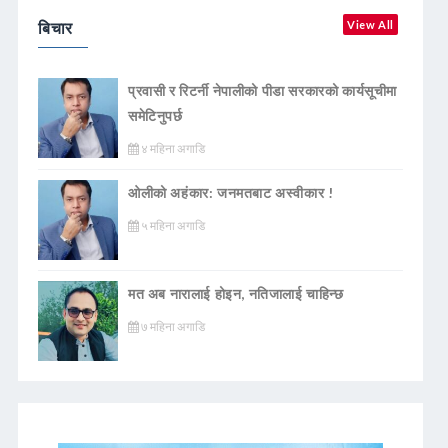
बिचार
View All
प्रवासी र रिटर्नी नेपालीको पीडा सरकारको कार्यसूचीमा
समेटिनुपर्छ
४ महिना अगाडि
ओलीको अहंकार: जनमतबाट अस्वीकार !
५ महिना अगाडि
मत अब नारालाई होइन, नतिजालाई चाहिन्छ
७ महिना अगाडि