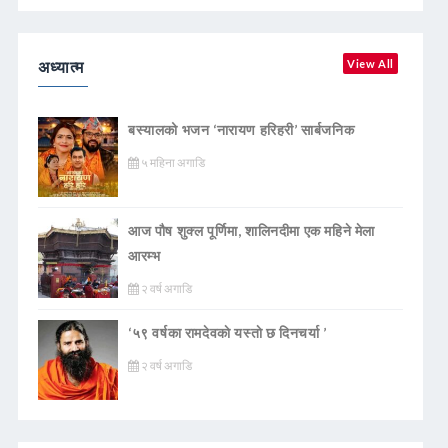
अध्यात्म
View All
बस्यालको भजन ‘नारायण हरिहरी’ सार्बजनिक
५ महिना अगाडि
आज पौष शुक्ल पूर्णिमा, शालिनदीमा एक महिने मेला
आरम्भ
२ वर्ष अगाडि
‘५९ वर्षका रामदेवकाे यस्ताे छ दिनचर्या ’
२ वर्ष अगाडि