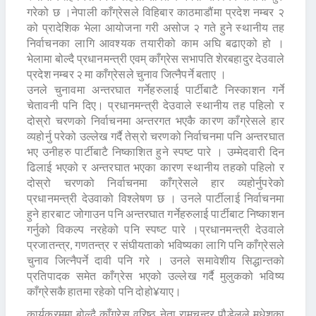
गरेको छ ।नेपाली काँग्रेसले विहिबार काठमाडौंमा प्रदेश नम्बर २
को प्रादेशिक भेला आयोजना गरी असोज २ गते हुने स्थानीय तह
निर्वाचनका लागि आवश्यक तयारीको काम अघि बढाएको हो ।
भेलामा बोल्दै प्रधानमन्त्री एवम् काँग्रेस सभापति शेरबहादुर देउवाले
प्रदेश नम्बर २ मा काँग्रेसले चुनाव जित्नैपर्ने बताए ।
उनले चुनावमा अन्तरघात गर्नेहरुलाई पार्टीबाटै निस्काशन गर्ने
चेतावनी पनि दिए। प्रधानमन्त्री देउवाले स्थानीय तह पहिलो र
दोस्रो चरणको निर्वाचनमा अन्तरगत भएकै कारण काँग्रेसले हार
व्यहोर्नु परेको उल्लेख गर्दै तेस्रो चरणको निर्वाचनमा पनि अन्तरघात
भए उनीहरु पार्टीबाटै निष्काशित हुने स्पष्ट पारे । उम्मेदवारी दिन
ढिलाई भएको र अन्तरघात भएका कारण स्थानीय तहको पहिलो र
दोस्रो चरणको निर्वाचनमा काँग्रेसले हार व्यहोर्नुपरेको
प्रधानमन्त्री देउवाको विश्लेषण छ । उनले पार्टीलाई निर्वाचनमा
हुने हारबाट जोगाउन पनि अन्तरघात गर्नेहरुलाई पार्टीबाट निष्काशन
गर्नुको विकल्प नरहेको पनि स्पष्ट पारे ।प्रधानमन्त्री देउवाले
प्रजातन्त्र, गणतन्त्र र संघीयताको भविष्यका लागि पनि काँग्रेसले
चुनाव जित्नैपर्ने दावी पनि गरे । उनले समावेशीय सिद्धान्तको
प्रतिपादक समेत काँग्रेस भएको उल्लेख गर्दै मुलुकको भविष्य
काँग्रेसकै हातमा रहेको पनि दोहो¥याए।
कार्यक्रममा बोल्दै काँग्रेस वरिष्ठ नेता रामचन्द्र पौडेलले मधेशका