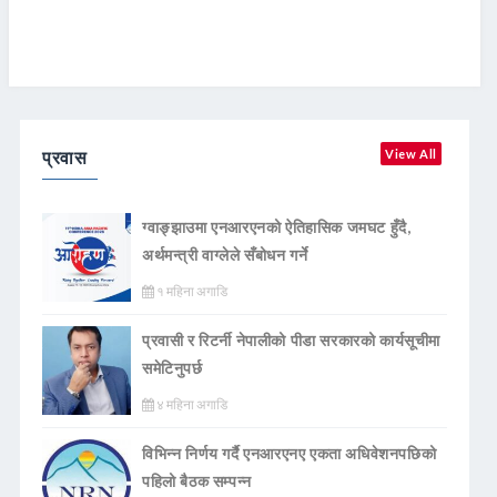
प्रवास
View All
ग्वाङ्झाउमा एनआरएनको ऐतिहासिक जमघट हुँदै,
अर्थमन्त्री वाग्लेले सँबोधन गर्ने
१ महिना अगाडि
प्रवासी र रिटर्नी नेपालीको पीडा सरकारको कार्यसूचीमा
समेटिनुपर्छ
४ महिना अगाडि
विभिन्न निर्णय गर्दै एनआरएनए एकता अधिवेशनपछिको
पहिलो बैठक सम्पन्न