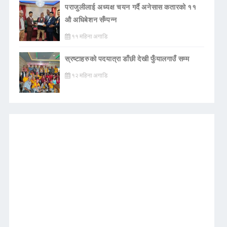
पराजुलीलाई अध्यक्ष चयन गर्दै अनेसास कतारको ११
औ अधिबेशन सँम्पन्न
११ महिना अगाडि
स्रष्टाहरुको पदयात्रा डाँछी देखी फुँयालगाउँ सम्म
१२ महिना अगाडि