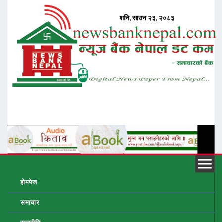
होमपेज
समाचार