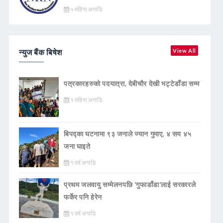
५ महिना अगाडि
न्युज बैंक बिषेश
View All
पत्रकारहरुको पदयात्रा, देबीचौर देखी भट्टेडाँडा सम्म
१ महिना अगाडि
बिपद्का घटनामा ९३ जनाले ज्यान गुमाए, ४ सय ४५
जना घाइते
१ वर्ष अगाडि
प्रथम जलवायु सम्मेलनपछि ‘गुफाडाँडा’लाई सरकारले
फर्केर पनि हेरेन
१ वर्ष अगाडि