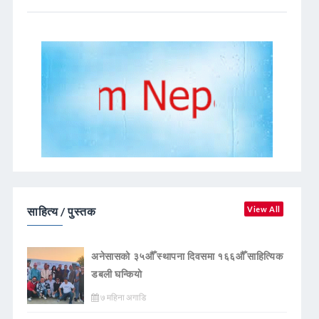
साहित्य / पुस्तक
View All
अनेसासको ३५औँ स्थापना दिवसमा १६६औँ साहित्यिक
डबली घन्कियाे
७ महिना अगाडि