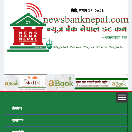
होमपेज
समाचार