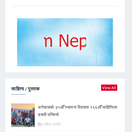
साहित्य / पुस्तक
View All
अनेसासको ३५औँ स्थापना दिवसमा १६६औँ साहित्यिक
डबली घन्कियाे
७ महिना अगाडि