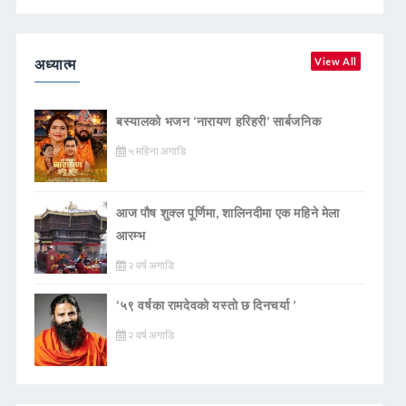
अध्यात्म
View All
बस्यालको भजन ‘नारायण हरिहरी’ सार्बजनिक
५ महिना अगाडि
आज पौष शुक्ल पूर्णिमा, शालिनदीमा एक महिने मेला
आरम्भ
२ वर्ष अगाडि
‘५९ वर्षका रामदेवकाे यस्ताे छ दिनचर्या ’
२ वर्ष अगाडि