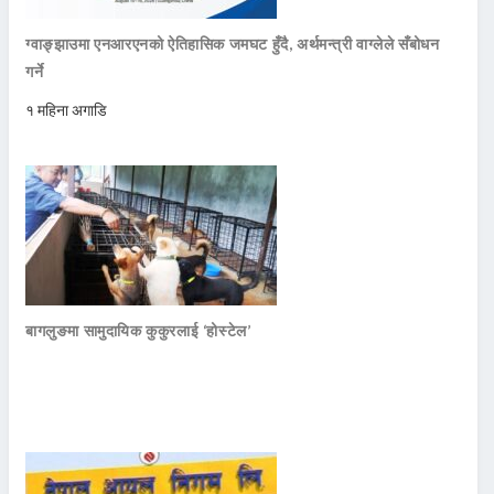
ग्वाङ्झाउमा एनआरएनको ऐतिहासिक जमघट हुँदै, अर्थमन्त्री वाग्लेले सँबोधन
गर्ने
१ महिना अगाडि
बागलुङमा सामुदायिक कुकुरलाई ‘होस्टेल’