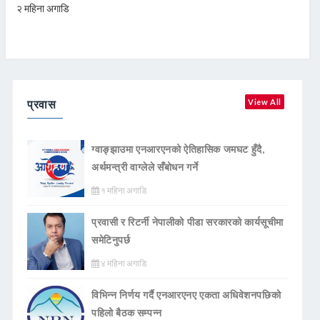
२ महिना अगाडि
प्रवास
View All
ग्वाङ्झाउमा एनआरएनको ऐतिहासिक जमघट हुँदै,
अर्थमन्त्री वाग्लेले सँबोधन गर्ने
१ महिना अगाडि
प्रवासी र रिटर्नी नेपालीको पीडा सरकारको कार्यसूचीमा
समेटिनुपर्छ
४ महिना अगाडि
विभिन्न निर्णय गर्दै एनआरएनए एकता अधिवेशनपछिको
पहिलो बैठक सम्पन्न