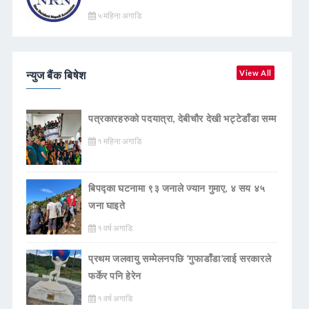
५ महिना अगाडि
न्युज बैंक बिषेश
View All
पत्रकारहरुको पदयात्रा, देबीचौर देखी भट्टेडाँडा सम्म
१ महिना अगाडि
बिपद्का घटनामा ९३ जनाले ज्यान गुमाए, ४ सय ४५
जना घाइते
१ वर्ष अगाडि
प्रथम जलवायु सम्मेलनपछि ‘गुफाडाँडा’लाई सरकारले
फर्केर पनि हेरेन
१ वर्ष अगाडि