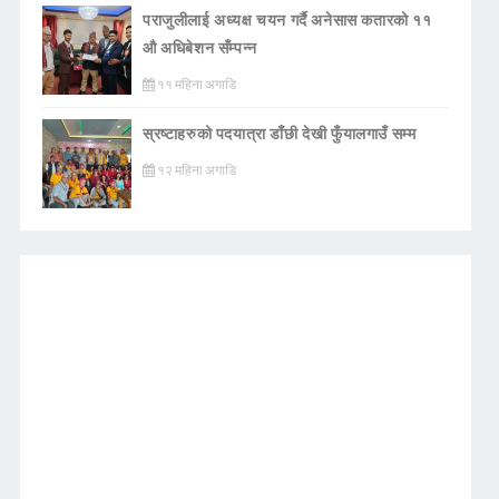
पराजुलीलाई अध्यक्ष चयन गर्दै अनेसास कतारको ११
औ अधिबेशन सँम्पन्न
११ महिना अगाडि
स्रष्टाहरुको पदयात्रा डाँछी देखी फुँयालगाउँ सम्म
१२ महिना अगाडि