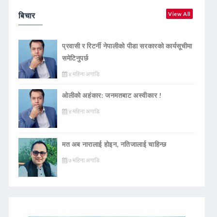
बिचार
View All
प्रवासी र रिटर्नी नेपालीको पीडा सरकारको कार्यसूचीमा
समेटिनुपर्छ
४ महिना अगाडि
ओलीको अहंकार: जनमतबाट अस्वीकार !
४ महिना अगाडि
मत अब नारालाई होइन, नतिजालाई चाहिन्छ
७ महिना अगाडि