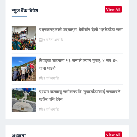
न्युज बैंक बिषेश
View All
पत्रकारहरुको पदयात्रा, देबीचौर देखी भट्टेडाँडा सम्म
१ महिना अगाडि
बिपद्का घटनामा ९३ जनाले ज्यान गुमाए, ४ सय ४५
जना घाइते
१ वर्ष अगाडि
प्रथम जलवायु सम्मेलनपछि ‘गुफाडाँडा’लाई सरकारले
फर्केर पनि हेरेन
१ वर्ष अगाडि
अध्यात्म
View All