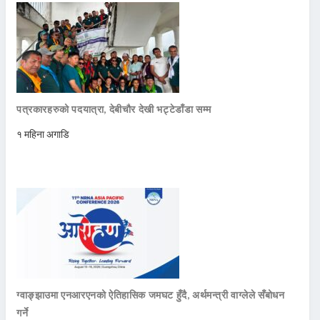
पत्रकारहरुको पदयात्रा, देबीचौर देखी भट्टेडाँडा सम्म
१ महिना अगाडि
ग्वाङ्झाउमा एनआरएनको ऐतिहासिक जमघट हुँदै, अर्थमन्त्री वाग्लेले सँबोधन
गर्ने