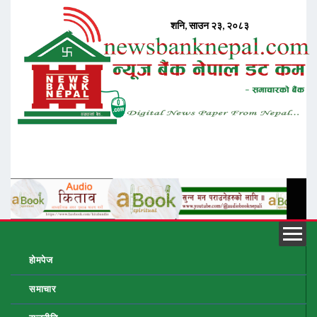
होमपेज
समाचार