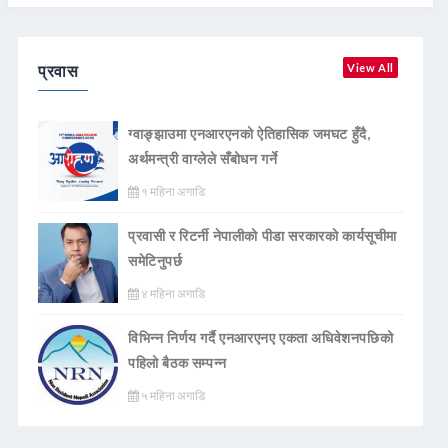
प्रवास
View All
ग्वाङ्झाउमा एनआरएनको ऐतिहासिक जमघट हुँदै,
अर्थमन्त्री वाग्लेले सँबोधन गर्ने
१ महिना अगाडि
प्रवासी र रिटर्नी नेपालीको पीडा सरकारको कार्यसूचीमा
समेटिनुपर्छ
४ महिना अगाडि
विभिन्न निर्णय गर्दै एनआरएनए एकता अधिवेशनपछिको
पहिलो बैठक सम्पन्न
५ महिना अगाडि