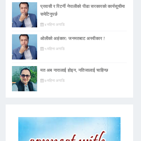
प्रवासी र रिटर्नी नेपालीको पीडा सरकारको कार्यसूचीमा
समेटिनुपर्छ
४ महिना अगाडि
ओलीको अहंकार: जनमतबाट अस्वीकार !
५ महिना अगाडि
मत अब नारालाई होइन, नतिजालाई चाहिन्छ
७ महिना अगाडि