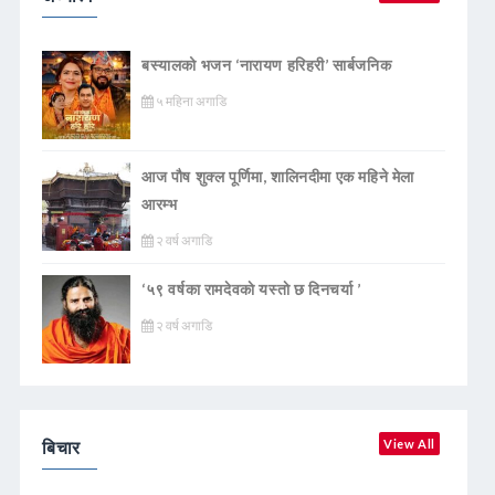
बस्यालको भजन ‘नारायण हरिहरी’ सार्बजनिक
५ महिना अगाडि
आज पौष शुक्ल पूर्णिमा, शालिनदीमा एक महिने मेला
आरम्भ
२ वर्ष अगाडि
‘५९ वर्षका रामदेवकाे यस्ताे छ दिनचर्या ’
२ वर्ष अगाडि
बिचार
View All