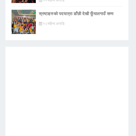
११ महिना अगाडि
स्रष्टाहरुको पदयात्रा डाँछी देखी फुँयालगाउँ सम्म
१२ महिना अगाडि